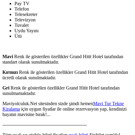
Pay TV
Telefon
Telesekreter
Televizyon
Tuvalet
Uydu Yayını
Ütü
Mavi
Renk ile gösterilen özellikler Grand Hitit Hotel tarafından
standart olarak sunulmaktadır.
Kırmızı
Renk ile gösterilen özellikler Grand Hitit Hotel tarafından
ücretli olarak sunulmaktadır.
Gri
Renk ile gösterilen özellikler Grand Hitit Hotel tarafından
sunulmamaktadır.
Maviyolculuk.Net sitesinden sizde şimdi hemen
Mavi Tur Tekne
Kiralama
için uygun fiyatlar ile online rezervasyon yap, kendinizi
hayatın mavisine bırak!...
--------------------------------------------------------
Tüm uçak ve otobüs bileti fiyatları
uçak bileti
Fixbilet.com'da!