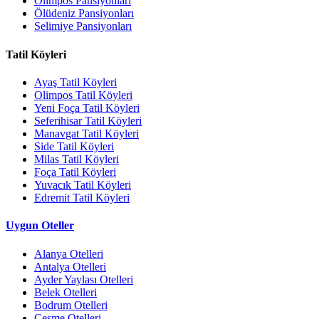
Olimpos Pansiyonları
Ölüdeniz Pansiyonları
Selimiye Pansiyonları
Tatil Köyleri
Ayaş Tatil Köyleri
Olimpos Tatil Köyleri
Yeni Foça Tatil Köyleri
Seferihisar Tatil Köyleri
Manavgat Tatil Köyleri
Side Tatil Köyleri
Milas Tatil Köyleri
Foça Tatil Köyleri
Yuvacık Tatil Köyleri
Edremit Tatil Köyleri
Uygun Oteller
Alanya Otelleri
Antalya Otelleri
Ayder Yaylası Otelleri
Belek Otelleri
Bodrum Otelleri
Çeşme Otelleri