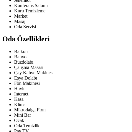
Jeneratör
Konferans Salonu
Kuru Temizleme
Market
Masaj
Oda Servisi
Oda Özellikleri
Balkon
Banyo
Buzdolabı
Çalışma Masası
Çay Kahve Makinesi
Eşya Dolabı
Fön Makinesi
Havlu
Internet
Kasa
Klima
Mikrodalga Fırın
Mini Bar
Ocak
Oda Temizlik
Pay TV