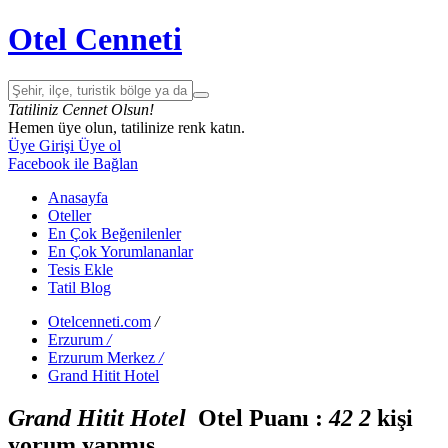
Otel Cenneti
Tatiliniz Cennet Olsun!
Hemen üye olun, tatilinize renk katın.
Üye Girişi
Üye ol
Facebook ile Bağlan
Anasayfa
Oteller
En Çok Beğenilenler
En Çok Yorumlananlar
Tesis Ekle
Tatil Blog
Otelcenneti.com
/
Erzurum
/
Erzurum Merkez
/
Grand Hitit Hotel
Grand Hitit Hotel
Otel Puanı :
4
2
2
kişi
yorum yapmış.