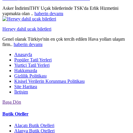
Asker İndirimiTHY Uçak biletlerinde TSK'da Erlik Hizmetini
yapmakta olan ..
haberin devamı
Herşey dahil uçak biletleri
Genel olarak Türkiye'nin en çok tercih edilen Hava yolları ulaşım
firm..
haberin devamı
Anasayfa
Popüler Tatil Yerleri
Yurtiçi Tatil Yerleri
Hakkımızda
Gizlilik Politikası
Kişisel Verilerin Korunması Politikası
Site Haritası
İletişim
Başa Dön
Butik Oteller
Alaçatı Butik Otelleri
Alanya Butik Otelleri