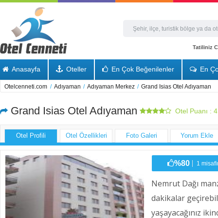
Tatiliniz
Anasayfa
Oteller
En Çok Beğenilenler
En Ço
Otelcenneti.com
/
Adıyaman
/
Adıyaman Merkez
/
Grand Isias Otel Adıyaman
Grand Isias Otel Adıyaman
Otel Puanı :
4
Otel Profili
Otel Özellikleri
Foto Galeri
Yorum Ekle
%80
1 misafi
Nemrut Dağı manzar
dakikalar geçirebi
yaşayacağınız ikinc