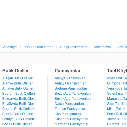
Anasayfa
Popüler Tatil Yerleri
Yurtiçi Tatil Yerleri
Hakkımızda
Gizlili
Butik Oteller
Pansiyonlar
Tatil Köyl
Alaçatı Butik Otelleri
Alanya Pansiyonları
Ayaş Tatil Kö
Alanya Butik Otelleri
Antalya Pansiyonları
Olimpos Tatil
Antalya Butik Otelleri
Bodrum Pansiyonları
Yeni Foça Tat
Bodrum Butik Otelleri
BozcaAda Pansiyonları
Seferihisar Ta
BozcaAda Butik Otelleri
BüyükAda Pansiyonları
Manavgat Tat
BüyükAda Butik Otelleri
Datça Pansiyonları
Side Tatil Kö
Çeşme Butik Otelleri
Fethiye Pansiyonları
Milas Tatil Kö
Cunda Butik Otelleri
Kaş Pansiyonları
Foça Tatil Kö
Fethiye Butik Otelleri
Kuşadasi Pansiyonları
Yuvacık Tatil
Göcek Butik Otelleri
Marmaris Pansiyonları
Edremit Tatil