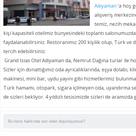
Adıyaman
‘a hoş ge
alışveriş merkezin
temiz, nezih mekan
kişi kapasiteli otelimiz bünyesindeki toplantı salonumuzdan
faydalanabilirsiniz. Restoranımız 200 kişilik olup, Türk ve
tercih edebilirsiniz.
Grand Isias Otel Adıyaman da, Nemrut Dağına turlar ile hoş 
Sizler için donattığımız oda ayrıcalıklarında, eşya dolabı, 
makinesi, mini bar, uydu yayını gibi hizmetlerimiz bulunmak
Türk hamamı, otopark, sigara içilmeyen oda, uyandırma serv
de sizleri bekliyor. 4 yıldızlı tesisimizde sizleri de aramız