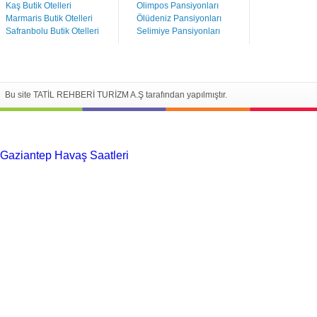
Kaş Butik Otelleri
Olimpos Pansiyonları
Marmaris Butik Otelleri
Ölüdeniz Pansiyonları
Safranbolu Butik Otelleri
Selimiye Pansiyonları
Bu site TATİL REHBERİ TURİZM A.Ş tarafından yapılmıştır.
Gaziantep Havaş Saatleri
Haartransplantatie Tilburg &
Turkije
Haartransplantatie Heerlen & Turkije
Haartransplantatie
Nijmegen & Turkije
Haartransplantatie Arnhem &
Turkije
Haartransplantatie Amersfoort &
Turkije
Haartransplantatie Zoetermeer &
Turkije
Haartransplantatie Zwolle & Turkije
Haartransplantatie
Maastricht & Turkije
Haartransplantatie Emmen &
Turkije
Haartransplantatie Ede & Turkije