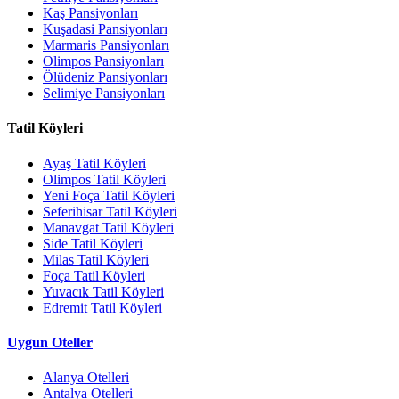
Kaş Pansiyonları
Kuşadasi Pansiyonları
Marmaris Pansiyonları
Olimpos Pansiyonları
Ölüdeniz Pansiyonları
Selimiye Pansiyonları
Tatil Köyleri
Ayaş Tatil Köyleri
Olimpos Tatil Köyleri
Yeni Foça Tatil Köyleri
Seferihisar Tatil Köyleri
Manavgat Tatil Köyleri
Side Tatil Köyleri
Milas Tatil Köyleri
Foça Tatil Köyleri
Yuvacık Tatil Köyleri
Edremit Tatil Köyleri
Uygun Oteller
Alanya Otelleri
Antalya Otelleri