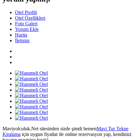
Otel Profili
Otel Özellikleri
Foto Galeri
Yorum Ekle
Harita
İletişim
Maviyolculuk.Net sitesinden sizde şimdi hemen
Mavi Tur Tekne
Kiralama
için uygun fiyatlar ile online rezervasyon yap, kendinizi
hayatın mavisine bırak!...