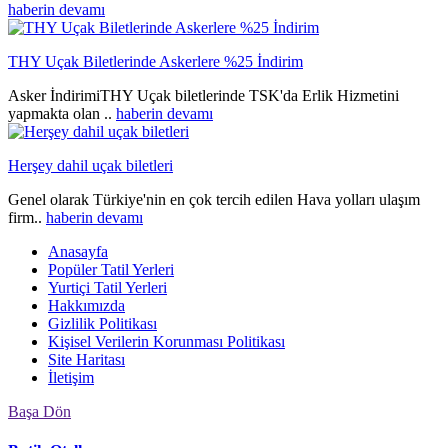
haberin devamı
THY Uçak Biletlerinde Askerlere %25 İndirim
Asker İndirimiTHY Uçak biletlerinde TSK'da Erlik Hizmetini
yapmakta olan ..
haberin devamı
Herşey dahil uçak biletleri
Genel olarak Türkiye'nin en çok tercih edilen Hava yolları ulaşım
firm..
haberin devamı
Anasayfa
Popüler Tatil Yerleri
Yurtiçi Tatil Yerleri
Hakkımızda
Gizlilik Politikası
Kişisel Verilerin Korunması Politikası
Site Haritası
İletişim
Başa Dön