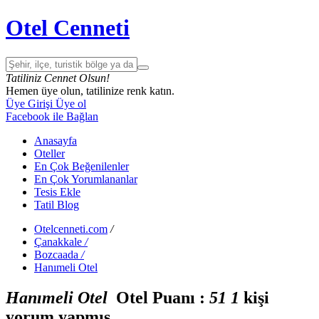
Otel Cenneti
Tatiliniz Cennet Olsun!
Hemen üye olun, tatilinize renk katın.
Üye Girişi
Üye ol
Facebook ile Bağlan
Anasayfa
Oteller
En Çok Beğenilenler
En Çok Yorumlananlar
Tesis Ekle
Tatil Blog
Otelcenneti.com
/
Çanakkale
/
Bozcaada
/
Hanımeli Otel
Hanımeli Otel
Otel Puanı :
5
1
1
kişi
yorum yapmış.