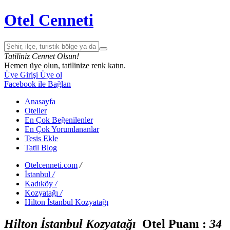
Otel Cenneti
Tatiliniz Cennet Olsun!
Hemen üye olun, tatilinize renk katın.
Üye Girişi
Üye ol
Facebook ile Bağlan
Anasayfa
Oteller
En Çok Beğenilenler
En Çok Yorumlananlar
Tesis Ekle
Tatil Blog
Otelcenneti.com
/
İstanbul
/
Kadıköy
/
Kozyatağı
/
Hilton İstanbul Kozyatağı
Hilton İstanbul Kozyatağı
Otel Puanı :
3
4