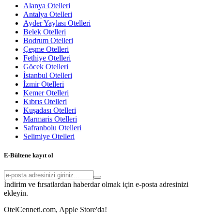
Alanya Otelleri
Antalya Otelleri
Ayder Yaylası Otelleri
Belek Otelleri
Bodrum Otelleri
Çeşme Otelleri
Fethiye Otelleri
Göcek Otelleri
İstanbul Otelleri
İzmir Otelleri
Kemer Otelleri
Kıbrıs Otelleri
Kuşadası Otelleri
Marmaris Otelleri
Safranbolu Otelleri
Selimiye Otelleri
E-Bültene kayıt ol
İndirim ve fırsatlardan haberdar olmak için e-posta adresinizi
ekleyin.
OtelCenneti.com, Apple Store'da!