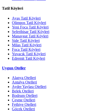
Tatil Köyleri
Ayaş Tatil Köyleri
Olimpos Tatil Köyleri
Yeni Foça Tatil Köyleri
Seferihisar Tatil Köyleri
Manavgat Tatil Köyleri
Side Tatil Köyleri
Milas Tatil Köyleri
Foça Tatil Köyleri
Yuvacık Tatil Köyleri
Edremit Tatil Köyleri
Uygun Oteller
Alanya Otelleri
Antalya Otelleri
Ayder Yaylası Otelleri
Belek Otelleri
Bodrum Otelleri
Çeşme Otelleri
Fethiye Otelleri
Göcek Otelleri