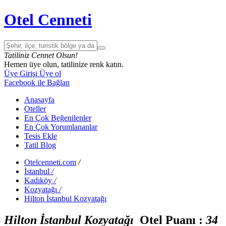
Otel Cenneti
Tatiliniz Cennet Olsun!
Hemen üye olun, tatilinize renk katın.
Üye Girişi
Üye ol
Facebook ile Bağlan
Anasayfa
Oteller
En Çok Beğenilenler
En Çok Yorumlananlar
Tesis Ekle
Tatil Blog
Otelcenneti.com
/
İstanbul
/
Kadıköy
/
Kozyatağı
/
Hilton İstanbul Kozyatağı
Hilton İstanbul Kozyatağı
Otel Puanı :
3
4