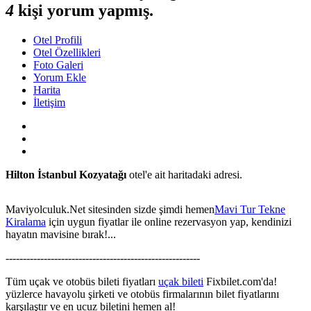
4
kişi yorum yapmış.
Otel Profili
Otel Özellikleri
Foto Galeri
Yorum Ekle
Harita
İletişim
Hilton İstanbul Kozyatağı
otel'e ait haritadaki adresi.
Maviyolculuk.Net sitesinden sizde şimdi hemen
Mavi Tur Tekne
Kiralama
için uygun fiyatlar ile online rezervasyon yap, kendinizi
hayatın mavisine bırak!...
This page can't load Google Maps correctly.
--------------------------------------------------------
OK
Do you own this website?
Tüm uçak ve otobüs bileti fiyatları
uçak bileti
Fixbilet.com'da!
yüzlerce havayolu şirketi ve otobüs firmalarının bilet fiyatlarını
karşılaştır ve en ucuz biletini hemen al!