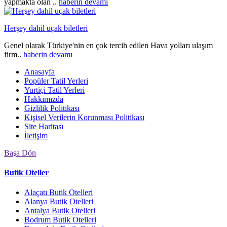
yapmakta olan ..
haberin devamı
Herşey dahil uçak biletleri
Genel olarak Türkiye'nin en çok tercih edilen Hava yolları ulaşım
firm..
haberin devamı
Anasayfa
Popüler Tatil Yerleri
Yurtiçi Tatil Yerleri
Hakkımızda
Gizlilik Politikası
Kişisel Verilerin Korunması Politikası
Site Haritası
İletişim
Başa Dön
Butik Oteller
Alaçatı Butik Otelleri
Alanya Butik Otelleri
Antalya Butik Otelleri
Bodrum Butik Otelleri