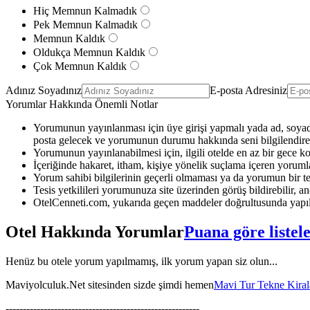
Hiç Memnun Kalmadık
Pek Memnun Kalmadık
Memnun Kaldık
Oldukça Memnun Kaldık
Çok Memnun Kaldık
Adınız Soyadınız
E-posta Adresiniz
Yorumlar Hakkında Önemli Notlar
Yorumunun yayınlanması için üye girişi yapmalı yada ad, soyad 
posta gelecek ve yorumunun durumu hakkında seni bilgilendirec
Yorumunun yayınlanabilmesi için, ilgili otelde en az bir gece k
İçeriğinde hakaret, itham, kişiye yönelik suçlama içeren yoruml
Yorum sahibi bilgilerinin geçerli olmaması ya da yorumun bir te
Tesis yetkilileri yorumunuza site üzerinden görüş bildirebilir, anc
OtelCenneti.com, yukarıda geçen maddeler doğrultusunda yapıl
Otel Hakkında Yorumlar
Puana göre listel
Henüz bu otele yorum yapılmamış, ilk yorum yapan siz olun...
Maviyolculuk.Net sitesinden sizde şimdi hemen
Mavi Tur Tekne Kira
--------------------------------------------------------