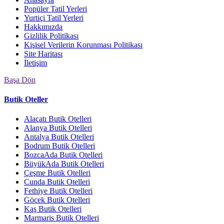
Popüler Tatil Yerleri
Yurtiçi Tatil Yerleri
Hakkımızda
Gizlilik Politikası
Kişisel Verilerin Korunması Politikası
Site Haritası
İletişim
Başa Dön
Butik Oteller
Alaçatı Butik Otelleri
Alanya Butik Otelleri
Antalya Butik Otelleri
Bodrum Butik Otelleri
BozcaAda Butik Otelleri
BüyükAda Butik Otelleri
Çeşme Butik Otelleri
Cunda Butik Otelleri
Fethiye Butik Otelleri
Göcek Butik Otelleri
Kaş Butik Otelleri
Marmaris Butik Otelleri