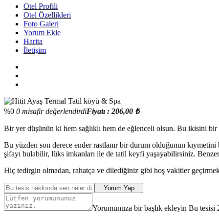
Otel Profili
Otel Özellikleri
Foto Galeri
Yorum Ekle
Harita
İletişim
%0
0 misafir değerlendirdi
Fiyatı : 206,00 ₺
Bir yer düşünün ki hem sağlıklı hem de eğlenceli olsun. Bu ikisini bir 
Bu yüzden son derece ender rastlanır bir durum olduğunun kıymetini b
şifayı bulabilir, lüks imkanları ile de tatil keyfi yaşayabilirsiniz. B
Hiç tedirgin olmadan, rahatça ve dilediğiniz gibi hoş vakitler geçirmek
Yorum Yap
Yorumunuza bir başlık ekleyin Bu tesisi 