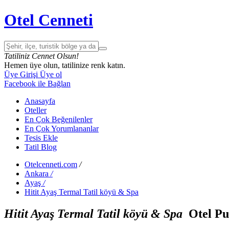
Otel Cenneti
Tatiliniz Cennet Olsun!
Hemen üye olun, tatilinize renk katın.
Üye Girişi
Üye ol
Facebook ile Bağlan
Anasayfa
Oteller
En Çok Beğenilenler
En Çok Yorumlananlar
Tesis Ekle
Tatil Blog
Otelcenneti.com
/
Ankara
/
Ayaş
/
Hitit Ayaş Termal Tatil köyü & Spa
Hitit Ayaş Termal Tatil köyü & Spa
Otel Pu