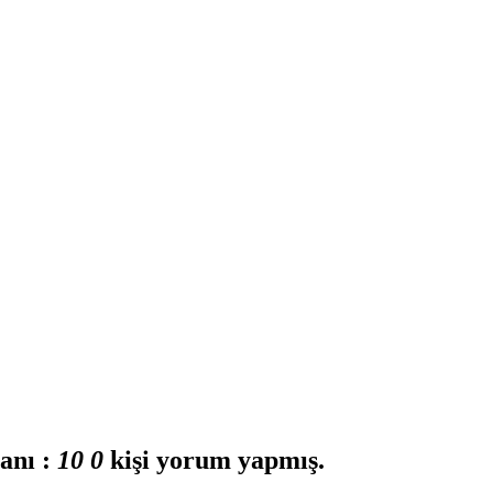
anı :
1
0
0
kişi yorum yapmış.