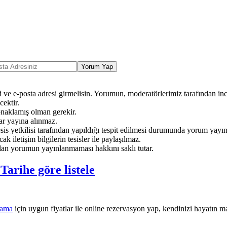
Yorum Yap
ve e-posta adresi girmelisin. Yorumun, moderatörlerimiz tarafından ince
ektir.
onaklamış olman gerekir.
ar yayına alınmaz.
sis yetkilisi tarafından yapıldığı tespit edilmesi durumunda yorum yayı
ak iletişim bilgilerin tesisler ile paylaşılmaz.
an yorumun yayınlanmaması hakkını saklı tutar.
e
Tarihe göre listele
lama
için uygun fiyatlar ile online rezervasyon yap, kendinizi hayatın ma