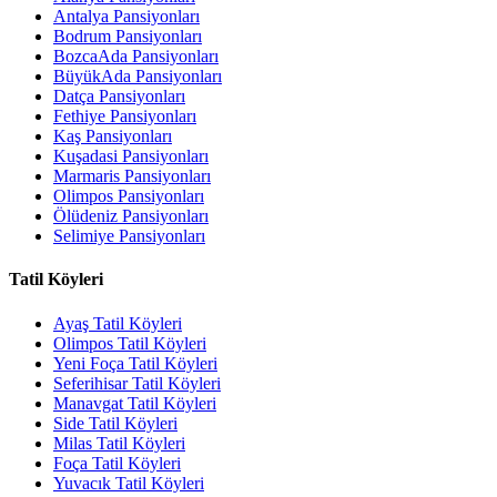
Antalya Pansiyonları
Bodrum Pansiyonları
BozcaAda Pansiyonları
BüyükAda Pansiyonları
Datça Pansiyonları
Fethiye Pansiyonları
Kaş Pansiyonları
Kuşadasi Pansiyonları
Marmaris Pansiyonları
Olimpos Pansiyonları
Ölüdeniz Pansiyonları
Selimiye Pansiyonları
Tatil Köyleri
Ayaş Tatil Köyleri
Olimpos Tatil Köyleri
Yeni Foça Tatil Köyleri
Seferihisar Tatil Köyleri
Manavgat Tatil Köyleri
Side Tatil Köyleri
Milas Tatil Köyleri
Foça Tatil Köyleri
Yuvacık Tatil Köyleri