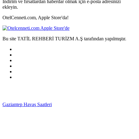
İndirim ve fırsatlardan haberdar olmak için e-posta adresinizi
ekleyin.
OtelCenneti.com, Apple Store'da!
Bu site TATİL REHBERİ TURİZM A.Ş tarafından yapılmıştır.
Gaziantep Havaş Saatleri
Haartransplantatie Tilburg &
Turkije
Haartransplantatie Heerlen & Turkije
Haartransplantatie
Nijmegen & Turkije
Haartransplantatie Arnhem &
Turkije
Haartransplantatie Amersfoort & Turkije
Haartransplantatie
Zoetermeer & Turkije
Haartransplantatie Zwolle &
Turkije
Haartransplantatie Maastricht & Turkije
Haartransplantatie
Emmen & Turkije
Haartransplantatie Ede & Turkije