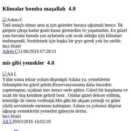
Klimalar bomba maşallah
4.0
Tatil amaçlı olmaz ama iş için gelenler buraya uğramalı bence. İlk
girişten çıkışa kadar gram kusur görmedim ve yaşamadım. En güzel
yanı havalar burada yaz aylarında çok sıcak olduğu için klimaları
muhteşemdi. Serinlemek için başka bir şeye gerek yok bu otelde.
Inci Hotel
Adem C
11/06/2016 07:28:51
mis gibi yemekler
4.0
Yıllar sonra tekrar yolum düşmüştü Adana ya, yemeklerini
özlemiştim bu güzel şehrin.Rezervasyonumu daha önceden
yaptırmıştım, uçaktan iner inmez otele gittim. Güzel bir karşılama ve
sıcak bir duş kendime getirdi beni . Odalar güzel dekore edilmiş,
temizliğe de önem verilmişti.Mis gibi bir akşam yemeği ve güler
yüzlü servistende memnun kalmıştım. Adana ya yolunuz düşerse
uğrayıp yemeklerini yemeden gitmeyin derim.
Inci Hotel
Ali İ.
20/03/2016 16:02:19