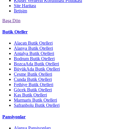
Kişisel Verilerin Korunması Politikası
Site Haritası
İletişim
Başa Dön
Butik Oteller
Alaçatı Butik Otelleri
Alanya Butik Otelleri
Antalya Butik Otelleri
Bodrum Butik Otelleri
BozcaAda Butik Otelleri
BüyükAda Butik Otelleri
Çeşme Butik Otelleri
Cunda Butik Otelleri
Fethiye Butik Otelleri
Göcek Butik Otelleri
Kaş Butik Otelleri
Marmaris Butik Otelleri
Safranbolu Butik Otelleri
Pansiyonlar
Alanya Pansiyonları