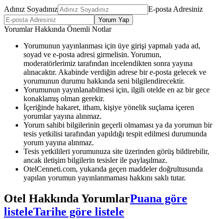
Adınız Soyadınız
E-posta Adresiniz
Yorum Yap
Yorumlar Hakkında Önemli Notlar
Yorumunun yayınlanması için üye girişi yapmalı yada ad,
soyad ve e-posta adresi girmelisin. Yorumun,
moderatörlerimiz tarafından incelendikten sonra yayına
alınacaktır. Akabinde verdiğin adrese bir e-posta gelecek ve
yorumunun durumu hakkında seni bilgilendirecektir.
Yorumunun yayınlanabilmesi için, ilgili otelde en az bir gece
konaklamış olman gerekir.
İçeriğinde hakaret, itham, kişiye yönelik suçlama içeren
yorumlar yayına alınmaz.
Yorum sahibi bilgilerinin geçerli olmaması ya da yorumun bir
tesis yetkilisi tarafından yapıldığı tespit edilmesi durumunda
yorum yayına alınmaz.
Tesis yetkilileri yorumunuza site üzerinden görüş bildirebilir,
ancak iletişim bilgilerin tesisler ile paylaşılmaz.
OtelCenneti.com, yukarıda geçen maddeler doğrultusunda
yapılan yorumun yayınlanmaması hakkını saklı tutar.
Otel Hakkında Yorumlar
Puana göre
listele
Tarihe göre listele