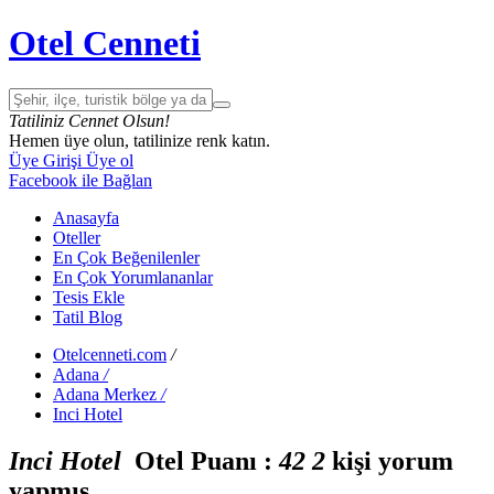
Otel Cenneti
Tatiliniz Cennet Olsun!
Hemen üye olun, tatilinize renk katın.
Üye Girişi
Üye ol
Facebook ile Bağlan
Anasayfa
Oteller
En Çok Beğenilenler
En Çok Yorumlananlar
Tesis Ekle
Tatil Blog
Otelcenneti.com
/
Adana
/
Adana Merkez
/
Inci Hotel
Inci Hotel
Otel Puanı :
4
2
2
kişi yorum
yapmış.