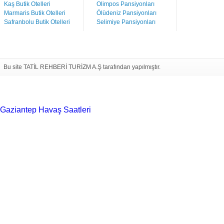
Kaş Butik Otelleri
Olimpos Pansiyonları
Marmaris Butik Otelleri
Ölüdeniz Pansiyonları
Safranbolu Butik Otelleri
Selimiye Pansiyonları
Bu site TATİL REHBERİ TURİZM A.Ş tarafından yapılmıştır.
Gaziantep Havaş Saatleri
Haartransplantatie Tilburg & Turkije
Haartransplantatie Heerlen & Turkije
Haartransplantatie
Nijmegen & Turkije
Haartransplantatie Arnhem & Turkije
Haartransplantatie Amersfoort & Turkije
Haartransplantatie
Zoetermeer & Turkije
Haartransplantatie Zwolle & Turkije
Haartransplantatie Maastricht & Turkije
Haartransplantatie
Emmen & Turkije
Haartransplantatie Ede & Turkije