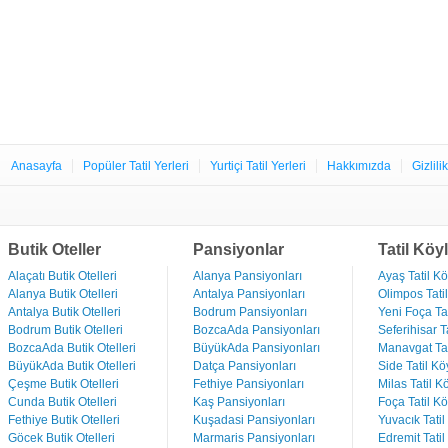
Anasayfa
Popüler Tatil Yerleri
Yurtiçi Tatil Yerleri
Hakkımızda
Gizlili
Butik Oteller
Pansiyonlar
Tatil Köyl
Alaçatı Butik Otelleri
Alanya Pansiyonları
Ayaş Tatil Kö
Alanya Butik Otelleri
Antalya Pansiyonları
Olimpos Tatil
Antalya Butik Otelleri
Bodrum Pansiyonları
Yeni Foça Tat
Bodrum Butik Otelleri
BozcaAda Pansiyonları
Seferihisar Ta
BozcaAda Butik Otelleri
BüyükAda Pansiyonları
Manavgat Tat
BüyükAda Butik Otelleri
Datça Pansiyonları
Side Tatil Kö
Çeşme Butik Otelleri
Fethiye Pansiyonları
Milas Tatil Kö
Cunda Butik Otelleri
Kaş Pansiyonları
Foça Tatil Kö
Fethiye Butik Otelleri
Kuşadasi Pansiyonları
Yuvacık Tatil
Göcek Butik Otelleri
Marmaris Pansiyonları
Edremit Tatil