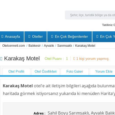
Tatiliniz
Anasayfa
Oteller
En Çok Beğenilenler
En Çok Y
Otelcenneti.com
/
Balıkesir
/
Ayvalık
/
Sarımsaklı
/
Karakaş Motel
Karakaş Motel
Otel Puanı :
1
1
kişi yorum yapmış.
Otel Profili
Otel Özellikleri
Foto Galeri
Yorum Ekle
Karakaş Motel
otel'e ait iletişim bilgileri aşağıda bulunma
haritada görmek istiyorsanız yukarıda ki menüden Harita'ya
Sahil Boyu Sarımsaklı, Ayvalık Balık
Adres :