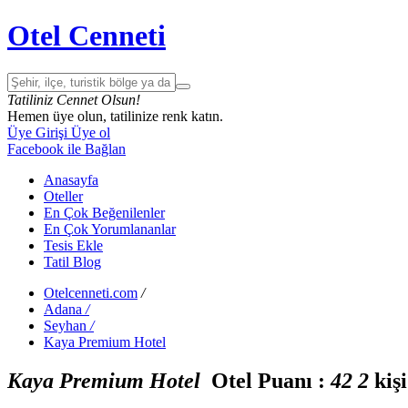
Otel Cenneti
Tatiliniz Cennet Olsun!
Hemen üye olun, tatilinize renk katın.
Üye Girişi
Üye ol
Facebook ile Bağlan
Anasayfa
Oteller
En Çok Beğenilenler
En Çok Yorumlananlar
Tesis Ekle
Tatil Blog
Otelcenneti.com
/
Adana
/
Seyhan
/
Kaya Premium Hotel
Kaya Premium Hotel
Otel Puanı :
4
2
2
kiş