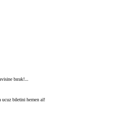
visine bırak!...
n ucuz biletini hemen al!