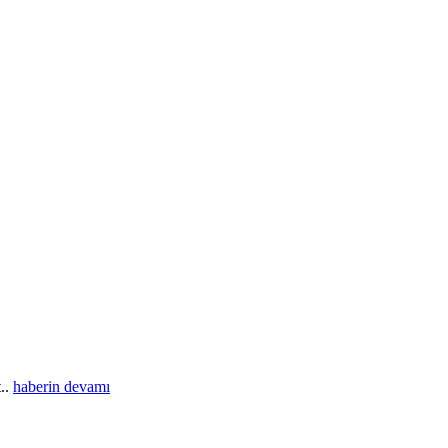
t..
haberin devamı