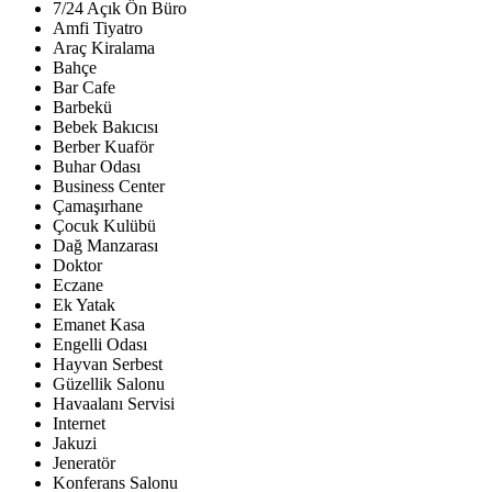
7/24 Açık Ön Büro
Amfi Tiyatro
Araç Kiralama
Bahçe
Bar Cafe
Barbekü
Bebek Bakıcısı
Berber Kuaför
Buhar Odası
Business Center
Çamaşırhane
Çocuk Kulübü
Dağ Manzarası
Doktor
Eczane
Ek Yatak
Emanet Kasa
Engelli Odası
Hayvan Serbest
Güzellik Salonu
Havaalanı Servisi
Internet
Jakuzi
Jeneratör
Konferans Salonu