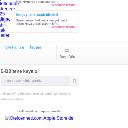
Erlik Hizmetini yapmakta olan ..
haberin devamı
Herşey dahil uçak biletleri
Genel olarak Türkiye'nin en çok tercih
edilen Hava yolları ulaşım firm..
haberin devamı
Site Haritası
İletişim
Başa Dön
E-Bültene kayıt ol
İndirim ve fırsatlardan haberdar olmak için e-posta
adresinizi ekleyin.
OtelCenneti.com, Apple Store'da!