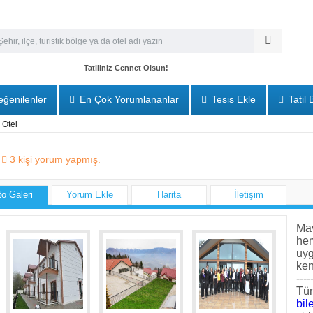
Tatiliniz Cennet Olsun!
ğenilenler
En Çok Yorumlananlar
Tesis Ekle
Tatil 
 Otel
3
kişi yorum yapmış.
to Galeri
Yorum Ekle
Harita
İletişim
Mav
he
uyg
ken
----
Tüm
bile