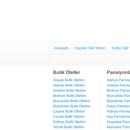
Anasayfa
Popüler Tatil Yerleri
Yurtiçi Tatil 
Butik Oteller
Pansiyonl
Alaçatı Butik Otelleri
Alanya Pansiyo
Alanya Butik Otelleri
Antalya Pansiy
Antalya Butik Otelleri
Bodrum Pansiy
Bodrum Butik Otelleri
BozcaAda Pans
BozcaAda Butik Otelleri
BüyükAda Pans
BüyükAda Butik Otelleri
Datça Pansiyon
Çeşme Butik Otelleri
Fethiye Pansiy
Cunda Butik Otelleri
Kaş Pansiyonla
Fethiye Butik Otelleri
Kuşadasi Pans
Göcek Butik Otelleri
Marmaris Pans