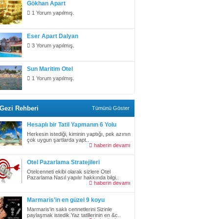
Gökhan Apart
1 Yorum yapılmış.
Eser Apart Dalyan
3 Yorum yapılmış.
Sun Maritim Otel
1 Yorum yapılmış.
Gezi Rehberi
Tümünü Göster
Hesaplı bir Tatil Yapmanın 6 Yolu
Herkesin istediği, kiminin yaptığı, pek azının
çok uygun şartlarda yapt..
haberin devamı
Otel Pazarlama Stratejileri
Otelcenneti ekibi olarak sizlere Otel
Pazarlama Nasıl yapılır hakkında bilgi..
haberin devamı
Marmaris’in en güzel 9 koyu
Marmaris'in saklı cennetlerini Sizinle
paylaşmak istedik.Yaz tatillerinin en &c..