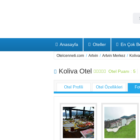
Anasayfa
Oteller
En Çok Be
Otelcenneti.com
/
Artvin
/
Artvin Merkez
/
Koliva
Koliva Otel
Otel Puanı :
5
Otel Profili
Otel Özellikleri
Fo