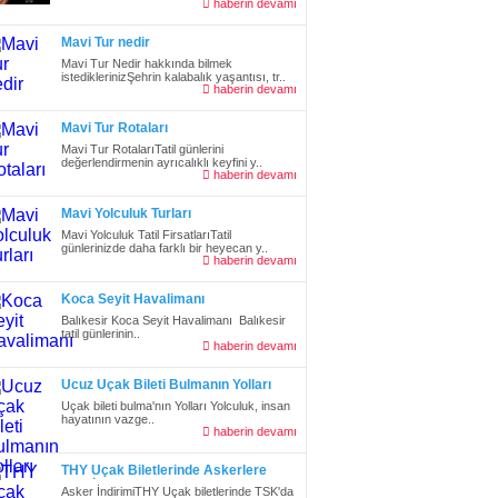
haberin devamı
Mavi Tur nedir
Mavi Tur Nedir hakkında bilmek
istediklerinizŞehrin kalabalık yaşantısı, tr..
haberin devamı
Mavi Tur Rotaları
Mavi Tur RotalarıTatil günlerini
değerlendirmenin ayrıcalıklı keyfini y..
haberin devamı
Mavi Yolculuk Turları
Mavi Yolculuk Tatil FirsatlarıTatil
günlerinizde daha farklı bir heyecan y..
haberin devamı
Koca Seyit Havalimanı
Balıkesir Koca Seyit Havalimanı Balıkesir
tatil günlerinin..
haberin devamı
Ucuz Uçak Bileti Bulmanın Yolları
Uçak bileti bulma'nın Yolları Yolculuk, insan
hayatının vazge..
haberin devamı
THY Uçak Biletlerinde Askerlere
%25 İndirim
Asker İndirimiTHY Uçak biletlerinde TSK'da