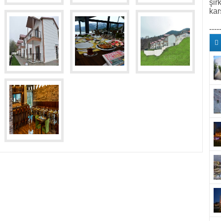
şir
kar
----