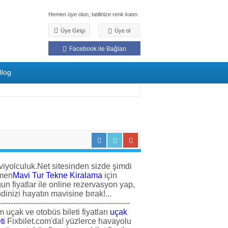
Hemen üye olun, tatilinize renk katın.
Üye Girişi
Üye ol
Facebook ile Bağlan
Blog
iyolculuk.Net sitesinden sizde şimdi
men
Mavi Tur Tekne Kiralama
için
un fiyatlar ile online rezervasyon yap,
dinizi hayatın mavisine bırak!...
----------------------------------------------------
 uçak ve otobüs bileti fiyatları
uçak
ti
Fixbilet.com'da! yüzlerce havayolu