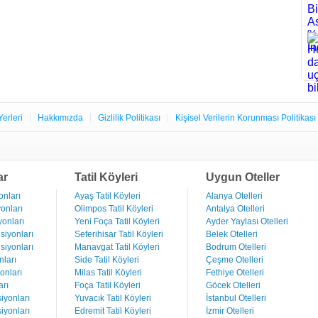
Yerleri
Hakkımızda
Gizlilik Politikası
Kişisel Verilerin Korunması Politikası
ar
Tatil Köyleri
Uygun Oteller
nları
Ayaş Tatil Köyleri
Alanya Otelleri
onları
Olimpos Tatil Köyleri
Antalya Otelleri
onları
Yeni Foça Tatil Köyleri
Ayder Yaylası Otelleri
iyonları
Seferihisar Tatil Köyleri
Belek Otelleri
iyonları
Manavgat Tatil Köyleri
Bodrum Otelleri
ları
Side Tatil Köyleri
Çeşme Otelleri
onları
Milas Tatil Köyleri
Fethiye Otelleri
rı
Foça Tatil Köyleri
Göcek Otelleri
iyonları
Yuvacık Tatil Köyleri
İstanbul Otelleri
iyonları
Edremit Tatil Köyleri
İzmir Otelleri