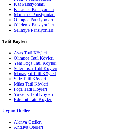
Kaş Pansiyonları
Kuşadasi Pansiyonları
Marmaris Pansiyonları
Olimpos Pansiyonları
Ölüdeniz Pansiyonları
Selimiye Pansiyonları
Tatil Köyleri
Ayaş Tatil Köyleri
Olimpos Tatil Köyleri
Yeni Foça Tatil Köyleri
Seferihisar Tatil Köyleri
Manavgat Tatil Köyleri
Side Tatil Köyleri
Milas Tatil Köyleri
Foça Tatil Köyleri
Yuvacık Tatil Köyleri
Edremit Tatil Köyleri
Uygun Oteller
Alanya Otelleri
Antalya Otelleri