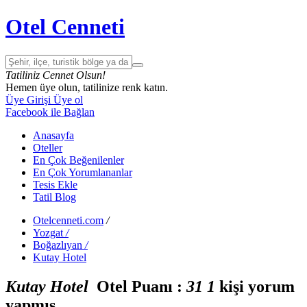
Otel Cenneti
Tatiliniz Cennet Olsun!
Hemen üye olun, tatilinize renk katın.
Üye Girişi
Üye ol
Facebook ile Bağlan
Anasayfa
Oteller
En Çok Beğenilenler
En Çok Yorumlananlar
Tesis Ekle
Tatil Blog
Otelcenneti.com
/
Yozgat
/
Boğazlıyan
/
Kutay Hotel
Kutay Hotel
Otel Puanı :
3
1
1
kişi yorum
yapmış.