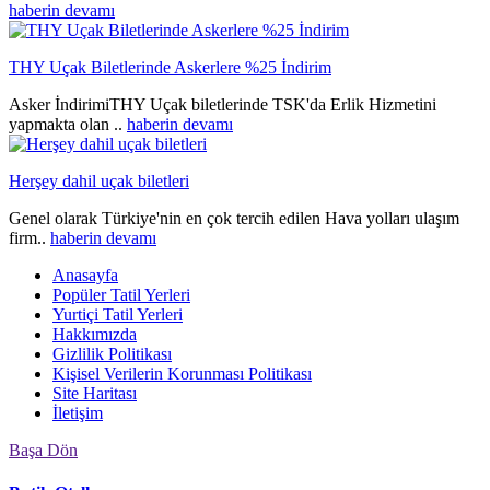
haberin devamı
THY Uçak Biletlerinde Askerlere %25 İndirim
Asker İndirimiTHY Uçak biletlerinde TSK'da Erlik Hizmetini
yapmakta olan ..
haberin devamı
Herşey dahil uçak biletleri
Genel olarak Türkiye'nin en çok tercih edilen Hava yolları ulaşım
firm..
haberin devamı
Anasayfa
Popüler Tatil Yerleri
Yurtiçi Tatil Yerleri
Hakkımızda
Gizlilik Politikası
Kişisel Verilerin Korunması Politikası
Site Haritası
İletişim
Başa Dön