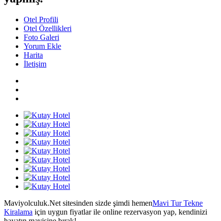
Otel Profili
Otel Özellikleri
Foto Galeri
Yorum Ekle
Harita
İletişim
Maviyolculuk.Net sitesinden sizde şimdi hemen
Mavi Tur Tekne
Kiralama
için uygun fiyatlar ile online rezervasyon yap, kendinizi
hayatın mavisine bırak!...