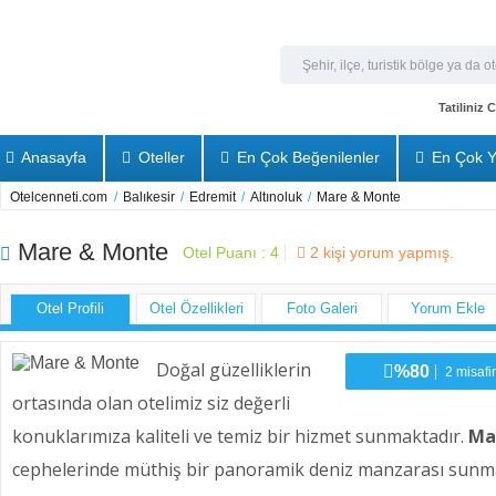
Tatiliniz
Anasayfa
Oteller
En Çok Beğenilenler
En Çok Y
Otelcenneti.com
/
Balıkesir
/
Edremit
/
Altınoluk
/
Mare & Monte
Mare & Monte
Otel Puanı :
4
2
kişi yorum yapmış.
Otel Profili
Otel Özellikleri
Foto Galeri
Yorum Ekle
Doğal güzelliklerin
%80
2 misafir
ortasında olan otelimiz siz değerli
konuklarımıza kaliteli ve temiz bir hizmet sunmaktadır.
Ma
cephelerinde müthiş bir panoramik deniz manzarası sunmak