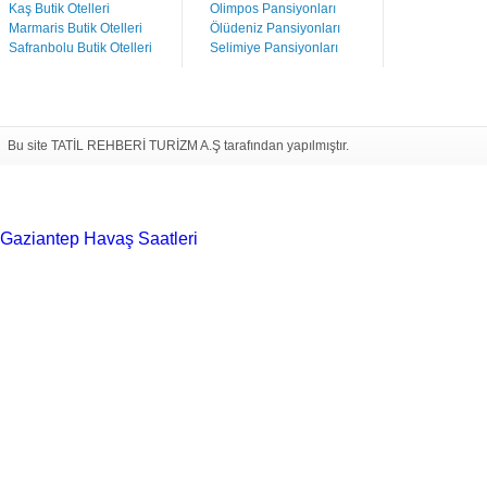
Kaş Butik Otelleri
Olimpos Pansiyonları
Marmaris Butik Otelleri
Ölüdeniz Pansiyonları
Safranbolu Butik Otelleri
Selimiye Pansiyonları
Bu site TATİL REHBERİ TURİZM A.Ş tarafından yapılmıştır.
Gaziantep Havaş Saatleri
Haartransplantatie Tilburg &
Turkije
Haartransplantatie Heerlen & Turkije
Haartransplantatie
Nijmegen & Turkije
Haartransplantatie Arnhem &
Turkije
Haartransplantatie Amersfoort &
Turkije
Haartransplantatie Zoetermeer &
Turkije
Haartransplantatie Zwolle & Turkije
Haartransplantatie
Maastricht & Turkije
Haartransplantatie Emmen &
Turkije
Haartransplantatie Ede & Turkije