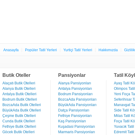
Anasayfa
Popüler Tatil Yerleri
Yurtiçi Tatil Yerleri
Hakkımızda
Gizlili
Butik Oteller
Pansiyonlar
Tatil Köyl
Alaçatı Butik Otelleri
Alanya Pansiyonları
Ayaş Tatil Kö
Alanya Butik Otelleri
Antalya Pansiyonları
Olimpos Tatil
Antalya Butik Otelleri
Bodrum Pansiyonları
Yeni Foça Tat
Bodrum Butik Otelleri
BozcaAda Pansiyonları
Seferihisar Ta
BozcaAda Butik Otelleri
BüyükAda Pansiyonları
Manavgat Tat
BüyükAda Butik Otelleri
Datça Pansiyonları
Side Tatil Kö
Çeşme Butik Otelleri
Fethiye Pansiyonları
Milas Tatil Kö
Cunda Butik Otelleri
Kaş Pansiyonları
Foça Tatil Kö
Fethiye Butik Otelleri
Kuşadasi Pansiyonları
Yuvacık Tatil
Göcek Butik Otelleri
Marmaris Pansiyonları
Edremit Tatil