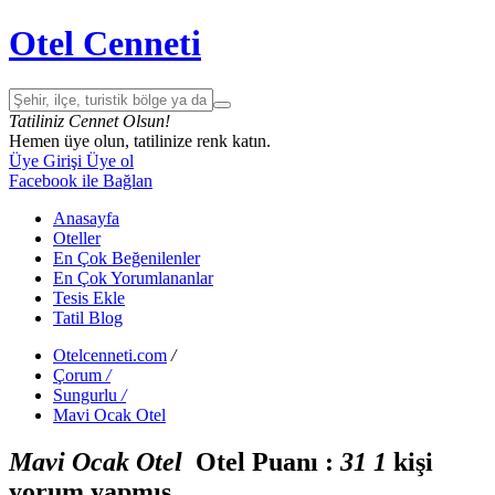
Otel Cenneti
Tatiliniz Cennet Olsun!
Hemen üye olun, tatilinize renk katın.
Üye Girişi
Üye ol
Facebook ile Bağlan
Anasayfa
Oteller
En Çok Beğenilenler
En Çok Yorumlananlar
Tesis Ekle
Tatil Blog
Otelcenneti.com
/
Çorum
/
Sungurlu
/
Mavi Ocak Otel
Mavi Ocak Otel
Otel Puanı :
3
1
1
kişi
yorum yapmış.