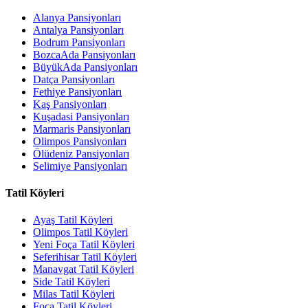
Alanya Pansiyonları
Antalya Pansiyonları
Bodrum Pansiyonları
BozcaAda Pansiyonları
BüyükAda Pansiyonları
Datça Pansiyonları
Fethiye Pansiyonları
Kaş Pansiyonları
Kuşadasi Pansiyonları
Marmaris Pansiyonları
Olimpos Pansiyonları
Ölüdeniz Pansiyonları
Selimiye Pansiyonları
Tatil Köyleri
Ayaş Tatil Köyleri
Olimpos Tatil Köyleri
Yeni Foça Tatil Köyleri
Seferihisar Tatil Köyleri
Manavgat Tatil Köyleri
Side Tatil Köyleri
Milas Tatil Köyleri
Foça Tatil Köyleri