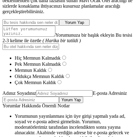
beklenilenden çok daha fazlasını sunan Mavi Ocak Otel aracılığı ile
sizlerde konaklama ihtiyacınızı kusursuz planlamalar aracılığı
gerçekleştirebilirsiniz.
Yorum Yap
Yorumunuza bir başlık ekleyin Bu tesisi
2-3 kelime ile özetle
( Harika bir tatildi )
Hiç Memnun Kalmadık
Pek Memnun Kalmadık
Memnun Kaldık
Oldukça Memnun Kaldık
Çok Memnun Kaldık
Adınız Soyadınız
E-posta Adresiniz
Yorum Yap
Yorumlar Hakkında Önemli Notlar
Yorumunun yayınlanması için üye girişi yapmalı yada ad,
soyad ve e-posta adresi girmelisin. Yorumun,
moderatörlerimiz tarafından incelendikten sonra yayına
alınacaktır. Akabinde verdiğin adrese bir e-posta gelecek ve