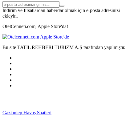
İndirim ve fırsatlardan haberdar olmak için e-posta adresinizi
ekleyin.
OtelCenneti.com, Apple Store'da!
Bu site TATİL REHBERİ TURİZM A.Ş tarafından yapılmıştır.
Gaziantep Havaş Saatleri
Haartransplantatie Tilburg &
Turkije
Haartransplantatie Heerlen & Turkije
Haartransplantatie
Nijmegen & Turkije
Haartransplantatie Arnhem &
Turkije
Haartransplantatie Amersfoort & Turkije
Haartransplantatie
Zoetermeer & Turkije
Haartransplantatie Zwolle &