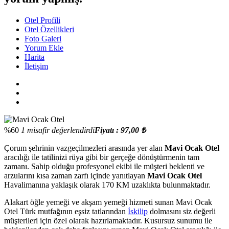
Otel Profili
Otel Özellikleri
Foto Galeri
Yorum Ekle
Harita
İletişim
%60
1 misafir değerlendirdi
Fiyatı : 97,00 ₺
Çorum şehrinin vazgeçilmezleri arasında yer alan
Mavi Ocak Otel
aracılığı ile tatilinizi rüya gibi bir gerçeğe dönüştürmenin tam
zamanı. Sahip olduğu profesyonel ekibi ile müşteri beklenti ve
arzularını kısa zaman zarfı içinde yanıtlayan
Mavi Ocak Otel
Havalimanına yaklaşık olarak 170 KM uzaklıkta bulunmaktadır.
Alakart öğle yemeği ve akşam yemeği hizmeti sunan Mavi Ocak
Otel Türk mutfağının eşsiz tatlarından
İskilip
dolmasını siz değerli
müşterileri için özel olarak hazırlamaktadır. Kusursuz sunumu ile