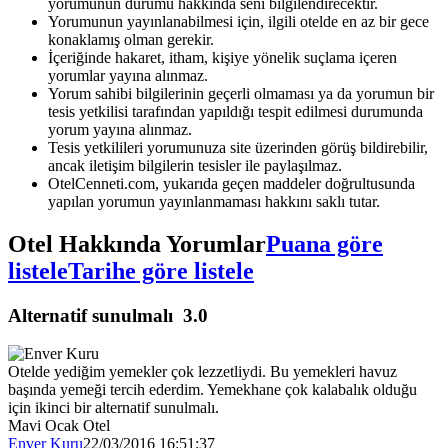
yorumunun durumu hakkında seni bilgilendirecektir.
Yorumunun yayınlanabilmesi için, ilgili otelde en az bir gece
konaklamış olman gerekir.
İçeriğinde hakaret, itham, kişiye yönelik suçlama içeren
yorumlar yayına alınmaz.
Yorum sahibi bilgilerinin geçerli olmaması ya da yorumun bir
tesis yetkilisi tarafından yapıldığı tespit edilmesi durumunda
yorum yayına alınmaz.
Tesis yetkilileri yorumunuza site üzerinden görüş bildirebilir,
ancak iletişim bilgilerin tesisler ile paylaşılmaz.
OtelCenneti.com, yukarıda geçen maddeler doğrultusunda
yapılan yorumun yayınlanmaması hakkını saklı tutar.
Otel Hakkında Yorumlar
Puana göre
listele
Tarihe göre listele
Alternatif sunulmalı
3.0
Otelde yediğim yemekler çok lezzetliydi. Bu yemekleri havuz
başında yemeği tercih ederdim. Yemekhane çok kalabalık olduğu
için ikinci bir alternatif sunulmalı.
Mavi Ocak Otel
Enver Kuru
22/03/2016 16:51:37