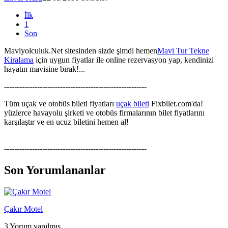
İlk
1
Son
Maviyolculuk.Net sitesinden sizde şimdi hemen
Mavi Tur Tekne
Kiralama
için uygun fiyatlar ile online rezervasyon yap, kendinizi
hayatın mavisine bırak!...
--------------------------------------------------------
Tüm uçak ve otobüs bileti fiyatları
uçak bileti
Fixbilet.com'da!
yüzlerce havayolu şirketi ve otobüs firmalarının bilet fiyatlarını
karşılaştır ve en ucuz biletini hemen al!
--------------------------------------------------------
Son Yorumlananlar
Çakır Motel
3 Yorum yapılmış.