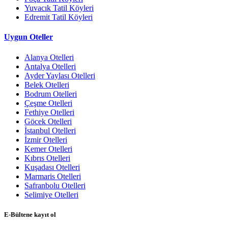
Yuvacık Tatil Köyleri
Edremit Tatil Köyleri
Uygun Oteller
Alanya Otelleri
Antalya Otelleri
Ayder Yaylası Otelleri
Belek Otelleri
Bodrum Otelleri
Çeşme Otelleri
Fethiye Otelleri
Göcek Otelleri
İstanbul Otelleri
İzmir Otelleri
Kemer Otelleri
Kıbrıs Otelleri
Kuşadası Otelleri
Marmaris Otelleri
Safranbolu Otelleri
Selimiye Otelleri
E-Bültene kayıt ol