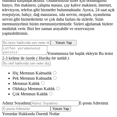
olanakla karşılaşacaksınız. Odalarımızda sizler için donattığımız
banyo, fön makinesi, çalışma masası, çay kahve makinesi, internet,
televizyon, telefon gibi hizmetler bulunmaktadır. Ayrıca, 24 saat açık
resepsiyon, bahçe, dağ manzarası, oda servisi, otopark, uyandırma
servisi gibi hizmetlerimiz ve çok daha fazlası da sizlerle. Sizin
memnuniyetiniz bizim memnuniyetimizdir. Sizleri ağırlamak bizlere
mutluluk verir. Bizi her zaman arayabilir ve rezervasyon
yaptırabilirsiniz.
Yorum Yap
Yorumunuza bir başlık ekleyin Bu tesisi
2-3 kelime ile özetle
( Harika bir tatildi )
Hiç Memnun Kalmadık
Pek Memnun Kalmadık
Memnun Kaldık
Oldukça Memnun Kaldık
Çok Memnun Kaldık
Adınız Soyadınız
E-posta Adresiniz
Yorum Yap
Yorumlar Hakkında Önemli Notlar