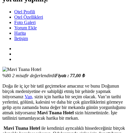
Otel Profili
Otel Özellikleri
Foto Galeri
Yorum Ekle
Harita
İletişim
%80
2 misafir değerlendirdi
Fiyatı : 77,00 ₺
Doğa ile iç içe bir tatil geçirmekse amacınız ve bunu Doğunun
birçok medeniyetine ev sahipliği etmiş bir şehirde yapmak
istiyorsanız
Van,
sizin için harika bir seçim olacak. Van’ın tarihi
yerlerini, gölünü, kalesini ve daha bir çok güzelliklerini görmeye
gelip aynı zamanda buna değer bir mekanda günün yorgunluğunu
atmak istiyorsanız
Mavi Tuana Hotel
sizin hizmetinizde. İşte
tatilinizi tamamlayacak harika bir mekan.
Mavi Tuana Hotel
ile kendinizi ayrıcalıklı hissedeceğiniz birçok