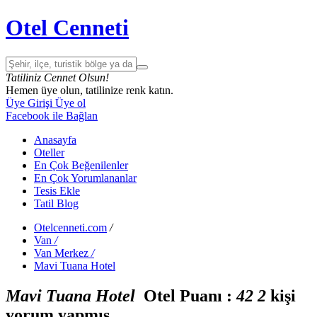
Otel Cenneti
Tatiliniz Cennet Olsun!
Hemen üye olun, tatilinize renk katın.
Üye Girişi
Üye ol
Facebook ile Bağlan
Anasayfa
Oteller
En Çok Beğenilenler
En Çok Yorumlananlar
Tesis Ekle
Tatil Blog
Otelcenneti.com
/
Van
/
Van Merkez
/
Mavi Tuana Hotel
Mavi Tuana Hotel
Otel Puanı :
4
2
2
kişi
yorum yapmış.