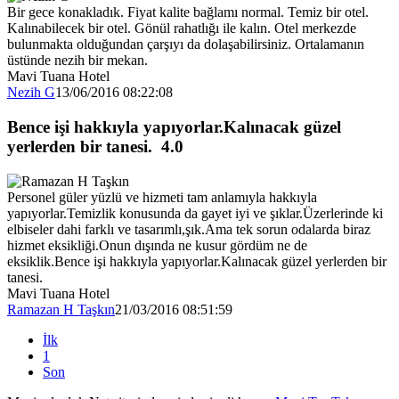
Bir gece konakladık. Fiyat kalite bağlamı normal. Temiz bir otel.
Kalınabilecek bir otel. Gönül rahatlığı ile kalın. Otel merkezde
bulunmakta olduğundan çarşıyı da dolaşabilirsiniz. Ortalamanın
üstünde nezih bir mekan.
Mavi Tuana Hotel
Nezih G
13/06/2016 08:22:08
Bence işi hakkıyla yapıyorlar.Kalınacak güzel
yerlerden bir tanesi.
4.0
Personel güler yüzlü ve hizmeti tam anlamıyla hakkıyla
yapıyorlar.Temizlik konusunda da gayet iyi ve şıklar.Üzerlerinde ki
elbiseler dahi farklı ve tasarımlı,şık.Ama tek sorun odalarda biraz
hizmet eksikliği.Onun dışında ne kusur gördüm ne de
eksiklik.Bence işi hakkıyla yapıyorlar.Kalınacak güzel yerlerden bir
tanesi.
Mavi Tuana Hotel
Ramazan H Taşkın
21/03/2016 08:51:59
İlk
1
Son