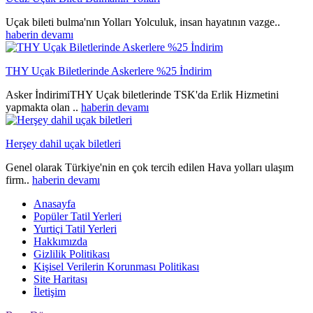
Uçak bileti bulma'nın Yolları Yolculuk, insan hayatının vazge..
haberin devamı
THY Uçak Biletlerinde Askerlere %25 İndirim
Asker İndirimiTHY Uçak biletlerinde TSK'da Erlik Hizmetini
yapmakta olan ..
haberin devamı
Herşey dahil uçak biletleri
Genel olarak Türkiye'nin en çok tercih edilen Hava yolları ulaşım
firm..
haberin devamı
Anasayfa
Popüler Tatil Yerleri
Yurtiçi Tatil Yerleri
Hakkımızda
Gizlilik Politikası
Kişisel Verilerin Korunması Politikası
Site Haritası
İletişim