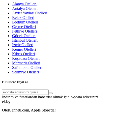
Alanya Otelleri
Antalya Otelleri
Ayder Yaylası Otelleri
Belek Otelleri
Bodrum Otelleri
Çeşme Otelleri
Fethiye Otelleri
Göcek Otelleri
İstanbul Otelleri
İzmir Otelleri
Kemer Otelleri
Kıbrıs Otelleri
Kuşadası Otelleri
Marmaris Otelleri
Safranbolu Otelleri
Selimiye Otelleri
E-Bültene kayıt ol
İndirim ve fırsatlardan haberdar olmak için e-posta adresinizi
ekleyin.
OtelCenneti.com, Apple Store'da!