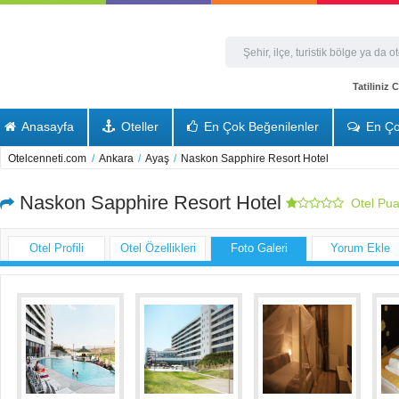
Tatiliniz
Anasayfa
Oteller
En Çok Beğenilenler
En Ço
Otelcenneti.com
/
Ankara
/
Ayaş
/
Naskon Sapphire Resort Hotel
Naskon Sapphire Resort Hotel
Otel Pua
Otel Profili
Otel Özellikleri
Foto Galeri
Yorum Ekle