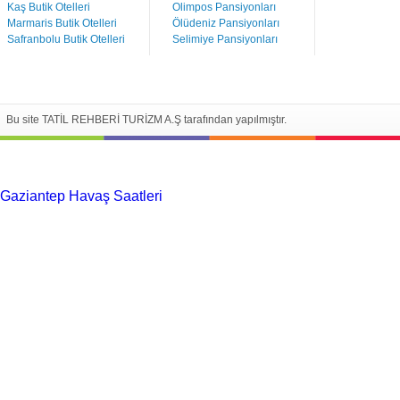
Kaş Butik Otelleri
Olimpos Pansiyonları
Marmaris Butik Otelleri
Ölüdeniz Pansiyonları
Safranbolu Butik Otelleri
Selimiye Pansiyonları
Bu site TATİL REHBERİ TURİZM A.Ş tarafından yapılmıştır.
Gaziantep Havaş Saatleri
Haartransplantatie Tilburg &
Turkije
Haartransplantatie Heerlen & Turkije
Haartransplantatie
Nijmegen & Turkije
Haartransplantatie Arnhem &
Turkije
Haartransplantatie Amersfoort &
Turkije
Haartransplantatie Zoetermeer &
Turkije
Haartransplantatie Zwolle & Turkije
Haartransplantatie
Maastricht & Turkije
Haartransplantatie Emmen &
Turkije
Haartransplantatie Ede & Turkije