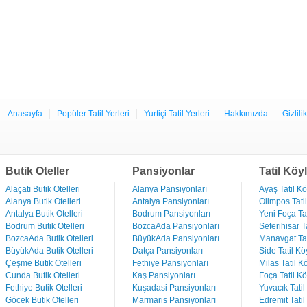
Anasayfa
Popüler Tatil Yerleri
Yurtiçi Tatil Yerleri
Hakkımızda
Gizlili
Butik Oteller
Pansiyonlar
Tatil Köyl
Alaçatı Butik Otelleri
Alanya Pansiyonları
Ayaş Tatil Kö
Alanya Butik Otelleri
Antalya Pansiyonları
Olimpos Tatil
Antalya Butik Otelleri
Bodrum Pansiyonları
Yeni Foça Tat
Bodrum Butik Otelleri
BozcaAda Pansiyonları
Seferihisar Ta
BozcaAda Butik Otelleri
BüyükAda Pansiyonları
Manavgat Tat
BüyükAda Butik Otelleri
Datça Pansiyonları
Side Tatil Kö
Çeşme Butik Otelleri
Fethiye Pansiyonları
Milas Tatil Kö
Cunda Butik Otelleri
Kaş Pansiyonları
Foça Tatil Kö
Fethiye Butik Otelleri
Kuşadasi Pansiyonları
Yuvacık Tatil
Göcek Butik Otelleri
Marmaris Pansiyonları
Edremit Tatil