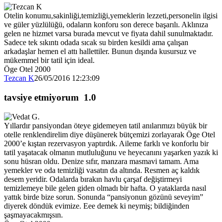
Otelin konumu,sakinliği,temizliği,yemeklerin lezzeti,personelin ilgisi
ve güler yüzlülüğü, odaların konforu son derece başarılı. Aklınıza
gelen ne hizmet varsa burada mevcut ve fiyata dahil sunulmaktadır.
Sadece tek sıkıntı odada sıcak su birden kesildi ama çalışan
arkadaşlar hemen el attı hallettiler. Bunun dışında kusursuz ve
mükemmel bir tatil için ideal.
Öge Otel 2000
Tezcan K
26/05/2016 12:23:09
tavsiye etmiyorum
1.0
Yıllardır pansiyondan öteye gidemeyen tatil anılarımızı büyük bir
otelle renklendirelim diye düşünerek bütçemizi zorlayarak Öge Otel
2000’e kıştan rezervasyon yaptırdık. Aileme farklı ve konforlu bir
tatil yaşatacak olmanın mutluluğunu ve heyecanını yaşarken yazık ki
sonu hüsran oldu. Denize sıfır, manzara masmavi tamam. Ama
yemekler ve oda temizliği vasatın da altında. Resmen aç kaldık
desem yeridir. Odalarda bırakın havlu çarşaf değiştirmeyi
temizlemeye bile gelen giden olmadı bir hafta. O yataklarda nasıl
yattık birde bize sorun. Sonunda “pansiyonun gözünü seveyim”
diyerek döndük evimize. Eee demek ki neymiş; bildiğinden
şaşmayacakmışsın.