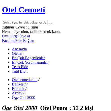
Otel Cenneti
Tatiliniz Cennet Olsun!
Hemen üye olun, tatilinize renk katın.
Üye Girişi
Üye ol
Facebook ile Bağlan
Anasayfa
Oteller
En Çok Beğenilenler
En Çok Yorumlananlar
Tesis Ekle
Tatil Blog
Otelcenneti.com
/
Balıkesir
/
Edremit
/
Akçay
/
Öge Otel 2000
Öge Otel 2000
Otel Puanı :
3
2
2
kişi