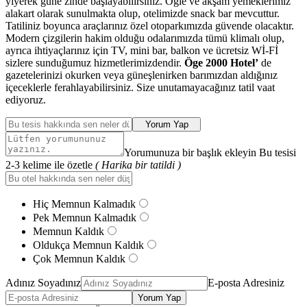
yiyerek güne zinde başlayabilirsiniz. Öğle ve akşam yemeklerimiz
alakart olarak sunulmakta olup, otelimizde snack bar mevcuttur.
Tatiliniz boyunca araçlarınız özel otoparkımızda güvende olacaktır.
Modern çizgilerin hakim olduğu odalarımızda tümü klimalı olup,
ayrıca ihtiyaçlarınız için TV, mini bar, balkon ve ücretsiz Wİ-Fİ
sizlere sunduğumuz hizmetlerimizdendir.
Öge 2000 Hotel’
de
gazetelerinizi okurken veya güneşlenirken barımızdan aldığınız
içeceklerle ferahlayabilirsiniz. Size unutamayacağınız tatil vaat
ediyoruz.
Yorum Yap
Yorumunuza bir başlık ekleyin Bu tesisi
2-3 kelime ile özetle
( Harika bir tatildi )
Hiç Memnun Kalmadık
Pek Memnun Kalmadık
Memnun Kaldık
Oldukça Memnun Kaldık
Çok Memnun Kaldık
Adınız Soyadınız
E-posta Adresiniz
Yorum Yap