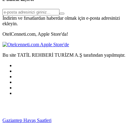
İndirim ve fırsatlardan haberdar olmak için e-posta adresinizi
ekleyin.
OtelCenneti.com, Apple Store'da!
Bu site TATİL REHBERİ TURİZM A.Ş tarafından yapılmıştır.
Gaziantep Havaş Saatleri
Haartransplantatie Tilburg &
Turkije
Haartransplantatie Heerlen & Turkije
Haartransplantatie
Nijmegen & Turkije
Haartransplantatie Arnhem &
Turkije
Haartransplantatie Amersfoort & Turkije
Haartransplantatie