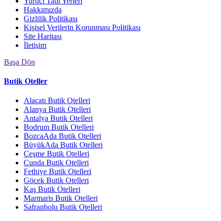
Yurtiçi Tatil Yerleri
Hakkımızda
Gizlilik Politikası
Kişisel Verilerin Korunması Politikası
Site Haritası
İletişim
Başa Dön
Butik Oteller
Alaçatı Butik Otelleri
Alanya Butik Otelleri
Antalya Butik Otelleri
Bodrum Butik Otelleri
BozcaAda Butik Otelleri
BüyükAda Butik Otelleri
Çeşme Butik Otelleri
Cunda Butik Otelleri
Fethiye Butik Otelleri
Göcek Butik Otelleri
Kaş Butik Otelleri
Marmaris Butik Otelleri
Safranbolu Butik Otelleri