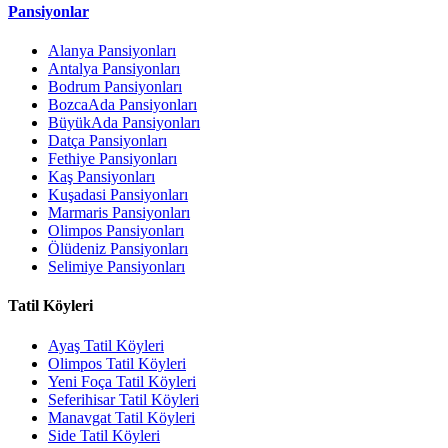
Pansiyonlar
Alanya Pansiyonları
Antalya Pansiyonları
Bodrum Pansiyonları
BozcaAda Pansiyonları
BüyükAda Pansiyonları
Datça Pansiyonları
Fethiye Pansiyonları
Kaş Pansiyonları
Kuşadasi Pansiyonları
Marmaris Pansiyonları
Olimpos Pansiyonları
Ölüdeniz Pansiyonları
Selimiye Pansiyonları
Tatil Köyleri
Ayaş Tatil Köyleri
Olimpos Tatil Köyleri
Yeni Foça Tatil Köyleri
Seferihisar Tatil Köyleri
Manavgat Tatil Köyleri
Side Tatil Köyleri