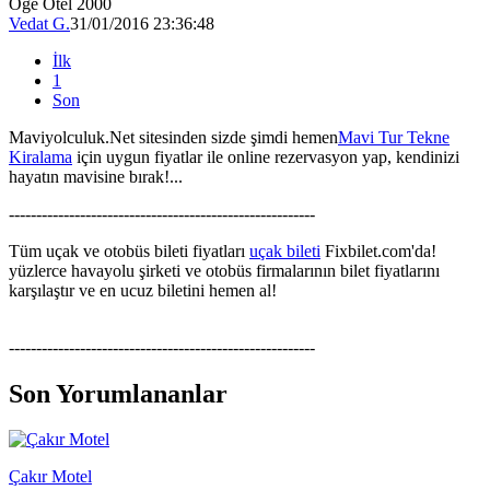
Öge Otel 2000
Vedat G.
31/01/2016 23:36:48
İlk
1
Son
Maviyolculuk.Net sitesinden sizde şimdi hemen
Mavi Tur Tekne
Kiralama
için uygun fiyatlar ile online rezervasyon yap, kendinizi
hayatın mavisine bırak!...
--------------------------------------------------------
Tüm uçak ve otobüs bileti fiyatları
uçak bileti
Fixbilet.com'da!
yüzlerce havayolu şirketi ve otobüs firmalarının bilet fiyatlarını
karşılaştır ve en ucuz biletini hemen al!
--------------------------------------------------------
Son Yorumlananlar
Çakır Motel