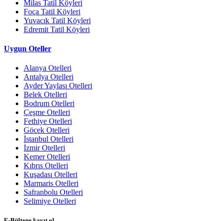
Milas Tatil Köyleri
Foça Tatil Köyleri
Yuvacık Tatil Köyleri
Edremit Tatil Köyleri
Uygun Oteller
Alanya Otelleri
Antalya Otelleri
Ayder Yaylası Otelleri
Belek Otelleri
Bodrum Otelleri
Çeşme Otelleri
Fethiye Otelleri
Göcek Otelleri
İstanbul Otelleri
İzmir Otelleri
Kemer Otelleri
Kıbrıs Otelleri
Kuşadası Otelleri
Marmaris Otelleri
Safranbolu Otelleri
Selimiye Otelleri
E-Bültene kayıt ol