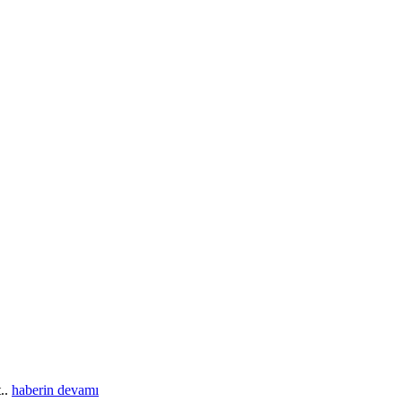
t..
haberin devamı