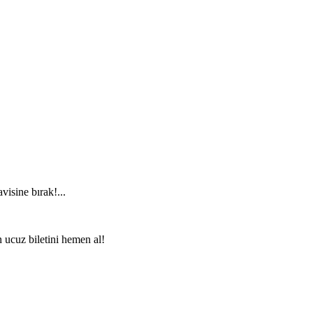
visine bırak!...
n ucuz biletini hemen al!