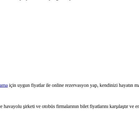
lama
için uygun fiyatlar ile online rezervasyon yap, kendinizi hayatın ma
This page can't load Google Maps correctly.
 havayolu şirketi ve otobüs firmalarının bilet fiyatlarını karşılaştır ve e
OK
Do you own this website?