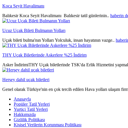
Koca Seyit Havalimanı
Balıkesir Koca Seyit Havalimanı Balıkesir tatil günlerinin..
haberin 
Ucuz Uçak Bileti Bulmanın Yolları
Uçak bileti bulma'nın Yolları Yolculuk, insan hayatının vazge..
haberi
THY Uçak Biletlerinde Askerlere %25 İndirim
Asker İndirimiTHY Uçak biletlerinde TSK'da Erlik Hizmetini yapmak
Herşey dahil uçak biletleri
Genel olarak Türkiye'nin en çok tercih edilen Hava yolları ulaşım fir
Anasayfa
Popüler Tatil Yerleri
Yurtiçi Tatil Yerleri
Hakkımızda
Gizlilik Politikası
Kişisel Verilerin Korunması Politikası