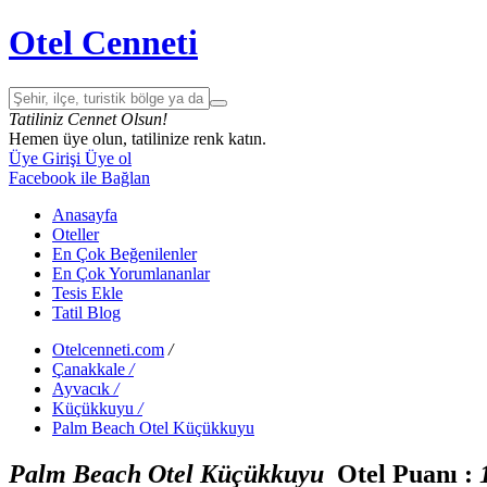
Otel Cenneti
Tatiliniz Cennet Olsun!
Hemen üye olun, tatilinize renk katın.
Üye Girişi
Üye ol
Facebook ile Bağlan
Anasayfa
Oteller
En Çok Beğenilenler
En Çok Yorumlananlar
Tesis Ekle
Tatil Blog
Otelcenneti.com
/
Çanakkale
/
Ayvacık
/
Küçükkuyu
/
Palm Beach Otel Küçükkuyu
Palm Beach Otel Küçükkuyu
Otel Puanı :