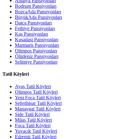
Antalya Pansiyonları
Bodrum Pansiyonları
BozcaAda Pansiyonları
BüyükAda Pansiyonları
Datça Pansiyonları
Fethiye Pansiyonları
Kaş Pansiyonları
Kuşadasi Pansiyonları
Marmaris Pansiyonları
Olimpos Pansiyonları
Ölüdeniz Pansiyonları
Selimiye Pansiyonları
Tatil Köyleri
Ayaş Tatil Köyleri
Olimpos Tatil Köyleri
Yeni Foça Tatil Köyleri
Seferihisar Tatil Köyleri
Manavgat Tatil Köyleri
Side Tatil Köyleri
Milas Tatil Köyleri
Foça Tatil Köyleri
Yuvacık Tatil Köyleri
Edremit Tatil Köyleri