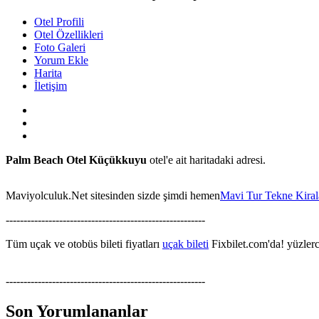
Otel Profili
Otel Özellikleri
Foto Galeri
Yorum Ekle
Harita
İletişim
Palm Beach Otel Küçükkuyu
otel'e ait haritadaki adresi.
Maviyolculuk.Net sitesinden sizde şimdi hemen
Mavi Tur Tekne Kira
--------------------------------------------------------
Tüm uçak ve otobüs bileti fiyatları
uçak bileti
Fixbilet.com'da! yüzlerce
--------------------------------------------------------
Son Yorumlananlar