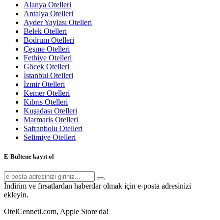
Alanya Otelleri
Antalya Otelleri
Ayder Yaylası Otelleri
Belek Otelleri
Bodrum Otelleri
Çeşme Otelleri
Fethiye Otelleri
Göcek Otelleri
İstanbul Otelleri
İzmir Otelleri
Kemer Otelleri
Kıbrıs Otelleri
Kuşadası Otelleri
Marmaris Otelleri
Safranbolu Otelleri
Selimiye Otelleri
E-Bültene kayıt ol
İndirim ve fırsatlardan haberdar olmak için e-posta adresinizi
ekleyin.
OtelCenneti.com, Apple Store'da!