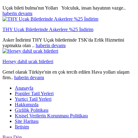
Uçak bileti bulma'nın Yolları Yolculuk, insan hayatının vazge..
haberin devamı
THY Uçak Biletlerinde Askerlere %25 İndirim
Asker İndirimi THY Uçak biletlerinde TSK'da Erlik Hizmetini
yapmakta olan ..
haberin devamı
Herşey dahil uçak biletleri
Genel olarak Türkiye'nin en çok tercih edilen Hava yolları ulaşım
firm..
haberin devamı
Anasayfa
Popüler Tatil Yerleri
Yurtiçi Tatil Yerleri
Hakkımızda
Gizlilik Politikası
Kişisel Verilerin Korunması Politikası
Site Haritası
İletişim
Başa Dön