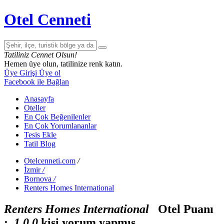
Otel Cenneti
Tatiliniz Cennet Olsun!
Hemen üye olun, tatilinize renk katın.
Üye Girişi
Üye ol
Facebook ile Bağlan
Anasayfa
Oteller
En Çok Beğenilenler
En Çok Yorumlananlar
Tesis Ekle
Tatil Blog
Otelcenneti.com
/
İzmir
/
Bornova
/
Renters Homes International
Renters Homes International
Otel Puanı
:
1
0
0
kişi yorum yapmış.