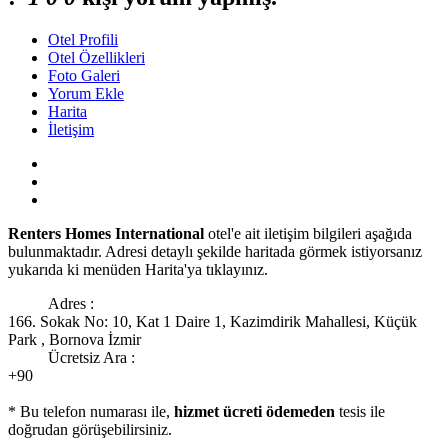
Otel Profili
Otel Özellikleri
Foto Galeri
Yorum Ekle
Harita
İletişim
Renters Homes International
otel'e ait iletişim bilgileri aşağıda
bulunmaktadır. Adresi detaylı şekilde haritada görmek istiyorsanız
yukarıda ki menüden Harita'ya tıklayınız.
Adres :
166. Sokak No: 10, Kat 1 Daire 1, Kazimdirik Mahallesi, Küçük
Park , Bornova İzmir
Ücretsiz Ara :
+90
* Bu telefon numarası ile,
hizmet ücreti ödemeden
tesis ile
doğrudan görüşebilirsiniz.