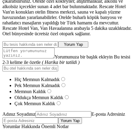
çıkarabilirsiniz. Otelde özel kokteyller, atıştırmalıklar, alkollü ve
alkolsüz içecekler sunan 4 adet bar bulunmaktadır. Rescate Hotel
Van'ın konukları otelin fitness merkezi, sauna ve kapalı yüzme
havuzundan yararlanabilirler. Otelde buharlı köpük banyosu ve
rahatlatıcı masajların yapıldığı bir Türk hamamı da mevcuttur.
Rescate Hotel Van, Van Havaalanına arabayla 5 dakika uzaklıktadır.
Otel bünyesinde ücretsiz özel otopark sağlanır.
Yorum Yap
Yorumunuza bir başlık ekleyin Bu tesisi
2-3 kelime ile özetle
( Harika bir tatildi )
Hiç Memnun Kalmadık
Pek Memnun Kalmadık
Memnun Kaldık
Oldukça Memnun Kaldık
Çok Memnun Kaldık
Adınız Soyadınız
E-posta Adresiniz
Yorum Yap
Yorumlar Hakkında Önemli Notlar