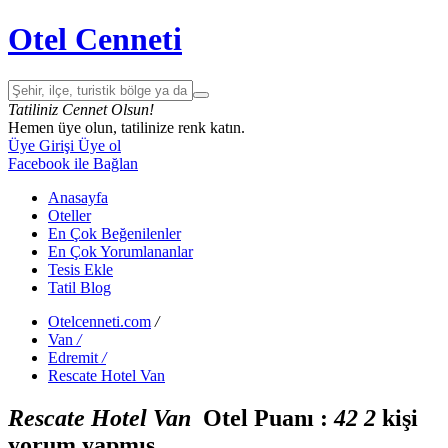
Otel Cenneti
Tatiliniz Cennet Olsun!
Hemen üye olun, tatilinize renk katın.
Üye Girişi
Üye ol
Facebook ile Bağlan
Anasayfa
Oteller
En Çok Beğenilenler
En Çok Yorumlananlar
Tesis Ekle
Tatil Blog
Otelcenneti.com
/
Van
/
Edremit
/
Rescate Hotel Van
Rescate Hotel Van
Otel Puanı :
4
2
2
kişi
yorum yapmış.