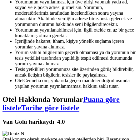
Yorumunun yayınlanması için üye girişi yapmalı yada ad,
soyad ve e-posta adresi girmelisin. Yorumun,
moderatörlerimiz tarafından incelendikten sonra yayına
alınacaktır. Akabinde verdiğin adrese bir e-posta gelecek ve
yorumunun durumu hakkında seni bilgilendirecektir.
Yorumunun yayınlanabilmesi için, ilgili otelde en az bir gece
konaklamış olman gerekir.
İçeriğinde hakaret, itham, kişiye yönelik suçlama içeren
yorumlar yayına alınmaz.
Yorum sahibi bilgilerinin geçerli olmaması ya da yorumun bir
tesis yetkilisi tarafından yapıldığı tespit edilmesi durumunda
yorum yayına alınmaz.
Tesis yetkilileri yorumunuza site üzerinden görüş bildirebilir,
ancak iletişim bilgilerin tesisler ile paylaşılmaz.
OtelCenneti.com, yukarıda geçen maddeler doğrultusunda
yapılan yorumun yayınlanmaması hakkını saklı tutar.
Otel Hakkında Yorumlar
Puana göre
listele
Tarihe göre listele
Van Gölü harikaydı
4.0
Otel konum olarak merkeze en yakın otellerden biri. Resepsiyon