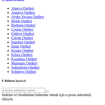
Alanya Otelleri
Antalya Otelleri
Ayder Yaylası Otelleri
Belek Otelleri
Bodrum Otelleri
Çeşme Otelleri
Fethiye Otelleri
Göcek Otelleri
İstanbul Otelleri
İzmir Otelleri
Kemer Otelleri
Kıbrıs Otelleri
Kuşadası Otelleri
Marmaris Otelleri
Safranbolu Otelleri
Selimiye Otelleri
E-Bültene kayıt ol
İndirim ve fırsatlardan haberdar olmak için e-posta adresinizi
ekleyin.