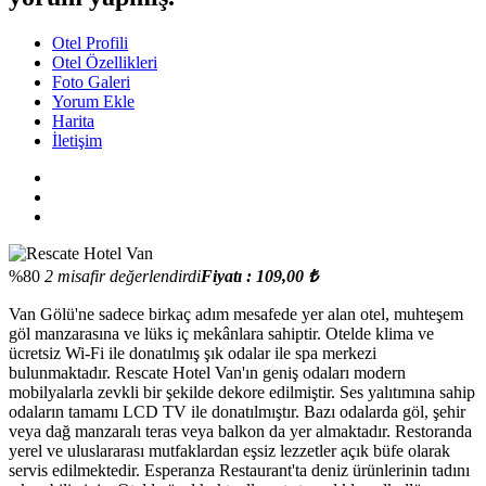
Otel Profili
Otel Özellikleri
Foto Galeri
Yorum Ekle
Harita
İletişim
%80
2 misafir değerlendirdi
Fiyatı : 109,00 ₺
Van Gölü'ne sadece birkaç adım mesafede yer alan otel, muhteşem
göl manzarasına ve lüks iç mekânlara sahiptir. Otelde klima ve
ücretsiz Wi-Fi ile donatılmış şık odalar ile spa merkezi
bulunmaktadır. Rescate Hotel Van'ın geniş odaları modern
mobilyalarla zevkli bir şekilde dekore edilmiştir. Ses yalıtımına sahip
odaların tamamı LCD TV ile donatılmıştır. Bazı odalarda göl, şehir
veya dağ manzaralı teras veya balkon da yer almaktadır. Restoranda
yerel ve uluslararası mutfaklardan eşsiz lezzetler açık büfe olarak
servis edilmektedir. Esperanza Restaurant'ta deniz ürünlerinin tadını