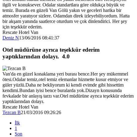
ilgili ve konuksever. Odalar standartlara göre oldukça büyük ve
temiz. Burada en güzeli Van Gölü yakın ve geceleri harika bir
atmosfer yaratıyor sizlere. Odamdan direk izleyebiliyordum. Hatta
bir akşam yanında saatlerce oturdum ve çok dinlendirici. Her şey
için teşekkür ederim.
Rescate Hotel Van
Deniz N
13/06/2016 08:41:37
Otel müdürüne ayrıca teşekkür ederim
yaptıklarından dolayı.
4.0
Van'da en güzel konaklama yeri burası bence.Her şey mükemmel
ötesi.Odalar temiz,otel temiz elemanlar hizmette kusur etmiyor ve
güler yüzlü.Daha ne bekliyorum ki kendi evimde gibi hissettim
kendimi.Bundan iyisi bence buralarda yok.Dizayn konusunda
fevkalade bir anlayış tarzı var.Otel müdürüne ayrıca teşekkür ederim
yaptıklarından dolayı.
Rescate Hotel Van
Tezcan B
21/03/2016 09:26:26
İlk
1
Son