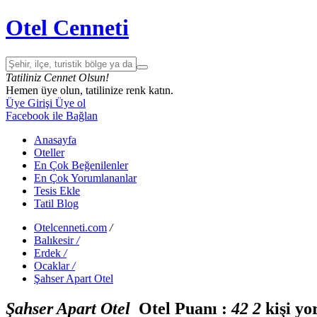
Otel Cenneti
Tatiliniz Cennet Olsun!
Hemen üye olun, tatilinize renk katın.
Üye Girişi
Üye ol
Facebook ile Bağlan
Anasayfa
Oteller
En Çok Beğenilenler
En Çok Yorumlananlar
Tesis Ekle
Tatil Blog
Otelcenneti.com
/
Balıkesir
/
Erdek
/
Ocaklar
/
Şahser Apart Otel
Şahser Apart Otel
Otel Puanı :
4
2
2
kişi yo