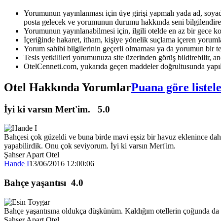
Yorumunun yayınlanması için üye girişi yapmalı yada ad, soyad 
posta gelecek ve yorumunun durumu hakkında seni bilgilendirec
Yorumunun yayınlanabilmesi için, ilgili otelde en az bir gece k
İçeriğinde hakaret, itham, kişiye yönelik suçlama içeren yoruml
Yorum sahibi bilgilerinin geçerli olmaması ya da yorumun bir te
Tesis yetkilileri yorumunuza site üzerinden görüş bildirebilir, anc
OtelCenneti.com, yukarıda geçen maddeler doğrultusunda yapıl
Otel Hakkında Yorumlar
Puana göre listel
İyi ki varsın Mert'im.
5.0
Bahçesi çok güzeldi ve buna birde mavi eşsiz bir havuz eklenince dah
yapabilirdik. Onu çok seviyorum. İyi ki varsın Mert'im.
Şahser Apart Otel
Hande I
13/06/2016 12:00:06
Bahçe yaşantısı
4.0
Bahçe yaşantısına oldukça düşkünüm. Kaldığım otellerin çoğunda da il
Şahser Apart Otel