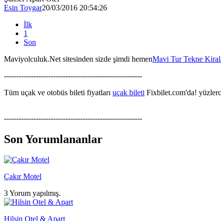
Esin Toygar
20/03/2016 20:54:26
İlk
1
Son
Maviyolculuk.Net sitesinden sizde şimdi hemen
Mavi Tur Tekne Kira
--------------------------------------------------------
Tüm uçak ve otobüs bileti fiyatları
uçak bileti
Fixbilet.com'da! yüzlerce
--------------------------------------------------------
Son Yorumlananlar
Çakır Motel
3 Yorum yapılmış.
Hilsin Otel & Apart