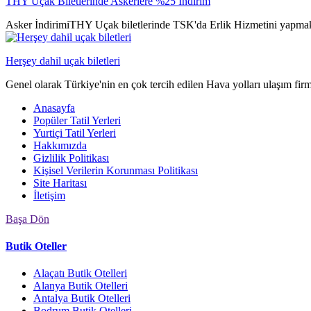
THY Uçak Biletlerinde Askerlere %25 İndirim
Asker İndirimiTHY Uçak biletlerinde TSK'da Erlik Hizmetini yapmak
Herşey dahil uçak biletleri
Genel olarak Türkiye'nin en çok tercih edilen Hava yolları ulaşım fir
Anasayfa
Popüler Tatil Yerleri
Yurtiçi Tatil Yerleri
Hakkımızda
Gizlilik Politikası
Kişisel Verilerin Korunması Politikası
Site Haritası
İletişim
Başa Dön
Butik Oteller
Alaçatı Butik Otelleri
Alanya Butik Otelleri
Antalya Butik Otelleri
Bodrum Butik Otelleri