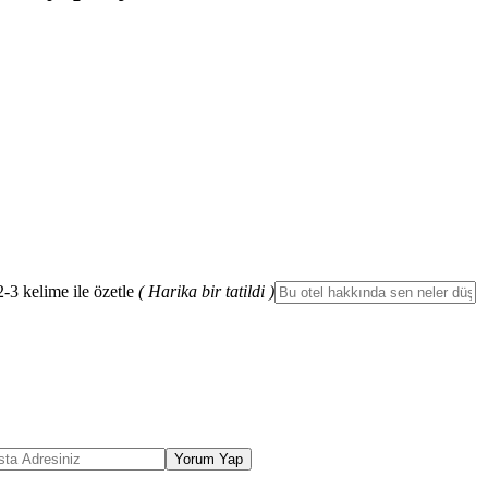
2-3 kelime ile özetle
( Harika bir tatildi )
Yorum Yap