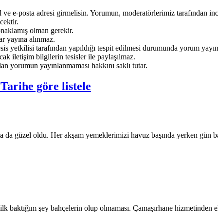
ve e-posta adresi girmelisin. Yorumun, moderatörlerimiz tarafından ince
ektir.
onaklamış olman gerekir.
ar yayına alınmaz.
sis yetkilisi tarafından yapıldığı tespit edilmesi durumunda yorum yayı
ak iletişim bilgilerin tesisler ile paylaşılmaz.
an yorumun yayınlanmaması hakkını saklı tutar.
e
Tarihe göre listele
a da güzel oldu. Her akşam yemeklerimizi havuz başında yerken gün batı
k baktığım şey bahçelerin olup olmaması. Çamaşırhane hizmetinden ek üc