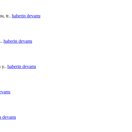
ı, tr..
haberin devamı
..
haberin devamı
n y..
haberin devamı
devamı
n devamı