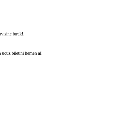
visine bırak!...
n ucuz biletini hemen al!