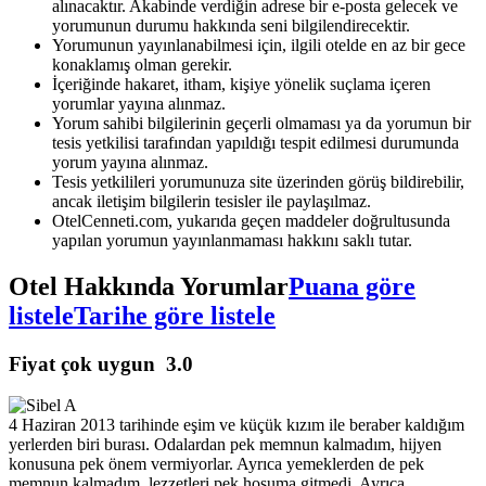
alınacaktır. Akabinde verdiğin adrese bir e-posta gelecek ve
yorumunun durumu hakkında seni bilgilendirecektir.
Yorumunun yayınlanabilmesi için, ilgili otelde en az bir gece
konaklamış olman gerekir.
İçeriğinde hakaret, itham, kişiye yönelik suçlama içeren
yorumlar yayına alınmaz.
Yorum sahibi bilgilerinin geçerli olmaması ya da yorumun bir
tesis yetkilisi tarafından yapıldığı tespit edilmesi durumunda
yorum yayına alınmaz.
Tesis yetkilileri yorumunuza site üzerinden görüş bildirebilir,
ancak iletişim bilgilerin tesisler ile paylaşılmaz.
OtelCenneti.com, yukarıda geçen maddeler doğrultusunda
yapılan yorumun yayınlanmaması hakkını saklı tutar.
Otel Hakkında Yorumlar
Puana göre
listele
Tarihe göre listele
Fiyat çok uygun
3.0
4 Haziran 2013 tarihinde eşim ve küçük kızım ile beraber kaldığım
yerlerden biri burası. Odalardan pek memnun kalmadım, hijyen
konusuna pek önem vermiyorlar. Ayrıca yemeklerden de pek
memnun kalmadım, lezzetleri pek hoşuma gitmedi. Ayrıca