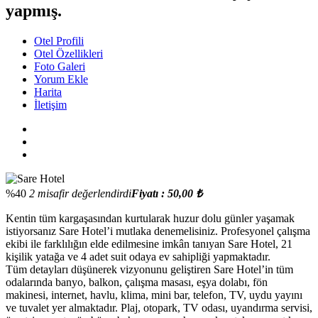
yapmış.
Otel Profili
Otel Özellikleri
Foto Galeri
Yorum Ekle
Harita
İletişim
%40
2 misafir değerlendirdi
Fiyatı : 50,00 ₺
Kentin tüm kargaşasından kurtularak huzur dolu günler yaşamak
istiyorsanız Sare Hotel’i mutlaka denemelisiniz. Profesyonel çalışma
ekibi ile farklılığın elde edilmesine imkân tanıyan Sare Hotel, 21
kişilik yatağa ve 4 adet suit odaya ev sahipliği yapmaktadır.
Tüm detayları düşünerek vizyonunu geliştiren Sare Hotel’in tüm
odalarında banyo, balkon, çalışma masası, eşya dolabı, fön
makinesi, internet, havlu, klima, mini bar, telefon, TV, uydu yayını
ve tuvalet yer almaktadır. Plaj, otopark, TV odası, uyandırma servisi,