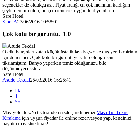
seçenekler de oldukça az . Fiyat aralığı en çok memnun kaldığım
şeylerden biri oldu, bütçem için çok uygundu diyebilirim.
Sare Hotel
Sibel A
27/06/2016 10:58:01
Çok kötü bir görüntü.
1.0
Otelin banyoları zaten küçük üstelik lavabo,wc ve duş yeri birbirinin
içinde resmen. Çok kötü bir görüntüye sahip olduğu için
tiksinmiştim. Banyo yaparken temiz olduğunuzu bile
düşünmeyeceksiniz.
Sare Hotel
Asude Tekdal
25/03/2016 16:25:41
İlk
1
Son
Maviyolculuk.Net sitesinden sizde şimdi hemen
Mavi Tur Tekne
Kiralama
için uygun fiyatlar ile online rezervasyon yap, kendinizi
hayatın mavisine bırak!...
--------------------------------------------------------