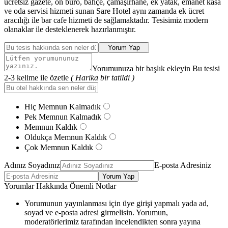
ücretsiz gazete, ön büro, bahçe, çamaşırhane, ek yatak, emanet kasa
ve oda servisi hizmeti sunan Sare Hotel aynı zamanda ek ücret
aracılığı ile bar cafe hizmeti de sağlamaktadır. Tesisimiz modern
olanaklar ile desteklenerek hazırlanmıştır.
Yorum Yap
Yorumunuza bir başlık ekleyin Bu tesisi
2-3 kelime ile özetle
( Harika bir tatildi )
Hiç Memnun Kalmadık
Pek Memnun Kalmadık
Memnun Kaldık
Oldukça Memnun Kaldık
Çok Memnun Kaldık
Adınız Soyadınız
E-posta Adresiniz
Yorum Yap
Yorumlar Hakkında Önemli Notlar
Yorumunun yayınlanması için üye girişi yapmalı yada ad,
soyad ve e-posta adresi girmelisin. Yorumun,
moderatörlerimiz tarafından incelendikten sonra yayına