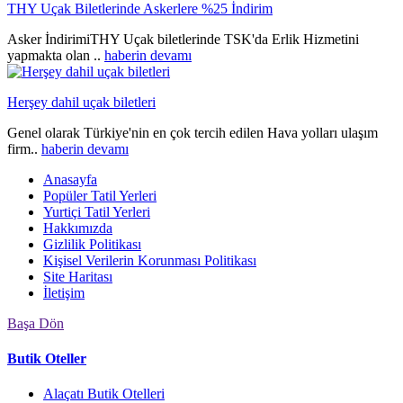
THY Uçak Biletlerinde Askerlere %25 İndirim
Asker İndirimiTHY Uçak biletlerinde TSK'da Erlik Hizmetini
yapmakta olan ..
haberin devamı
Herşey dahil uçak biletleri
Genel olarak Türkiye'nin en çok tercih edilen Hava yolları ulaşım
firm..
haberin devamı
Anasayfa
Popüler Tatil Yerleri
Yurtiçi Tatil Yerleri
Hakkımızda
Gizlilik Politikası
Kişisel Verilerin Korunması Politikası
Site Haritası
İletişim
Başa Dön
Butik Oteller
Alaçatı Butik Otelleri