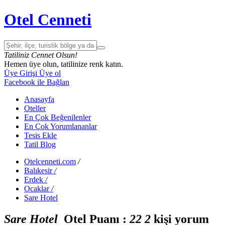
Otel Cenneti
Tatiliniz Cennet Olsun!
Hemen üye olun, tatilinize renk katın.
Üye Girişi
Üye ol
Facebook ile Bağlan
Anasayfa
Oteller
En Çok Beğenilenler
En Çok Yorumlananlar
Tesis Ekle
Tatil Blog
Otelcenneti.com
/
Balıkesir
/
Erdek
/
Ocaklar
/
Sare Hotel
Sare Hotel
Otel Puanı :
2
2
2
kişi yorum