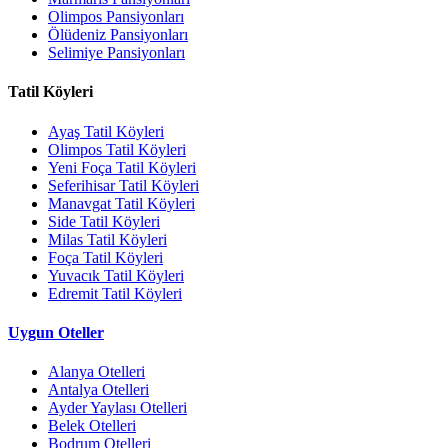
Olimpos Pansiyonları
Ölüdeniz Pansiyonları
Selimiye Pansiyonları
Tatil Köyleri
Ayaş Tatil Köyleri
Olimpos Tatil Köyleri
Yeni Foça Tatil Köyleri
Seferihisar Tatil Köyleri
Manavgat Tatil Köyleri
Side Tatil Köyleri
Milas Tatil Köyleri
Foça Tatil Köyleri
Yuvacık Tatil Köyleri
Edremit Tatil Köyleri
Uygun Oteller
Alanya Otelleri
Antalya Otelleri
Ayder Yaylası Otelleri
Belek Otelleri
Bodrum Otelleri