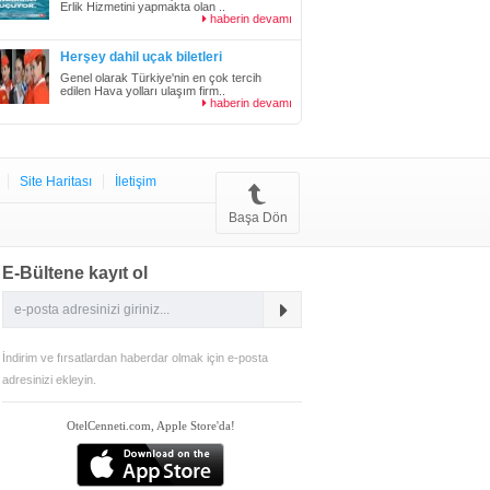
Erlik Hizmetini yapmakta olan ..
haberin devamı
Herşey dahil uçak biletleri
Genel olarak Türkiye'nin en çok tercih
edilen Hava yolları ulaşım firm..
haberin devamı
Site Haritası
İletişim
Başa Dön
E-Bültene kayıt ol
İndirim ve fırsatlardan haberdar olmak için e-posta
adresinizi ekleyin.
OtelCenneti.com, Apple Store'da!