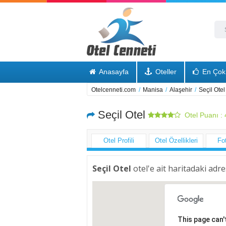
Anasayfa
Oteller
En Çok 
Otelcenneti.com
/
Manisa
/
Alaşehir
/
Seçil Otel
Seçil Otel
Otel Puanı :
Otel Profili
Otel Özellikleri
Fo
Seçil Otel
otel'e ait haritadaki adre
This page can'