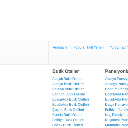
Anasayfa
Popüler Tatil Yerleri
Yurtiçi Tatil 
Butik Oteller
Pansiyonl
Alaçatı Butik Otelleri
Alanya Pansiyo
Alanya Butik Otelleri
Antalya Pansiy
Antalya Butik Otelleri
Bodrum Pansiy
Bodrum Butik Otelleri
BozcaAda Pans
BozcaAda Butik Otelleri
BüyükAda Pans
BüyükAda Butik Otelleri
Datça Pansiyon
Çeşme Butik Otelleri
Fethiye Pansiy
Cunda Butik Otelleri
Kaş Pansiyonla
Fethiye Butik Otelleri
Kuşadasi Pans
Göcek Butik Otelleri
Marmaris Pans