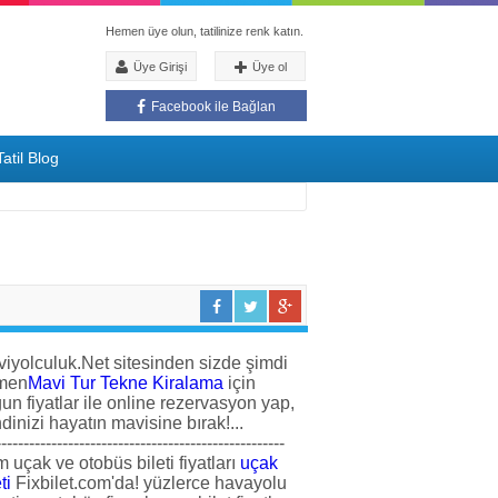
Hemen üye olun, tatilinize renk katın.
Üye Girişi
Üye ol
Facebook ile Bağlan
atil Blog
iyolculuk.Net sitesinden sizde şimdi
men
Mavi Tur Tekne Kiralama
için
un fiyatlar ile online rezervasyon yap,
dinizi hayatın mavisine bırak!...
----------------------------------------------------
 uçak ve otobüs bileti fiyatları
uçak
ti
Fixbilet.com'da! yüzlerce havayolu