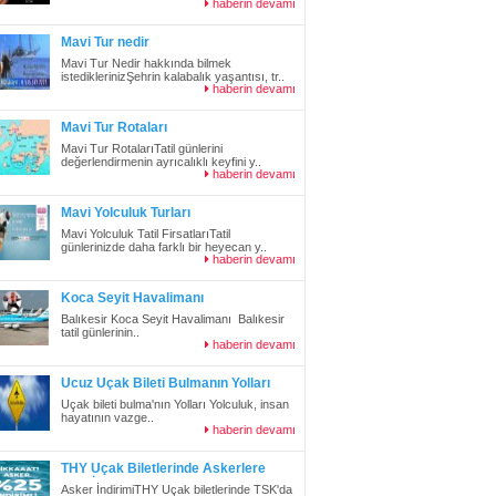
haberin devamı
Mavi Tur nedir
Mavi Tur Nedir hakkında bilmek
istediklerinizŞehrin kalabalık yaşantısı, tr..
haberin devamı
Mavi Tur Rotaları
Mavi Tur RotalarıTatil günlerini
değerlendirmenin ayrıcalıklı keyfini y..
haberin devamı
Mavi Yolculuk Turları
Mavi Yolculuk Tatil FirsatlarıTatil
günlerinizde daha farklı bir heyecan y..
haberin devamı
Koca Seyit Havalimanı
Balıkesir Koca Seyit Havalimanı Balıkesir
tatil günlerinin..
haberin devamı
Ucuz Uçak Bileti Bulmanın Yolları
Uçak bileti bulma'nın Yolları Yolculuk, insan
hayatının vazge..
haberin devamı
THY Uçak Biletlerinde Askerlere
%25 İndirim
Asker İndirimiTHY Uçak biletlerinde TSK'da