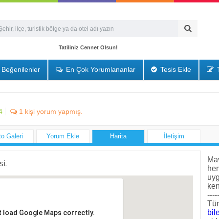
Tatiliniz Cennet Olsun!
Beğenilenler
En Çok Yorumlananlar
Tesis Ekle
T
4
1
kişi yorum yapmış.
to Galeri
Yorum Ekle
Harita
İletişim
Mav
si.
he
uyg
ken
----
Tüm
bile
t load Google Maps correctly.