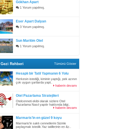
Gökhan Apart
1 Yorum yapılmış.
Eser Apart Dalyan
3 Yorum yapılmış.
Sun Maritim Otel
1 Yorum yapılmış.
Gezi Rehberi
Tümünü Göster
Hesaplı bir Tatil Yapmanın 6 Yolu
Herkesin istediği, kiminin yaptığı, pek azının
çok uygun şartlarda yapt..
haberin devamı
Otel Pazarlama Stratejileri
Otelcenneti ekibi olarak sizlere Otel
Pazarlama Nasıl yapılır hakkında bilgi..
haberin devamı
Marmaris’in en güzel 9 koyu
Marmaris'in saklı cennetlerini Sizinle
paylaşmak istedik.Yaz tatillerinin en &c..