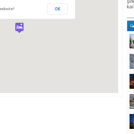
şir
kar
OK
 website?
----