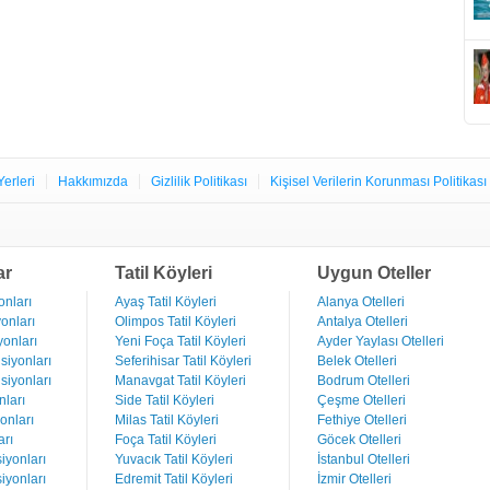
Yerleri
Hakkımızda
Gizlilik Politikası
Kişisel Verilerin Korunması Politikası
ar
Tatil Köyleri
Uygun Oteller
nları
Ayaş Tatil Köyleri
Alanya Otelleri
onları
Olimpos Tatil Köyleri
Antalya Otelleri
onları
Yeni Foça Tatil Köyleri
Ayder Yaylası Otelleri
iyonları
Seferihisar Tatil Köyleri
Belek Otelleri
iyonları
Manavgat Tatil Köyleri
Bodrum Otelleri
ları
Side Tatil Köyleri
Çeşme Otelleri
onları
Milas Tatil Köyleri
Fethiye Otelleri
rı
Foça Tatil Köyleri
Göcek Otelleri
iyonları
Yuvacık Tatil Köyleri
İstanbul Otelleri
iyonları
Edremit Tatil Köyleri
İzmir Otelleri