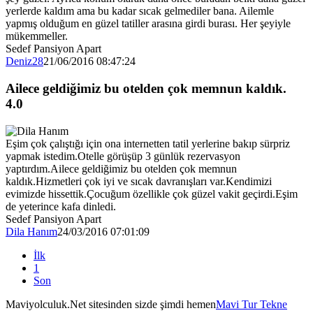
yerlerde kaldım ama bu kadar sıcak gelmediler bana. Ailemle
yapmış olduğum en güzel tatiller arasına girdi burası. Her şeyiyle
mükemmeller.
Sedef Pansiyon Apart
Deniz28
21/06/2016 08:47:24
Ailece geldiğimiz bu otelden çok memnun kaldık.
4.0
Eşim çok çalıştığı için ona internetten tatil yerlerine bakıp sürpriz
yapmak istedim.Otelle görüşüp 3 günlük rezervasyon
yaptırdım.Ailece geldiğimiz bu otelden çok memnun
kaldık.Hizmetleri çok iyi ve sıcak davranışları var.Kendimizi
evimizde hissettik.Çocuğum özellikle çok güzel vakit geçirdi.Eşim
de yeterince kafa dinledi.
Sedef Pansiyon Apart
Dila Hanım
24/03/2016 07:01:09
İlk
1
Son
Maviyolculuk.Net sitesinden sizde şimdi hemen
Mavi Tur Tekne