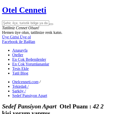
Otel Cenneti
Tatiliniz Cennet Olsun!
Hemen üye olun, tatilinize renk katın.
Üye Girişi
Üye ol
Facebook ile Bağlan
Anasayfa
Oteller
En Çok Beğenilenler
En Çok Yorumlananlar
Tesis Ekle
Tatil Blog
Otelcenneti.com
/
Tekirdağ
/
Şarköy
/
Sedef Pansiyon Apart
Sedef Pansiyon Apart
Otel Puanı :
4
2
2
kişi yorum yapmış.