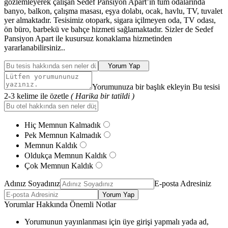
gözlemleyerek çalışan Sedef Pansiyon Apart’ın tüm odalarında
banyo, balkon, çalışma masası, eşya dolabı, ocak, havlu, TV, tuvalet
yer almaktadır. Tesisimiz otopark, sigara içilmeyen oda, TV odası,
ön büro, barbekü ve bahçe hizmeti sağlamaktadır. Sizler de Sedef
Pansiyon Apart ile kusursuz konaklama hizmetinden
yararlanabilirsiniz..
Yorum Yap
Yorumunuza bir başlık ekleyin Bu tesisi
2-3 kelime ile özetle
( Harika bir tatildi )
Hiç Memnun Kalmadık
Pek Memnun Kalmadık
Memnun Kaldık
Oldukça Memnun Kaldık
Çok Memnun Kaldık
Adınız Soyadınız
E-posta Adresiniz
Yorum Yap
Yorumlar Hakkında Önemli Notlar
Yorumunun yayınlanması için üye girişi yapmalı yada ad,