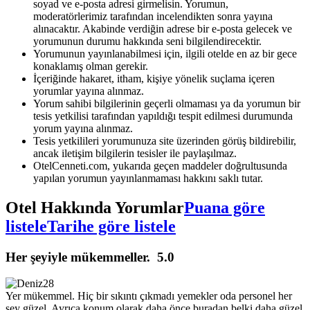
soyad ve e-posta adresi girmelisin. Yorumun,
moderatörlerimiz tarafından incelendikten sonra yayına
alınacaktır. Akabinde verdiğin adrese bir e-posta gelecek ve
yorumunun durumu hakkında seni bilgilendirecektir.
Yorumunun yayınlanabilmesi için, ilgili otelde en az bir gece
konaklamış olman gerekir.
İçeriğinde hakaret, itham, kişiye yönelik suçlama içeren
yorumlar yayına alınmaz.
Yorum sahibi bilgilerinin geçerli olmaması ya da yorumun bir
tesis yetkilisi tarafından yapıldığı tespit edilmesi durumunda
yorum yayına alınmaz.
Tesis yetkilileri yorumunuza site üzerinden görüş bildirebilir,
ancak iletişim bilgilerin tesisler ile paylaşılmaz.
OtelCenneti.com, yukarıda geçen maddeler doğrultusunda
yapılan yorumun yayınlanmaması hakkını saklı tutar.
Otel Hakkında Yorumlar
Puana göre
listele
Tarihe göre listele
Her şeyiyle mükemmeller.
5.0
Yer mükemmel. Hiç bir sıkıntı çıkmadı yemekler oda personel her
şey güzel. Ayrıca konum olarak daha önce buradan belki daha güzel