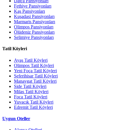
Datça Pansiyonları
Fethiye Pansiyonları
Kaş Pansiyonları
Kuşadasi Pansiyonları
Marmaris Pansiyonları
Olimpos Pansiyonları
Ölüdeniz Pansiyonları
Selimiye Pansiyonları
Tatil Köyleri
Ayaş Tatil Köyleri
Olimpos Tatil Köyleri
Yeni Foça Tatil Köyleri
Seferihisar Tatil Köyleri
Manavgat Tatil Köyleri
Side Tatil Köyleri
Milas Tatil Köyleri
Foça Tatil Köyleri
Yuvacık Tatil Köyleri
Edremit Tatil Köyleri
Uygun Oteller
Alanya Otelleri