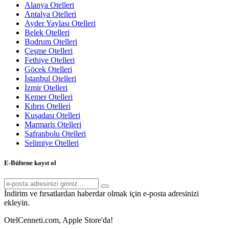
Alanya Otelleri
Antalya Otelleri
Ayder Yaylası Otelleri
Belek Otelleri
Bodrum Otelleri
Çeşme Otelleri
Fethiye Otelleri
Göcek Otelleri
İstanbul Otelleri
İzmir Otelleri
Kemer Otelleri
Kıbrıs Otelleri
Kuşadası Otelleri
Marmaris Otelleri
Safranbolu Otelleri
Selimiye Otelleri
E-Bültene kayıt ol
İndirim ve fırsatlardan haberdar olmak için e-posta adresinizi
ekleyin.
OtelCenneti.com, Apple Store'da!