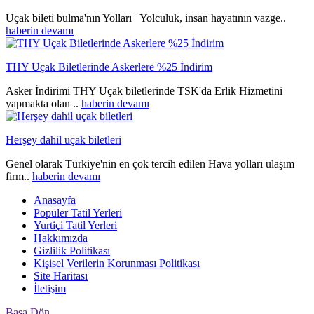
Uçak bileti bulma'nın Yolları Yolculuk, insan hayatının vazge..
haberin devamı
THY Uçak Biletlerinde Askerlere %25 İndirim
Asker İndirimi THY Uçak biletlerinde TSK'da Erlik Hizmetini
yapmakta olan ..
haberin devamı
Herşey dahil uçak biletleri
Genel olarak Türkiye'nin en çok tercih edilen Hava yolları ulaşım
firm..
haberin devamı
Anasayfa
Popüler Tatil Yerleri
Yurtiçi Tatil Yerleri
Hakkımızda
Gizlilik Politikası
Kişisel Verilerin Korunması Politikası
Site Haritası
İletişim
Başa Dön