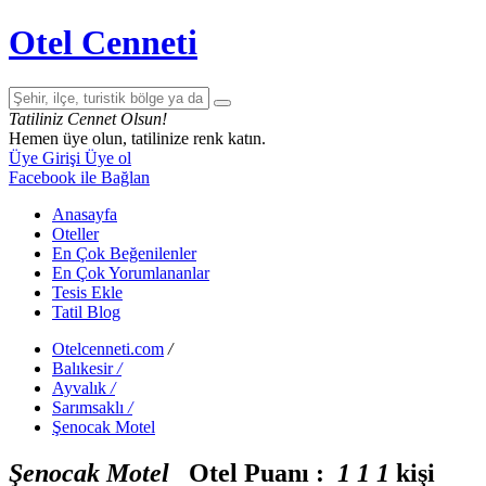
Otel Cenneti
Tatiliniz Cennet Olsun!
Hemen üye olun, tatilinize renk katın.
Üye Girişi
Üye ol
Facebook ile Bağlan
Anasayfa
Oteller
En Çok Beğenilenler
En Çok Yorumlananlar
Tesis Ekle
Tatil Blog
Otelcenneti.com
/
Balıkesir
/
Ayvalık
/
Sarımsaklı
/
Şenocak Motel
Şenocak Motel
Otel Puanı :
1
1
1
kişi