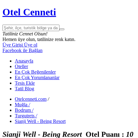
Otel Cenneti
Tatiliniz Cennet Olsun!
Hemen üye olun, tatilinize renk katın.
Üye Girişi
Üye ol
Facebook ile Bağlan
Anasayfa
Oteller
En Çok Beğenilenler
En Çok Yorumlananlar
Tesis Ekle
Tatil Blog
Otelcenneti.com
/
Muğla
/
Bodrum
/
Turgutreis
/
Sianji Well - Being Resort
Sianji Well - Being Resort
Otel Puanı :
1
0