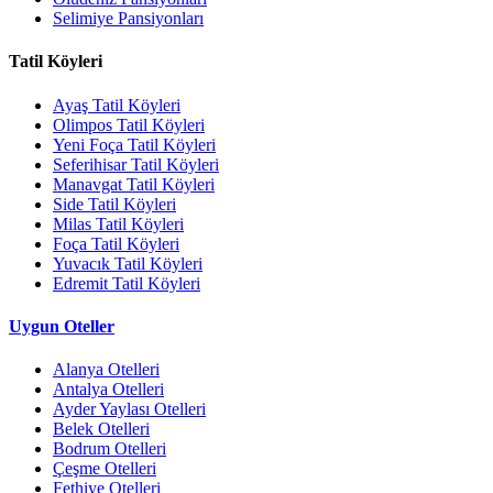
Selimiye Pansiyonları
Tatil Köyleri
Ayaş Tatil Köyleri
Olimpos Tatil Köyleri
Yeni Foça Tatil Köyleri
Seferihisar Tatil Köyleri
Manavgat Tatil Köyleri
Side Tatil Köyleri
Milas Tatil Köyleri
Foça Tatil Köyleri
Yuvacık Tatil Köyleri
Edremit Tatil Köyleri
Uygun Oteller
Alanya Otelleri
Antalya Otelleri
Ayder Yaylası Otelleri
Belek Otelleri
Bodrum Otelleri
Çeşme Otelleri
Fethiye Otelleri