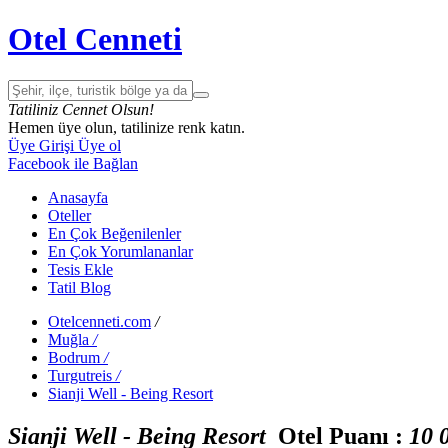
Otel Cenneti
Tatiliniz Cennet Olsun!
Hemen üye olun, tatilinize renk katın.
Üye Girişi
Üye ol
Facebook ile Bağlan
Anasayfa
Oteller
En Çok Beğenilenler
En Çok Yorumlananlar
Tesis Ekle
Tatil Blog
Otelcenneti.com
/
Muğla
/
Bodrum
/
Turgutreis
/
Sianji Well - Being Resort
Sianji Well - Being Resort
Otel Puanı :
1
0