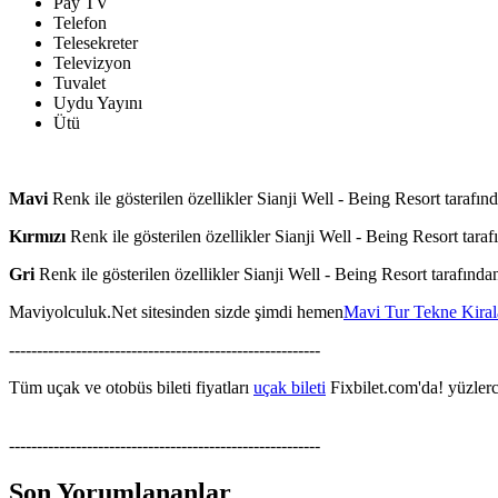
Pay TV
Telefon
Telesekreter
Televizyon
Tuvalet
Uydu Yayını
Ütü
Mavi
Renk ile gösterilen özellikler Sianji Well - Being Resort tarafın
Kırmızı
Renk ile gösterilen özellikler Sianji Well - Being Resort taraf
Gri
Renk ile gösterilen özellikler Sianji Well - Being Resort tarafınd
Maviyolculuk.Net sitesinden sizde şimdi hemen
Mavi Tur Tekne Kira
--------------------------------------------------------
Tüm uçak ve otobüs bileti fiyatları
uçak bileti
Fixbilet.com'da! yüzlerce
--------------------------------------------------------
Son Yorumlananlar