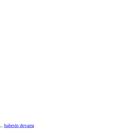
t..
haberin devamı