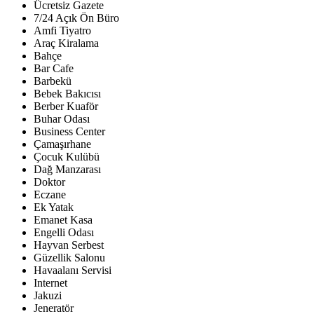
Ücretsiz Gazete
7/24 Açık Ön Büro
Amfi Tiyatro
Araç Kiralama
Bahçe
Bar Cafe
Barbekü
Bebek Bakıcısı
Berber Kuaför
Buhar Odası
Business Center
Çamaşırhane
Çocuk Kulübü
Dağ Manzarası
Doktor
Eczane
Ek Yatak
Emanet Kasa
Engelli Odası
Hayvan Serbest
Güzellik Salonu
Havaalanı Servisi
Internet
Jakuzi
Jeneratör