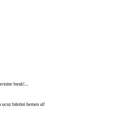
visine bırak!...
n ucuz biletini hemen al!