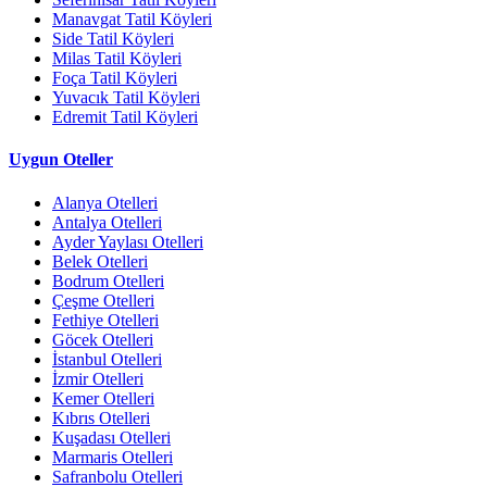
Manavgat Tatil Köyleri
Side Tatil Köyleri
Milas Tatil Köyleri
Foça Tatil Köyleri
Yuvacık Tatil Köyleri
Edremit Tatil Köyleri
Uygun Oteller
Alanya Otelleri
Antalya Otelleri
Ayder Yaylası Otelleri
Belek Otelleri
Bodrum Otelleri
Çeşme Otelleri
Fethiye Otelleri
Göcek Otelleri
İstanbul Otelleri
İzmir Otelleri
Kemer Otelleri
Kıbrıs Otelleri
Kuşadası Otelleri
Marmaris Otelleri
Safranbolu Otelleri