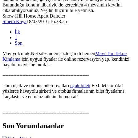
Bulunduğu konum itibariyle de gerçekten 4 mevsimin keyfini
çıkarabiliyorsunuz. Yeşilin huzuru bile yetmişti.
Snow Hill House Apart Daireler
Sinem Kaya
18/03/2016 16:33:25
İlk
1
Son
Maviyolculuk.Net sitesinden sizde şimdi hemen
Mavi Tur Tekne
Kiralama
için uygun fiyatlar ile online rezervasyon yap, kendinizi
hayatın mavisine bırak!...
--------------------------------------------------------
Tüm uçak ve otobüs bileti fiyatları
uçak bileti
Fixbilet.com'da!
yüzlerce havayolu şirketi ve otobüs firmalarının bilet fiyatlarını
karşılaştır ve en ucuz biletini hemen al!
--------------------------------------------------------
Son Yorumlananlar