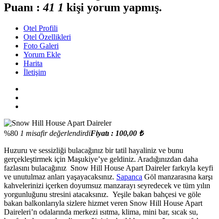
Puanı :
4
1
1
kişi yorum yapmış.
Otel Profili
Otel Özellikleri
Foto Galeri
Yorum Ekle
Harita
İletişim
%80
1 misafir değerlendirdi
Fiyatı : 100,00 ₺
Huzuru ve sessizliği bulacağınız bir tatil hayaliniz ve bunu
gerçekleştirmek için Maşukiye’ye geldiniz. Aradığınızdan daha
fazlasını bulacağınız Snow Hill House Apart Daireler farkıyla keyfi
ve unutulmaz anları yaşayacaksınız.
Sapanca
Göl manzarasına karşı
kahvelerinizi içerken doyumsuz manzarayı seyredecek ve tüm yılın
yorgunluğunu stresini atacaksınız. Yeşile bakan bahçesi ve göle
bakan balkonlarıyla sizlere hizmet veren Snow Hill House Apart
Daireleri’n odalarında merkezi ısıtma, klima, mini bar, sıcak su,