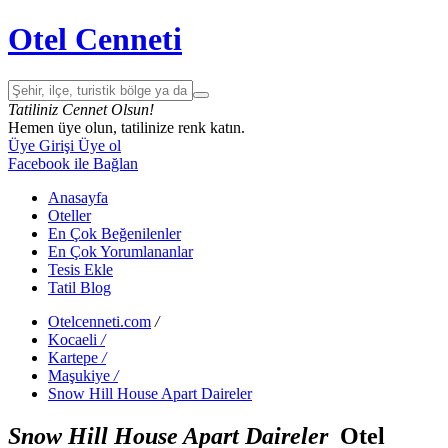
Otel Cenneti
Tatiliniz Cennet Olsun!
Hemen üye olun, tatilinize renk katın.
Üye Girişi
Üye ol
Facebook ile Bağlan
Anasayfa
Oteller
En Çok Beğenilenler
En Çok Yorumlananlar
Tesis Ekle
Tatil Blog
Otelcenneti.com
/
Kocaeli
/
Kartepe
/
Maşukiye
/
Snow Hill House Apart Daireler
Snow Hill House Apart Daireler
Otel