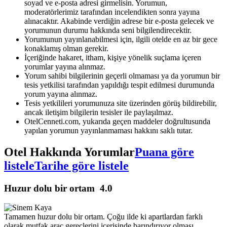
soyad ve e-posta adresi girmelisin. Yorumun,
moderatörlerimiz tarafından incelendikten sonra yayına
alınacaktır. Akabinde verdiğin adrese bir e-posta gelecek ve
yorumunun durumu hakkında seni bilgilendirecektir.
Yorumunun yayınlanabilmesi için, ilgili otelde en az bir gece
konaklamış olman gerekir.
İçeriğinde hakaret, itham, kişiye yönelik suçlama içeren
yorumlar yayına alınmaz.
Yorum sahibi bilgilerinin geçerli olmaması ya da yorumun bir
tesis yetkilisi tarafından yapıldığı tespit edilmesi durumunda
yorum yayına alınmaz.
Tesis yetkilileri yorumunuza site üzerinden görüş bildirebilir,
ancak iletişim bilgilerin tesisler ile paylaşılmaz.
OtelCenneti.com, yukarıda geçen maddeler doğrultusunda
yapılan yorumun yayınlanmaması hakkını saklı tutar.
Otel Hakkında Yorumlar
Puana göre
listele
Tarihe göre listele
Huzur dolu bir ortam
4.0
Tamamen huzur dolu bir ortam. Çoğu ilde ki apartlardan farklı
olarak mutfak araç gereçlerini içerisinde barındırıyor olması.