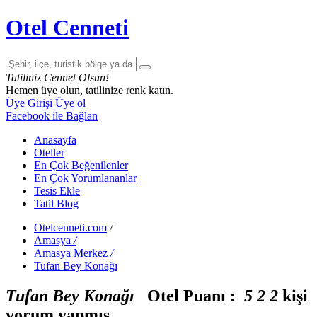
Otel Cenneti
Tatiliniz Cennet Olsun!
Hemen üye olun, tatilinize renk katın.
Üye Girişi
Üye ol
Facebook ile Bağlan
Anasayfa
Oteller
En Çok Beğenilenler
En Çok Yorumlananlar
Tesis Ekle
Tatil Blog
Otelcenneti.com
/
Amasya
/
Amasya Merkez
/
Tufan Bey Konağı
Tufan Bey Konağı
Otel Puanı :
5
2
2
kişi
yorum yapmış.