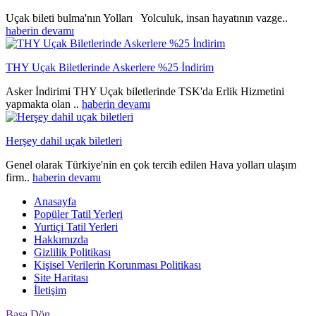
Uçak bileti bulma'nın Yolları Yolculuk, insan hayatının vazge..
haberin devamı
THY Uçak Biletlerinde Askerlere %25 İndirim
Asker İndirimi THY Uçak biletlerinde TSK'da Erlik Hizmetini
yapmakta olan ..
haberin devamı
Herşey dahil uçak biletleri
Genel olarak Türkiye'nin en çok tercih edilen Hava yolları ulaşım
firm..
haberin devamı
Anasayfa
Popüler Tatil Yerleri
Yurtiçi Tatil Yerleri
Hakkımızda
Gizlilik Politikası
Kişisel Verilerin Korunması Politikası
Site Haritası
İletişim
Başa Dön