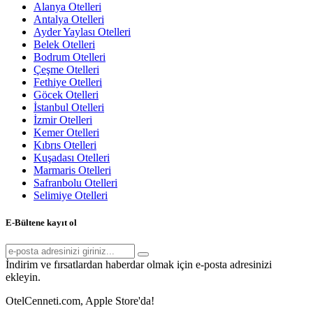
Alanya Otelleri
Antalya Otelleri
Ayder Yaylası Otelleri
Belek Otelleri
Bodrum Otelleri
Çeşme Otelleri
Fethiye Otelleri
Göcek Otelleri
İstanbul Otelleri
İzmir Otelleri
Kemer Otelleri
Kıbrıs Otelleri
Kuşadası Otelleri
Marmaris Otelleri
Safranbolu Otelleri
Selimiye Otelleri
E-Bültene kayıt ol
İndirim ve fırsatlardan haberdar olmak için e-posta adresinizi
ekleyin.
OtelCenneti.com, Apple Store'da!