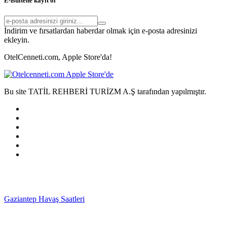
E-Bültene kayıt ol
İndirim ve fırsatlardan haberdar olmak için e-posta adresinizi
ekleyin.
OtelCenneti.com, Apple Store'da!
Bu site TATİL REHBERİ TURİZM A.Ş tarafından yapılmıştır.
Gaziantep Havaş Saatleri
Haartransplantatie Tilburg &
Turkije
Haartransplantatie Heerlen & Turkije
Haartransplantatie
Nijmegen & Turkije
Haartransplantatie Arnhem &
Turkije
Haartransplantatie Amersfoort & Turkije
Haartransplantatie