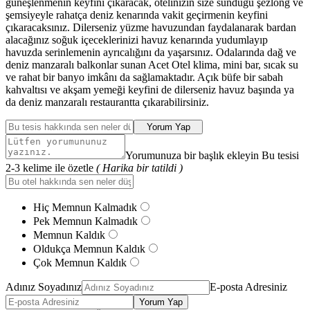
güneşlenmenin keyfini çıkaracak, otelinizin size sunduğu şezlong ve
şemsiyeyle rahatça deniz kenarında vakit geçirmenin keyfini
çıkaracaksınız. Dilerseniz yüzme havuzundan faydalanarak bardan
alacağınız soğuk içeceklerinizi havuz kenarında yudumlayıp
havuzda serinlemenin ayrıcalığını da yaşarsınız. Odalarında dağ ve
deniz manzaralı balkonlar sunan Acet Otel klima, mini bar, sıcak su
ve rahat bir banyo imkânı da sağlamaktadır. Açık büfe bir sabah
kahvaltısı ve akşam yemeği keyfini de dilerseniz havuz başında ya
da deniz manzaralı restaurantta çıkarabilirsiniz.
Yorum Yap
Yorumunuza bir başlık ekleyin Bu tesisi
2-3 kelime ile özetle
( Harika bir tatildi )
Hiç Memnun Kalmadık
Pek Memnun Kalmadık
Memnun Kaldık
Oldukça Memnun Kaldık
Çok Memnun Kaldık
Adınız Soyadınız
E-posta Adresiniz
Yorum Yap