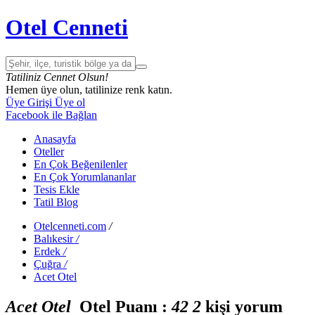
Otel Cenneti
Tatiliniz Cennet Olsun!
Hemen üye olun, tatilinize renk katın.
Üye Girişi
Üye ol
Facebook ile Bağlan
Anasayfa
Oteller
En Çok Beğenilenler
En Çok Yorumlananlar
Tesis Ekle
Tatil Blog
Otelcenneti.com
/
Balıkesir
/
Erdek
/
Çuğra
/
Acet Otel
Acet Otel
Otel Puanı :
4
2
2
kişi yorum