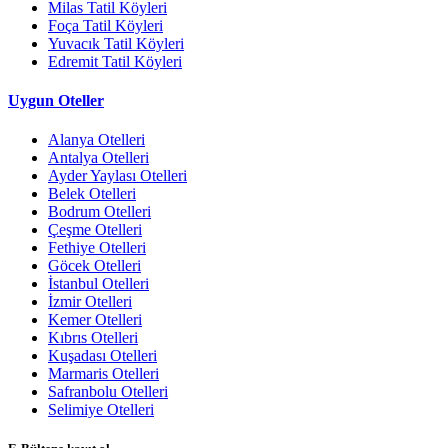
Milas Tatil Köyleri
Foça Tatil Köyleri
Yuvacık Tatil Köyleri
Edremit Tatil Köyleri
Uygun Oteller
Alanya Otelleri
Antalya Otelleri
Ayder Yaylası Otelleri
Belek Otelleri
Bodrum Otelleri
Çeşme Otelleri
Fethiye Otelleri
Göcek Otelleri
İstanbul Otelleri
İzmir Otelleri
Kemer Otelleri
Kıbrıs Otelleri
Kuşadası Otelleri
Marmaris Otelleri
Safranbolu Otelleri
Selimiye Otelleri