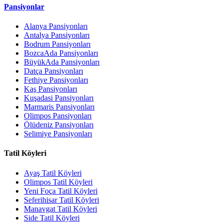
Pansiyonlar
Alanya Pansiyonları
Antalya Pansiyonları
Bodrum Pansiyonları
BozcaAda Pansiyonları
BüyükAda Pansiyonları
Datça Pansiyonları
Fethiye Pansiyonları
Kaş Pansiyonları
Kuşadasi Pansiyonları
Marmaris Pansiyonları
Olimpos Pansiyonları
Ölüdeniz Pansiyonları
Selimiye Pansiyonları
Tatil Köyleri
Ayaş Tatil Köyleri
Olimpos Tatil Köyleri
Yeni Foça Tatil Köyleri
Seferihisar Tatil Köyleri
Manavgat Tatil Köyleri
Side Tatil Köyleri