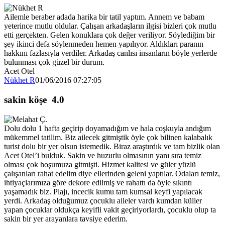
Ailemle beraber adada harika bir tatil yaptım. Annem ve babam
yeterince mutlu oldular. Çalışan arkadaşların ilgisi bizleri çok mutlu
etti gerçekten. Gelen konuklara çok değer veriliyor. Söylediğim bir
şey ikinci defa söylenmeden hemen yapılıyor. Aldıkları paranın
hakkını fazlasıyla verdiler. Arkadaş canlısı insanların böyle yerlerde
bulunması çok güzel bir durum.
Acet Otel
Nükhet R
01/06/2016 07:27:05
sakin köşe
4.0
Dolu dolu 1 hafta geçirip doyamadığım ve hala coşkuyla andığım
mükemmel tatilim. Biz ailecek gitmiştik öyle çok bilinen kalabalık
turist dolu bir yer olsun istemedik. Biraz araştırdık ve tam bizlik olan
Acet Otel’i bulduk. Sakin ve huzurlu olmasının yanı sıra temiz
olması çok hoşumuza gitmişti. Hizmet kalitesi ve güler yüzlü
çalışanları rahat edelim diye ellerinden geleni yaptılar. Odaları temiz,
ihtiyaçlarımıza göre dekore edilmiş ve rahattı da öyle sıkıntı
yaşamadık biz. Plajı, incecik kumu tam kumsal keyfi yapılacak
yerdi. Arkadaş olduğumuz çocuklu aileler vardı kumdan küller
yapan çocuklar oldukça keyifli vakit geçiriyorlardı, çocuklu olup ta
sakin bir yer arayanlara tavsiye ederim.