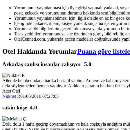
Yorumunun yayınlanması için üye girişi yapmalı yada ad, soyad 
posta gelecek ve yorumunun durumu hakkında seni bilgilendirec
Yorumunun yayınlanabilmesi için, ilgili otelde en az bir gece k
İçeriğinde hakaret, itham, kişiye yönelik suçlama içeren yoruml
Yorum sahibi bilgilerinin geçerli olmaması ya da yorumun bir te
Tesis yetkilileri yorumunuza site üzerinden görüş bildirebilir, anc
OtelCenneti.com, yukarıda geçen maddeler doğrultusunda yapıl
Otel Hakkında Yorumlar
Puana göre listel
Arkadaş canlısı insanlar çalışıyor
5.0
Ailemle beraber adada harika bir tatil yaptım. Annem ve babam yeterinc
defa söylenmeden hemen yapılıyor. Aldıkları paranın hakkını fazlasıyl
Acet Otel
Nükhet R
01/06/2016 07:27:05
sakin köşe
4.0
Dolu dolu 1 hafta geçirip doyamadığım ve hala coşkuyla andığım mükemme
Otel’i bulduk. Sakin ve huzurlu olmasının yanı sıra temiz olması çok ho