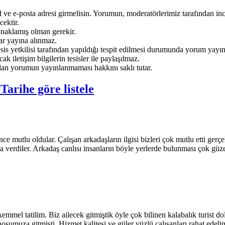
ve e-posta adresi girmelisin. Yorumun, moderatörlerimiz tarafından ince
ektir.
onaklamış olman gerekir.
ar yayına alınmaz.
sis yetkilisi tarafından yapıldığı tespit edilmesi durumunda yorum yayı
ak iletişim bilgilerin tesisler ile paylaşılmaz.
an yorumun yayınlanmaması hakkını saklı tutar.
e
Tarihe göre listele
e mutlu oldular. Çalışan arkadaşların ilgisi bizleri çok mutlu etti gerç
a verdiler. Arkadaş canlısı insanların böyle yerlerde bulunması çok güz
l tatilim. Biz ailecek gitmiştik öyle çok bilinen kalabalık turist dolu
şumuza gitmişti. Hizmet kalitesi ve güler yüzlü çalışanları rahat edelim 