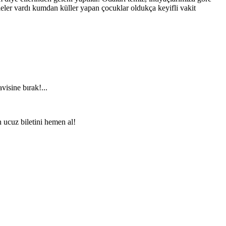
leler vardı kumdan küller yapan çocuklar oldukça keyifli vakit
visine bırak!...
n ucuz biletini hemen al!