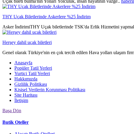
Uçak bileti bulma'nın Yolları Yolculuk, insan hayatının vazge..
haberi
THY Uçak Biletlerinde Askerlere %25 İndirim
Asker İndirimiTHY Uçak biletlerinde TSK'da Erlik Hizmetini yapmak
Herşey dahil uçak biletleri
Genel olarak Türkiye'nin en çok tercih edilen Hava yolları ulaşım fir
Anasayfa
Popüler Tatil Yerleri
Yurtiçi Tatil Yerleri
Hakkımızda
Gizlilik Politikası
Kişisel Verilerin Korunması Politikası
Site Haritası
İletişim
Başa Dön
Butik Oteller
Alaçatı Butik Otelleri