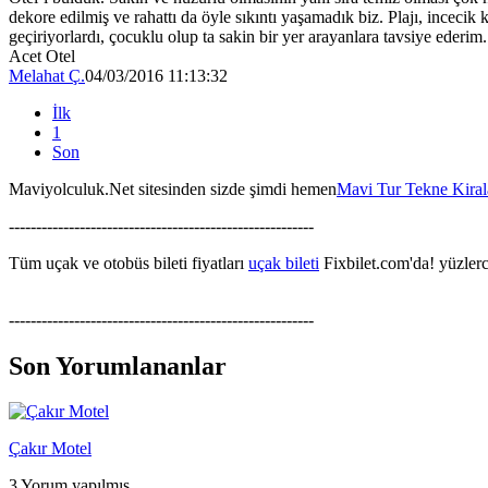
dekore edilmiş ve rahattı da öyle sıkıntı yaşamadık biz. Plajı, incec
geçiriyorlardı, çocuklu olup ta sakin bir yer arayanlara tavsiye ederim.
Acet Otel
Melahat Ç.
04/03/2016 11:13:32
İlk
1
Son
Maviyolculuk.Net sitesinden sizde şimdi hemen
Mavi Tur Tekne Kira
--------------------------------------------------------
Tüm uçak ve otobüs bileti fiyatları
uçak bileti
Fixbilet.com'da! yüzlerce
--------------------------------------------------------
Son Yorumlananlar
Çakır Motel
3 Yorum yapılmış.