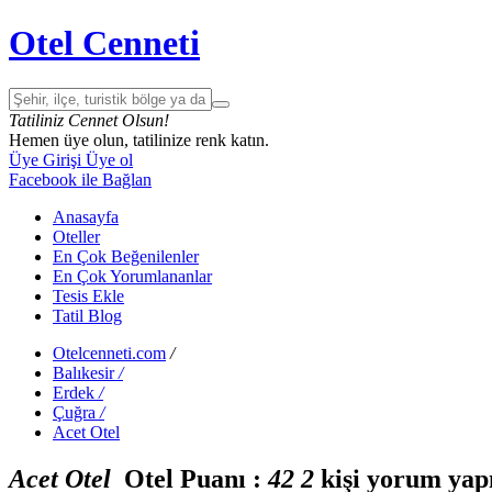
Otel Cenneti
Tatiliniz Cennet Olsun!
Hemen üye olun, tatilinize renk katın.
Üye Girişi
Üye ol
Facebook ile Bağlan
Anasayfa
Oteller
En Çok Beğenilenler
En Çok Yorumlananlar
Tesis Ekle
Tatil Blog
Otelcenneti.com
/
Balıkesir
/
Erdek
/
Çuğra
/
Acet Otel
Acet Otel
Otel Puanı :
4
2
2
kişi yorum yap