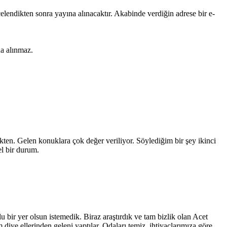
lendikten sonra yayına alınacaktır. Akabinde verdiğin adrese bir e-
na alınmaz.
ekten. Gelen konuklara çok değer veriliyor. Söylediğim bir şey ikinci
el bir durum.
 bir yer olsun istemedik. Biraz araştırdık ve tam bizlik olan Acet
diye ellerinden geleni yaptılar. Odaları temiz, ihtiyaçlarımıza göre