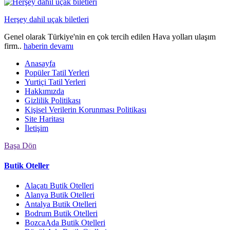
Herşey dahil uçak biletleri
Genel olarak Türkiye'nin en çok tercih edilen Hava yolları ulaşım
firm..
haberin devamı
Anasayfa
Popüler Tatil Yerleri
Yurtiçi Tatil Yerleri
Hakkımızda
Gizlilik Politikası
Kişisel Verilerin Korunması Politikası
Site Haritası
İletişim
Başa Dön
Butik Oteller
Alaçatı Butik Otelleri
Alanya Butik Otelleri
Antalya Butik Otelleri
Bodrum Butik Otelleri
BozcaAda Butik Otelleri