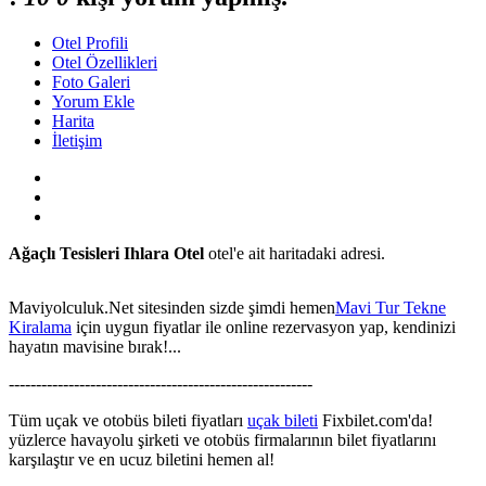
Otel Profili
Otel Özellikleri
Foto Galeri
Yorum Ekle
Harita
İletişim
Ağaçlı Tesisleri Ihlara Otel
otel'e ait haritadaki adresi.
Maviyolculuk.Net sitesinden sizde şimdi hemen
Mavi Tur Tekne
Kiralama
için uygun fiyatlar ile online rezervasyon yap, kendinizi
hayatın mavisine bırak!...
This page can't load Google Maps correctly.
--------------------------------------------------------
OK
Do you own this website?
Tüm uçak ve otobüs bileti fiyatları
uçak bileti
Fixbilet.com'da!
yüzlerce havayolu şirketi ve otobüs firmalarının bilet fiyatlarını
karşılaştır ve en ucuz biletini hemen al!