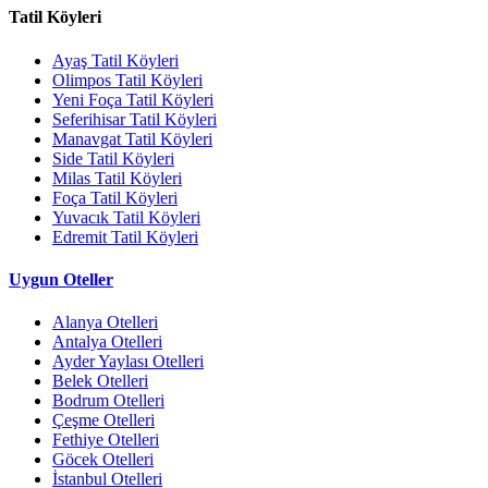
Tatil Köyleri
Ayaş Tatil Köyleri
Olimpos Tatil Köyleri
Yeni Foça Tatil Köyleri
Seferihisar Tatil Köyleri
Manavgat Tatil Köyleri
Side Tatil Köyleri
Milas Tatil Köyleri
Foça Tatil Köyleri
Yuvacık Tatil Köyleri
Edremit Tatil Köyleri
Uygun Oteller
Alanya Otelleri
Antalya Otelleri
Ayder Yaylası Otelleri
Belek Otelleri
Bodrum Otelleri
Çeşme Otelleri
Fethiye Otelleri
Göcek Otelleri
İstanbul Otelleri