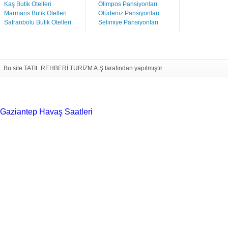
Kaş Butik Otelleri
Olimpos Pansiyonları
Marmaris Butik Otelleri
Ölüdeniz Pansiyonları
Safranbolu Butik Otelleri
Selimiye Pansiyonları
Bu site TATİL REHBERİ TURİZM A.Ş tarafından yapılmıştır.
Gaziantep Havaş Saatleri
Haartransplantatie Tilburg &
Turkije
Haartransplantatie Heerlen & Turkije
Haartransplantatie
Nijmegen & Turkije
Haartransplantatie Arnhem &
Turkije
Haartransplantatie Amersfoort &
Turkije
Haartransplantatie Zoetermeer &
Turkije
Haartransplantatie Zwolle & Turkije
Haartransplantatie
Maastricht & Turkije
Haartransplantatie Emmen &
Turkije
Haartransplantatie Ede & Turkije