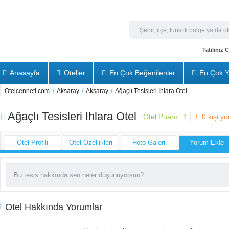
Tatiliniz
Anasayfa
Oteller
En Çok Beğenilenler
En Çok Y
Otelcenneti.com
/
Aksaray
/
Aksaray
/
Ağaçlı Tesisleri Ihlara Otel
Ağaçlı Tesisleri Ihlara Otel
Otel Puanı :
1
0
kişi y
Otel Profili
Otel Özellikleri
Foto Galeri
Yorum Ekle
Otel Hakkında Yorumlar