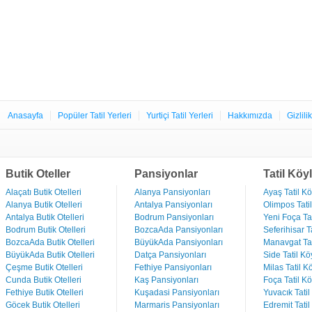
Anasayfa
Popüler Tatil Yerleri
Yurtiçi Tatil Yerleri
Hakkımızda
Gizlili
Butik Oteller
Pansiyonlar
Tatil Köyl
Alaçatı Butik Otelleri
Alanya Pansiyonları
Ayaş Tatil Kö
Alanya Butik Otelleri
Antalya Pansiyonları
Olimpos Tatil
Antalya Butik Otelleri
Bodrum Pansiyonları
Yeni Foça Tat
Bodrum Butik Otelleri
BozcaAda Pansiyonları
Seferihisar Ta
BozcaAda Butik Otelleri
BüyükAda Pansiyonları
Manavgat Tat
BüyükAda Butik Otelleri
Datça Pansiyonları
Side Tatil Kö
Çeşme Butik Otelleri
Fethiye Pansiyonları
Milas Tatil Kö
Cunda Butik Otelleri
Kaş Pansiyonları
Foça Tatil Kö
Fethiye Butik Otelleri
Kuşadasi Pansiyonları
Yuvacık Tatil
Göcek Butik Otelleri
Marmaris Pansiyonları
Edremit Tatil