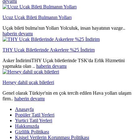
devamı
Ucuz Uçak Bileti Bulmanın Yolları
Uçak bileti bulma'nın Yolları Yolculuk, insan hayatının vazge..
haberin devamı
THY Uçak Biletlerinde Askerlere %25 İndirim
Asker İndirimiTHY Uçak biletlerinde TSK'da Erlik Hizmetini
yapmakta olan ..
haberin devamı
Herşey dahil uçak biletleri
Genel olarak Türkiye'nin en çok tercih edilen Hava yolları ulaşım
firm..
haberin devamı
Anasayfa
Popüler Tatil Yerleri
Yurtiçi Tatil Yerleri
Hakkımızda
Gizlilik Politikası
Kişisel Verilerin Korunması Politikası