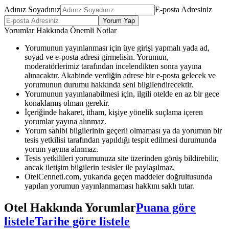
Adınız Soyadınız
E-posta Adresiniz
Yorum Yap
Yorumlar Hakkında Önemli Notlar
Yorumunun yayınlanması için üye girişi yapmalı yada ad,
soyad ve e-posta adresi girmelisin. Yorumun,
moderatörlerimiz tarafından incelendikten sonra yayına
alınacaktır. Akabinde verdiğin adrese bir e-posta gelecek ve
yorumunun durumu hakkında seni bilgilendirecektir.
Yorumunun yayınlanabilmesi için, ilgili otelde en az bir gece
konaklamış olman gerekir.
İçeriğinde hakaret, itham, kişiye yönelik suçlama içeren
yorumlar yayına alınmaz.
Yorum sahibi bilgilerinin geçerli olmaması ya da yorumun bir
tesis yetkilisi tarafından yapıldığı tespit edilmesi durumunda
yorum yayına alınmaz.
Tesis yetkilileri yorumunuza site üzerinden görüş bildirebilir,
ancak iletişim bilgilerin tesisler ile paylaşılmaz.
OtelCenneti.com, yukarıda geçen maddeler doğrultusunda
yapılan yorumun yayınlanmaması hakkını saklı tutar.
Otel Hakkında Yorumlar
Puana göre
listele
Tarihe göre listele