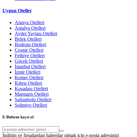
Uygun Oteller
Alanya Otelleri
Antalya Otelleri
Ayder Yaylası Otelleri
Belek Otelleri
Bodrum Otelleri
Çeşme Otelleri
Fethiye Otelleri
Göcek Otelleri
İstanbul Otelleri
İzmir Otelleri
Kemer Otelleri
Kıbrıs Otelleri
Kuşadası Otelleri
Marmaris Otelleri
Safranbolu Otelleri
Selimiye Otelleri
E-Bültene kayıt ol
İndirim ve fırsatlardan haberdar olmak için e-posta adresinizi