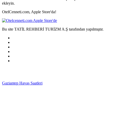
ekleyin.
OtelCenneti.com, Apple Store'da!
Bu site TATİL REHBERİ TURİZM A.Ş tarafından yapılmıştır.
Gaziantep Havaş Saatleri
Haartransplantatie Tilburg &
Turkije
Haartransplantatie Heerlen & Turkije
Haartransplantatie
Nijmegen & Turkije
Haartransplantatie Arnhem &
Turkije
Haartransplantatie Amersfoort & Turkije
Haartransplantatie
Zoetermeer & Turkije
Haartransplantatie Zwolle &
Turkije
Haartransplantatie Maastricht & Turkije
Haartransplantatie
Emmen & Turkije
Haartransplantatie Ede & Turkije