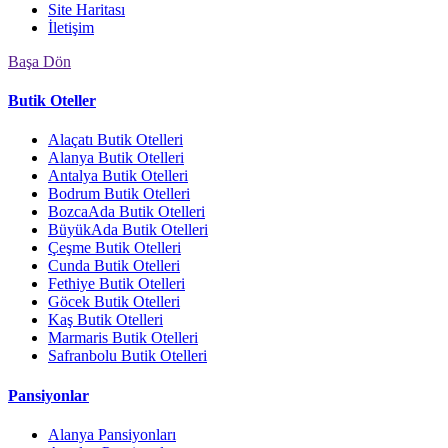
Site Haritası
İletişim
Başa Dön
Butik Oteller
Alaçatı Butik Otelleri
Alanya Butik Otelleri
Antalya Butik Otelleri
Bodrum Butik Otelleri
BozcaAda Butik Otelleri
BüyükAda Butik Otelleri
Çeşme Butik Otelleri
Cunda Butik Otelleri
Fethiye Butik Otelleri
Göcek Butik Otelleri
Kaş Butik Otelleri
Marmaris Butik Otelleri
Safranbolu Butik Otelleri
Pansiyonlar
Alanya Pansiyonları