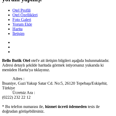
Otel Profili
Otel Özellikleri
Foto Galeri
Yorum Ekle
Harita
İletişim
Bello Butik Otel
otel'e ait iletişim bilgileri aşağıda bulunmaktadır.
Adresi detaylı şekilde haritada görmek istiyorsanız yukarıda ki
menüden Harita'ya tıklayınız.
Adres :
İhsaniye, Gazi Yakup Satar Cd. No:5, 26120 Tepebaşı/Eskişehir,
Türkiye
Ücretsiz Ara :
(0222) 232 22 12
* Bu telefon numarası ile,
hizmet ücreti ödemeden
tesis ile
doğrudan görüşebilirsiniz.