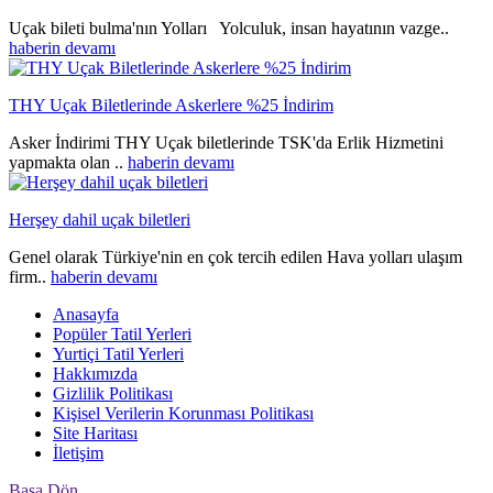
Uçak bileti bulma'nın Yolları Yolculuk, insan hayatının vazge..
haberin devamı
THY Uçak Biletlerinde Askerlere %25 İndirim
Asker İndirimi THY Uçak biletlerinde TSK'da Erlik Hizmetini
yapmakta olan ..
haberin devamı
Herşey dahil uçak biletleri
Genel olarak Türkiye'nin en çok tercih edilen Hava yolları ulaşım
firm..
haberin devamı
Anasayfa
Popüler Tatil Yerleri
Yurtiçi Tatil Yerleri
Hakkımızda
Gizlilik Politikası
Kişisel Verilerin Korunması Politikası
Site Haritası
İletişim
Başa Dön