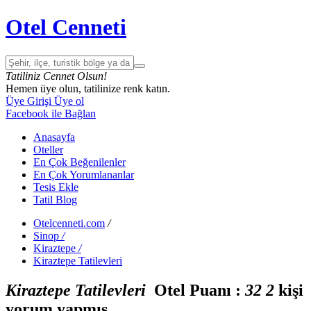
Otel Cenneti
Tatiliniz Cennet Olsun!
Hemen üye olun, tatilinize renk katın.
Üye Girişi
Üye ol
Facebook ile Bağlan
Anasayfa
Oteller
En Çok Beğenilenler
En Çok Yorumlananlar
Tesis Ekle
Tatil Blog
Otelcenneti.com
/
Sinop
/
Kiraztepe
/
Kiraztepe Tatilevleri
Kiraztepe Tatilevleri
Otel Puanı :
3
2
2
kişi
yorum yapmış.