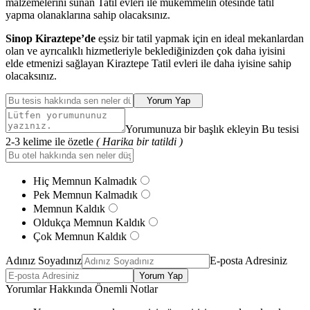
malzemelerini sunan Tatil evleri ile mükemmelin ötesinde tatil
yapma olanaklarına sahip olacaksınız.
Sinop Kiraztepe’de
eşsiz bir tatil yapmak için en ideal mekanlardan
olan ve ayrıcalıklı hizmetleriyle beklediğinizden çok daha iyisini
elde etmenizi sağlayan Kiraztepe Tatil evleri ile daha iyisine sahip
olacaksınız.
Yorum Yap
Yorumunuza bir başlık ekleyin Bu tesisi
2-3 kelime ile özetle
( Harika bir tatildi )
Hiç Memnun Kalmadık
Pek Memnun Kalmadık
Memnun Kaldık
Oldukça Memnun Kaldık
Çok Memnun Kaldık
Adınız Soyadınız
E-posta Adresiniz
Yorum Yap
Yorumlar Hakkında Önemli Notlar