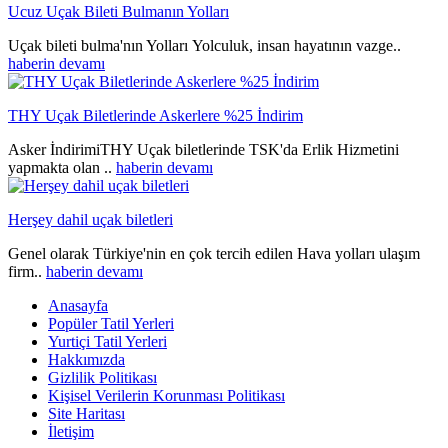
Ucuz Uçak Bileti Bulmanın Yolları
Uçak bileti bulma'nın Yolları Yolculuk, insan hayatının vazge..
haberin devamı
THY Uçak Biletlerinde Askerlere %25 İndirim
Asker İndirimiTHY Uçak biletlerinde TSK'da Erlik Hizmetini
yapmakta olan ..
haberin devamı
Herşey dahil uçak biletleri
Genel olarak Türkiye'nin en çok tercih edilen Hava yolları ulaşım
firm..
haberin devamı
Anasayfa
Popüler Tatil Yerleri
Yurtiçi Tatil Yerleri
Hakkımızda
Gizlilik Politikası
Kişisel Verilerin Korunması Politikası
Site Haritası
İletişim