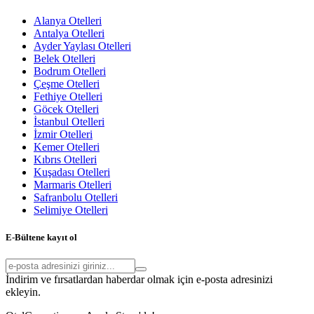
Alanya Otelleri
Antalya Otelleri
Ayder Yaylası Otelleri
Belek Otelleri
Bodrum Otelleri
Çeşme Otelleri
Fethiye Otelleri
Göcek Otelleri
İstanbul Otelleri
İzmir Otelleri
Kemer Otelleri
Kıbrıs Otelleri
Kuşadası Otelleri
Marmaris Otelleri
Safranbolu Otelleri
Selimiye Otelleri
E-Bültene kayıt ol
İndirim ve fırsatlardan haberdar olmak için e-posta adresinizi
ekleyin.