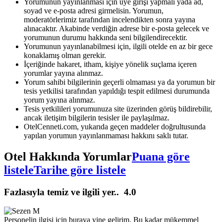
Yorumunun yayınlanması için üye girişi yapmalı yada ad,
soyad ve e-posta adresi girmelisin. Yorumun,
moderatörlerimiz tarafından incelendikten sonra yayına
alınacaktır. Akabinde verdiğin adrese bir e-posta gelecek ve
yorumunun durumu hakkında seni bilgilendirecektir.
Yorumunun yayınlanabilmesi için, ilgili otelde en az bir gece
konaklamış olman gerekir.
İçeriğinde hakaret, itham, kişiye yönelik suçlama içeren
yorumlar yayına alınmaz.
Yorum sahibi bilgilerinin geçerli olmaması ya da yorumun bir
tesis yetkilisi tarafından yapıldığı tespit edilmesi durumunda
yorum yayına alınmaz.
Tesis yetkilileri yorumunuza site üzerinden görüş bildirebilir,
ancak iletişim bilgilerin tesisler ile paylaşılmaz.
OtelCenneti.com, yukarıda geçen maddeler doğrultusunda
yapılan yorumun yayınlanmaması hakkını saklı tutar.
Otel Hakkında Yorumlar
Puana göre
listele
Tarihe göre listele
Fazlasıyla temiz ve ilgili yer..
4.0
Personelin ilgisi için buraya yine gelirim. Bu kadar mükemmel