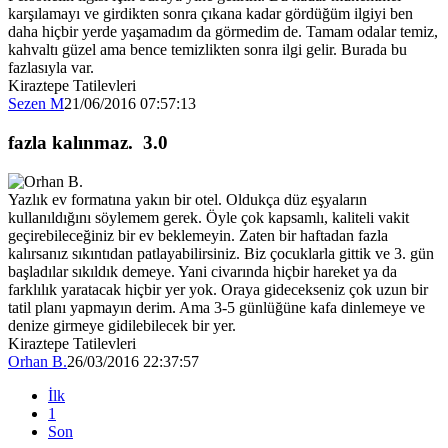
karşılamayı ve girdikten sonra çıkana kadar gördüğüm ilgiyi ben
daha hiçbir yerde yaşamadım da görmedim de. Tamam odalar temiz,
kahvaltı güzel ama bence temizlikten sonra ilgi gelir. Burada bu
fazlasıyla var.
Kiraztepe Tatilevleri
Sezen M
21/06/2016 07:57:13
fazla kalınmaz.
3.0
Yazlık ev formatına yakın bir otel. Oldukça düz eşyaların
kullanıldığını söylemem gerek. Öyle çok kapsamlı, kaliteli vakit
geçirebileceğiniz bir ev beklemeyin. Zaten bir haftadan fazla
kalırsanız sıkıntıdan patlayabilirsiniz. Biz çocuklarla gittik ve 3. gün
başladılar sıkıldık demeye. Yani civarında hiçbir hareket ya da
farklılık yaratacak hiçbir yer yok. Oraya gidecekseniz çok uzun bir
tatil planı yapmayın derim. Ama 3-5 günlüğüne kafa dinlemeye ve
denize girmeye gidilebilecek bir yer.
Kiraztepe Tatilevleri
Orhan B.
26/03/2016 22:37:57
İlk
1
Son