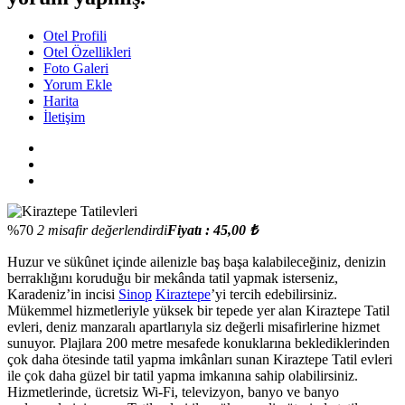
Otel Profili
Otel Özellikleri
Foto Galeri
Yorum Ekle
Harita
İletişim
%70
2 misafir değerlendirdi
Fiyatı : 45,00 ₺
Huzur ve sükûnet içinde ailenizle baş başa kalabileceğiniz, denizin
berraklığını koruduğu bir mekânda tatil yapmak isterseniz,
Karadeniz’in incisi
Sinop
Kiraztepe
’yi tercih edebilirsiniz.
Mükemmel hizmetleriyle yüksek bir tepede yer alan Kiraztepe Tatil
evleri, deniz manzaralı apartlarıyla siz değerli misafirlerine hizmet
sunuyor. Plajlara 200 metre mesafede konuklarına beklediklerinden
çok daha ötesinde tatil yapma imkânları sunan Kiraztepe Tatil evleri
ile çok daha güzel bir tatil yapma imkanına sahip olabilirsiniz.
Hizmetlerinde, ücretsiz Wi-Fi, televizyon, banyo ve banyo