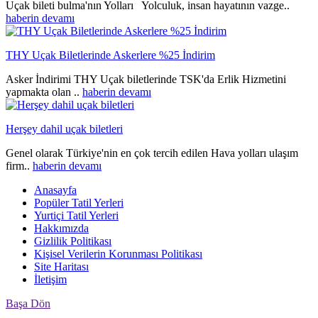
Uçak bileti bulma'nın Yolları Yolculuk, insan hayatının vazge..
haberin devamı
THY Uçak Biletlerinde Askerlere %25 İndirim
Asker İndirimi THY Uçak biletlerinde TSK'da Erlik Hizmetini
yapmakta olan ..
haberin devamı
Herşey dahil uçak biletleri
Genel olarak Türkiye'nin en çok tercih edilen Hava yolları ulaşım
firm..
haberin devamı
Anasayfa
Popüler Tatil Yerleri
Yurtiçi Tatil Yerleri
Hakkımızda
Gizlilik Politikası
Kişisel Verilerin Korunması Politikası
Site Haritası
İletişim
Başa Dön