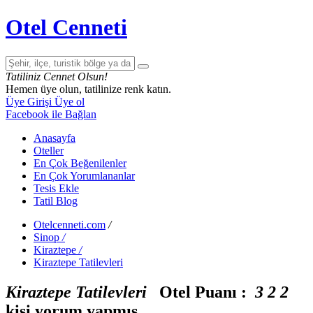
Otel Cenneti
Tatiliniz Cennet Olsun!
Hemen üye olun, tatilinize renk katın.
Üye Girişi
Üye ol
Facebook ile Bağlan
Anasayfa
Oteller
En Çok Beğenilenler
En Çok Yorumlananlar
Tesis Ekle
Tatil Blog
Otelcenneti.com
/
Sinop
/
Kiraztepe
/
Kiraztepe Tatilevleri
Kiraztepe Tatilevleri
Otel Puanı :
3
2
2
kişi yorum yapmış.