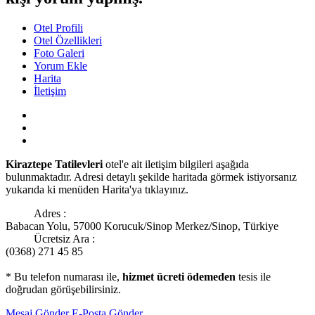
Otel Profili
Otel Özellikleri
Foto Galeri
Yorum Ekle
Harita
İletişim
Kiraztepe Tatilevleri
otel'e ait iletişim bilgileri aşağıda
bulunmaktadır. Adresi detaylı şekilde haritada görmek istiyorsanız
yukarıda ki menüden Harita'ya tıklayınız.
Adres :
Babacan Yolu, 57000 Korucuk/Sinop Merkez/Sinop, Türkiye
Ücretsiz Ara :
(0368) 271 45 85
* Bu telefon numarası ile,
hizmet ücreti ödemeden
tesis ile
doğrudan görüşebilirsiniz.
Mesaj Gönder
E-Posta Gönder