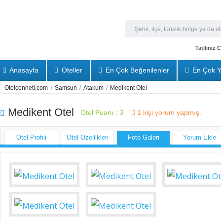
Tatiliniz
Anasayfa
Oteller
En Çok Beğenilenler
En Çok Y
Otelcenneti.com
/
Samsun
/
Atakum
/
Medikent Otel
Medikent Otel
Otel Puanı :
3
1
kişi yorum yapmış.
Otel Profili
Otel Özellikleri
Foto Galeri
Yorum Ekle