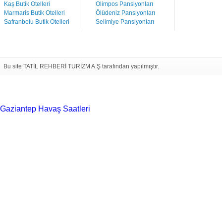
Kaş Butik Otelleri
Olimpos Pansiyonları
Marmaris Butik Otelleri
Ölüdeniz Pansiyonları
Safranbolu Butik Otelleri
Selimiye Pansiyonları
Bu site TATİL REHBERİ TURİZM A.Ş tarafından yapılmıştır.
Gaziantep Havaş Saatleri
Haartransplantatie Tilburg &
Turkije
Haartransplantatie Heerlen & Turkije
Haartransplantatie
Nijmegen & Turkije
Haartransplantatie Arnhem &
Turkije
Haartransplantatie Amersfoort &
Turkije
Haartransplantatie Zoetermeer &
Turkije
Haartransplantatie Zwolle & Turkije
Haartransplantatie
Maastricht & Turkije
Haartransplantatie Emmen &
Turkije
Haartransplantatie Ede & Turkije