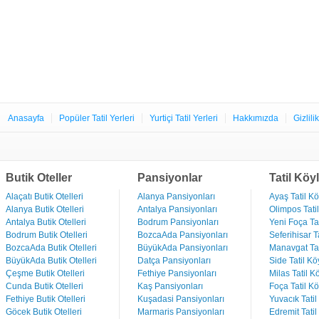
Anasayfa
Popüler Tatil Yerleri
Yurtiçi Tatil Yerleri
Hakkımızda
Gizlili
Butik Oteller
Pansiyonlar
Tatil Köyl
Alaçatı Butik Otelleri
Alanya Pansiyonları
Ayaş Tatil Kö
Alanya Butik Otelleri
Antalya Pansiyonları
Olimpos Tatil
Antalya Butik Otelleri
Bodrum Pansiyonları
Yeni Foça Tat
Bodrum Butik Otelleri
BozcaAda Pansiyonları
Seferihisar Ta
BozcaAda Butik Otelleri
BüyükAda Pansiyonları
Manavgat Tat
BüyükAda Butik Otelleri
Datça Pansiyonları
Side Tatil Kö
Çeşme Butik Otelleri
Fethiye Pansiyonları
Milas Tatil Kö
Cunda Butik Otelleri
Kaş Pansiyonları
Foça Tatil Kö
Fethiye Butik Otelleri
Kuşadasi Pansiyonları
Yuvacık Tatil
Göcek Butik Otelleri
Marmaris Pansiyonları
Edremit Tatil