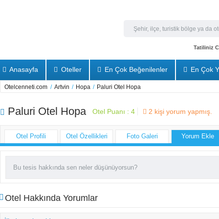
Tatiliniz
Anasayfa
Oteller
En Çok Beğenilenler
En Çok Y
Otelcenneti.com
/
Artvin
/
Hopa
/
Paluri Otel Hopa
Paluri Otel Hopa
Otel Puanı :
4
2
kişi yorum yapmış.
Otel Profili
Otel Özellikleri
Foto Galeri
Yorum Ekle
Otel Hakkında Yorumlar