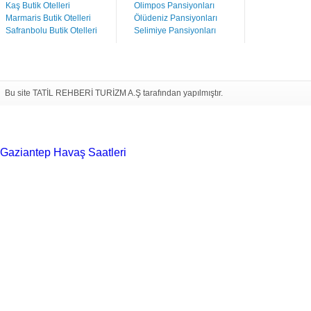
Kaş Butik Otelleri
Olimpos Pansiyonları
Marmaris Butik Otelleri
Ölüdeniz Pansiyonları
Safranbolu Butik Otelleri
Selimiye Pansiyonları
Bu site TATİL REHBERİ TURİZM A.Ş tarafından yapılmıştır.
Gaziantep Havaş Saatleri
Haartransplantatie Tilburg &
Turkije
Haartransplantatie Heerlen & Turkije
Haartransplantatie
Nijmegen & Turkije
Haartransplantatie Arnhem &
Turkije
Haartransplantatie Amersfoort &
Turkije
Haartransplantatie Zoetermeer &
Turkije
Haartransplantatie Zwolle & Turkije
Haartransplantatie
Maastricht & Turkije
Haartransplantatie Emmen &
Turkije
Haartransplantatie Ede & Turkije