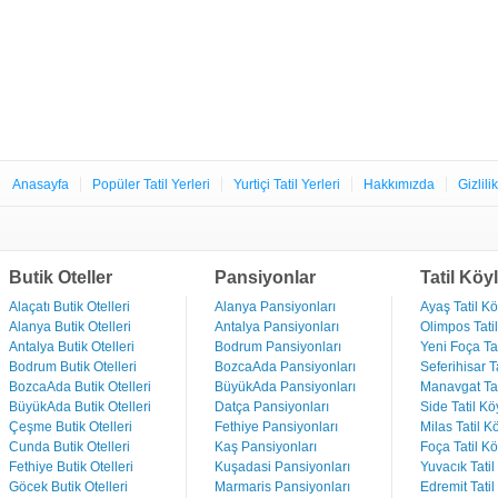
Anasayfa
Popüler Tatil Yerleri
Yurtiçi Tatil Yerleri
Hakkımızda
Gizlili
Butik Oteller
Pansiyonlar
Tatil Köyl
Alaçatı Butik Otelleri
Alanya Pansiyonları
Ayaş Tatil Kö
Alanya Butik Otelleri
Antalya Pansiyonları
Olimpos Tatil
Antalya Butik Otelleri
Bodrum Pansiyonları
Yeni Foça Tat
Bodrum Butik Otelleri
BozcaAda Pansiyonları
Seferihisar Ta
BozcaAda Butik Otelleri
BüyükAda Pansiyonları
Manavgat Tat
BüyükAda Butik Otelleri
Datça Pansiyonları
Side Tatil Kö
Çeşme Butik Otelleri
Fethiye Pansiyonları
Milas Tatil Kö
Cunda Butik Otelleri
Kaş Pansiyonları
Foça Tatil Kö
Fethiye Butik Otelleri
Kuşadasi Pansiyonları
Yuvacık Tatil
Göcek Butik Otelleri
Marmaris Pansiyonları
Edremit Tatil