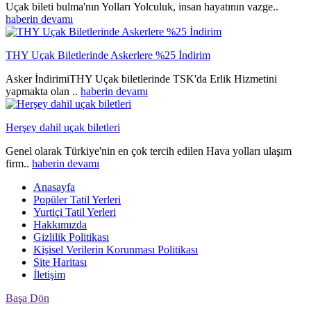
Uçak bileti bulma'nın Yolları Yolculuk, insan hayatının vazge..
haberin devamı
THY Uçak Biletlerinde Askerlere %25 İndirim
Asker İndirimiTHY Uçak biletlerinde TSK'da Erlik Hizmetini
yapmakta olan ..
haberin devamı
Herşey dahil uçak biletleri
Genel olarak Türkiye'nin en çok tercih edilen Hava yolları ulaşım
firm..
haberin devamı
Anasayfa
Popüler Tatil Yerleri
Yurtiçi Tatil Yerleri
Hakkımızda
Gizlilik Politikası
Kişisel Verilerin Korunması Politikası
Site Haritası
İletişim
Başa Dön