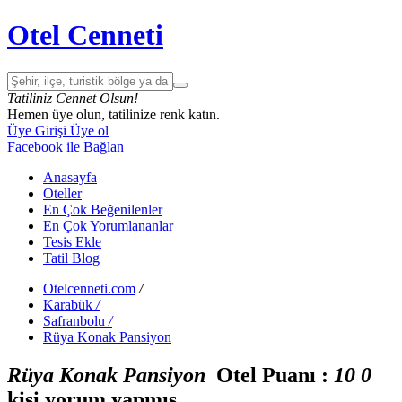
Otel Cenneti
Tatiliniz Cennet Olsun!
Hemen üye olun, tatilinize renk katın.
Üye Girişi
Üye ol
Facebook ile Bağlan
Anasayfa
Oteller
En Çok Beğenilenler
En Çok Yorumlananlar
Tesis Ekle
Tatil Blog
Otelcenneti.com
/
Karabük
/
Safranbolu
/
Rüya Konak Pansiyon
Rüya Konak Pansiyon
Otel Puanı :
1
0
0
kişi yorum yapmış.