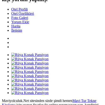
Otel Profili
Otel Özellikleri
Foto Galeri
Yorum Ekle
Harita
İletişim
Maviyolculuk.Net sitesinden sizde şimdi hemen
Mavi Tur Tekne
Kiralama
için uygun fiyatlar ile online rezervasyon yap, kendinizi