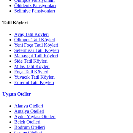
Olimpos Pansiyonları
Ölüdeniz Pansiyonları
Selimiye Pansiyonları
Tatil Köyleri
Ayaş Tatil Köyleri
Olimpos Tatil Köyleri
Yeni Foça Tatil Köyleri
Seferihisar Tatil Köyleri
Manavgat Tatil Köyleri
Side Tatil Köyleri
Milas Tatil Köyleri
Foça Tatil Köyleri
Yuvacık Tatil Köyleri
Edremit Tatil Köyleri
Uygun Oteller
Alanya Otelleri
Antalya Otelleri
Ayder Yaylası Otelleri
Belek Otelleri
Bodrum Otelleri
Çeşme Otelleri