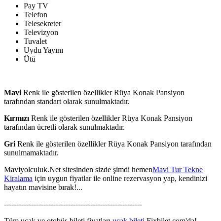
Pay TV
Telefon
Telesekreter
Televizyon
Tuvalet
Uydu Yayını
Ütü
Mavi
Renk ile gösterilen özellikler Rüya Konak Pansiyon
tarafından standart olarak sunulmaktadır.
Kırmızı
Renk ile gösterilen özellikler Rüya Konak Pansiyon
tarafından ücretli olarak sunulmaktadır.
Gri
Renk ile gösterilen özellikler Rüya Konak Pansiyon tarafından
sunulmamaktadır.
Maviyolculuk.Net sitesinden sizde şimdi hemen
Mavi Tur Tekne
Kiralama
için uygun fiyatlar ile online rezervasyon yap, kendinizi
hayatın mavisine bırak!...
--------------------------------------------------------
Tüm uçak ve otobüs bileti fiyatları
uçak bileti
Fixbilet.com'da!