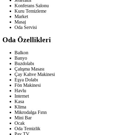
Jeneratör
Konferans Salonu
Kuru Temizleme
Market
Masaj
Oda Servisi
Oda Özellikleri
Balkon
Banyo
Buzdolabı
Çalışma Masası
Çay Kahve Makinesi
Eşya Dolabı
Fön Makinesi
Havlu
Internet
Kasa
Klima
Mikrodalga Fırın
Mini Bar
Ocak
Oda Temizlik
Pay TV