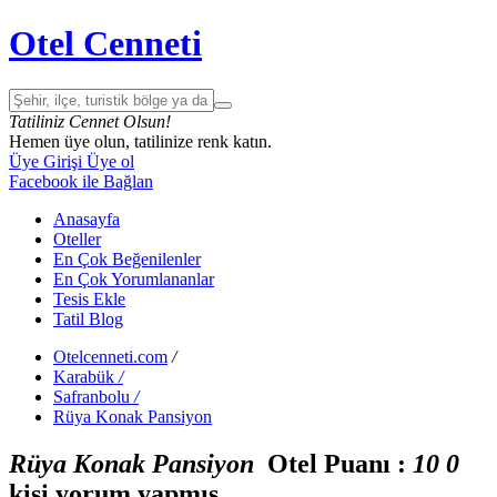
Otel Cenneti
Tatiliniz Cennet Olsun!
Hemen üye olun, tatilinize renk katın.
Üye Girişi
Üye ol
Facebook ile Bağlan
Anasayfa
Oteller
En Çok Beğenilenler
En Çok Yorumlananlar
Tesis Ekle
Tatil Blog
Otelcenneti.com
/
Karabük
/
Safranbolu
/
Rüya Konak Pansiyon
Rüya Konak Pansiyon
Otel Puanı :
1
0
0
kişi yorum yapmış.