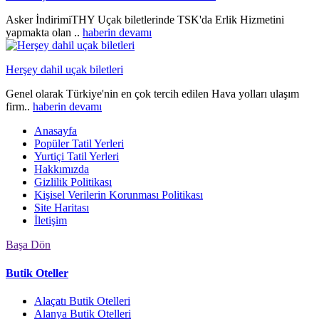
Asker İndirimiTHY Uçak biletlerinde TSK'da Erlik Hizmetini
yapmakta olan ..
haberin devamı
Herşey dahil uçak biletleri
Genel olarak Türkiye'nin en çok tercih edilen Hava yolları ulaşım
firm..
haberin devamı
Anasayfa
Popüler Tatil Yerleri
Yurtiçi Tatil Yerleri
Hakkımızda
Gizlilik Politikası
Kişisel Verilerin Korunması Politikası
Site Haritası
İletişim
Başa Dön
Butik Oteller
Alaçatı Butik Otelleri
Alanya Butik Otelleri