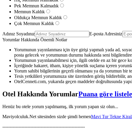
Pek Memnun Kalmadık
Memnun Kaldık
Oldukça Memnun Kaldık
Çok Memnun Kaldık
Adınız Soyadınız
E-posta Adresiniz
Yorumlar Hakkında Önemli Notlar
Yorumunun yayınlanması için üye girişi yapmalı yada ad, soyad 
posta gelecek ve yorumunun durumu hakkında seni bilgilendirec
Yorumunun yayınlanabilmesi için, ilgili otelde en az bir gece k
İçeriğinde hakaret, itham, kişiye yönelik suçlama içeren yoruml
Yorum sahibi bilgilerinin geçerli olmaması ya da yorumun bir te
Tesis yetkilileri yorumunuza site üzerinden görüş bildirebilir, anc
OtelCenneti.com, yukarıda geçen maddeler doğrultusunda yapıl
Otel Hakkında Yorumlar
Puana göre listel
Henüz bu otele yorum yapılmamış, ilk yorum yapan siz olun...
Maviyolculuk.Net sitesinden sizde şimdi hemen
Mavi Tur Tekne Kira
--------------------------------------------------------