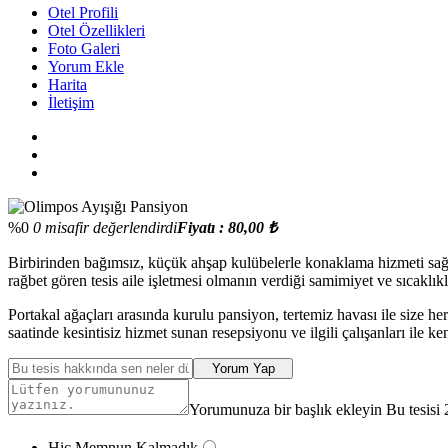
Otel Profili
Otel Özellikleri
Foto Galeri
Yorum Ekle
Harita
İletişim
%0
0 misafir değerlendirdi
Fiyatı : 80,00 ₺
Birbirinden bağımsız, küçük ahşap kulübelerle konaklama hizmeti sa
rağbet gören tesis aile işletmesi olmanın verdiği samimiyet ve sıcaklı
Portakal ağaçları arasında kurulu pansiyon, tertemiz havası ile size h
saatinde kesintisiz hizmet sunan resepsiyonu ve ilgili çalışanları ile ke
Yorum Yap
Yorumunuza bir başlık ekleyin Bu tesisi 
Hiç Memnun Kalmadık