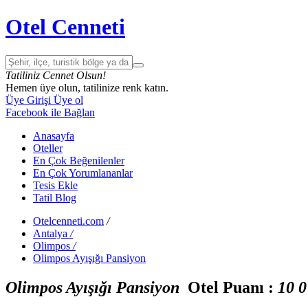
Otel Cenneti
Tatiliniz Cennet Olsun!
Hemen üye olun, tatilinize renk katın.
Üye Girişi
Üye ol
Facebook ile Bağlan
Anasayfa
Oteller
En Çok Beğenilenler
En Çok Yorumlananlar
Tesis Ekle
Tatil Blog
Otelcenneti.com
/
Antalya
/
Olimpos
/
Olimpos Ayışığı Pansiyon
Olimpos Ayışığı Pansiyon
Otel Puanı :
1
0
0