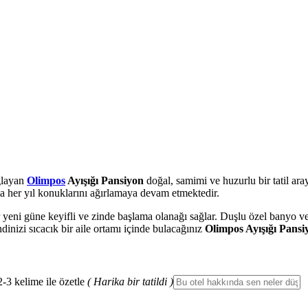
ğlayan
Olimpos
Ayışığı Pansiyon
doğal, samimi ve huzurlu bir tatil aray
kla her yıl konuklarını ağırlamaya devam etmektedir.
er yeni güne keyifli ve zinde başlama olanağı sağlar. Duşlu özel banyo 
ndinizi sıcacık bir aile ortamı içinde bulacağınız
Olimpos Ayışığı Pansi
2-3 kelime ile özetle
( Harika bir tatildi )