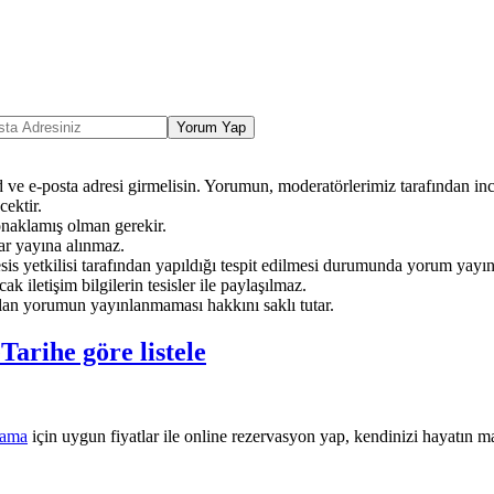
Yorum Yap
ve e-posta adresi girmelisin. Yorumun, moderatörlerimiz tarafından ince
ektir.
onaklamış olman gerekir.
ar yayına alınmaz.
sis yetkilisi tarafından yapıldığı tespit edilmesi durumunda yorum yayı
ak iletişim bilgilerin tesisler ile paylaşılmaz.
an yorumun yayınlanmaması hakkını saklı tutar.
e
Tarihe göre listele
lama
için uygun fiyatlar ile online rezervasyon yap, kendinizi hayatın ma