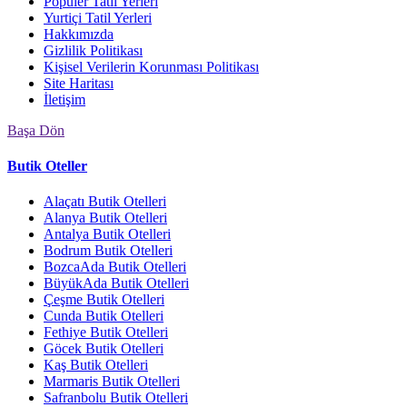
Popüler Tatil Yerleri
Yurtiçi Tatil Yerleri
Hakkımızda
Gizlilik Politikası
Kişisel Verilerin Korunması Politikası
Site Haritası
İletişim
Başa Dön
Butik Oteller
Alaçatı Butik Otelleri
Alanya Butik Otelleri
Antalya Butik Otelleri
Bodrum Butik Otelleri
BozcaAda Butik Otelleri
BüyükAda Butik Otelleri
Çeşme Butik Otelleri
Cunda Butik Otelleri
Fethiye Butik Otelleri
Göcek Butik Otelleri
Kaş Butik Otelleri
Marmaris Butik Otelleri
Safranbolu Butik Otelleri