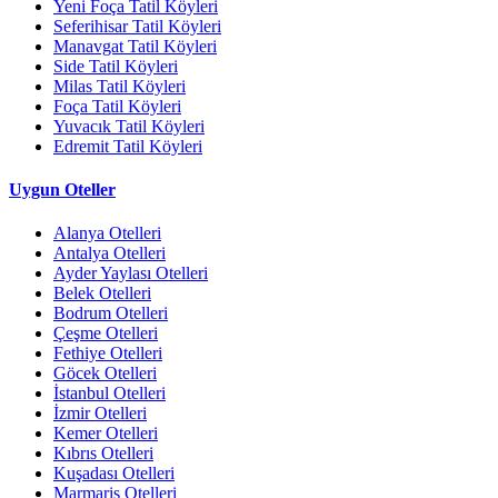
Yeni Foça Tatil Köyleri
Seferihisar Tatil Köyleri
Manavgat Tatil Köyleri
Side Tatil Köyleri
Milas Tatil Köyleri
Foça Tatil Köyleri
Yuvacık Tatil Köyleri
Edremit Tatil Köyleri
Uygun Oteller
Alanya Otelleri
Antalya Otelleri
Ayder Yaylası Otelleri
Belek Otelleri
Bodrum Otelleri
Çeşme Otelleri
Fethiye Otelleri
Göcek Otelleri
İstanbul Otelleri
İzmir Otelleri
Kemer Otelleri
Kıbrıs Otelleri
Kuşadası Otelleri
Marmaris Otelleri