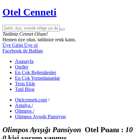
Otel Cenneti
Tatiliniz Cennet Olsun!
Hemen üye olun, tatilinize renk katın.
Üye Girişi
Üye ol
Facebook ile Bağlan
Anasayfa
Oteller
En Çok Beğenilenler
En Çok Yorumlananlar
Tesis Ekle
Tatil Blog
Otelcenneti.com
/
Antalya
/
Olimpos
/
Olimpos Ayışığı Pansiyon
Olimpos Ayışığı Pansiyon
Otel Puanı :
1
0
0
kişi yorum yapmış.