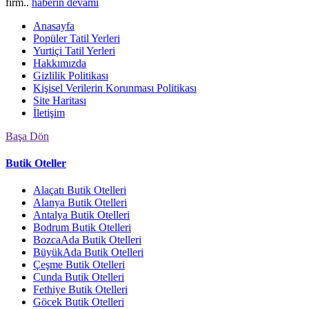
firm..
haberin devamı
Anasayfa
Popüler Tatil Yerleri
Yurtiçi Tatil Yerleri
Hakkımızda
Gizlilik Politikası
Kişisel Verilerin Korunması Politikası
Site Haritası
İletişim
Başa Dön
Butik Oteller
Alaçatı Butik Otelleri
Alanya Butik Otelleri
Antalya Butik Otelleri
Bodrum Butik Otelleri
BozcaAda Butik Otelleri
BüyükAda Butik Otelleri
Çeşme Butik Otelleri
Cunda Butik Otelleri
Fethiye Butik Otelleri
Göcek Butik Otelleri