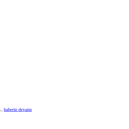
t..
haberin devamı