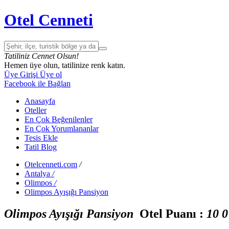
Otel Cenneti
Tatiliniz Cennet Olsun!
Hemen üye olun, tatilinize renk katın.
Üye Girişi
Üye ol
Facebook ile Bağlan
Anasayfa
Oteller
En Çok Beğenilenler
En Çok Yorumlananlar
Tesis Ekle
Tatil Blog
Otelcenneti.com
/
Antalya
/
Olimpos
/
Olimpos Ayışığı Pansiyon
Olimpos Ayışığı Pansiyon
Otel Puanı :
1
0
0