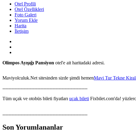
Otel Profili
Otel Özellikleri
Foto Galeri
Yorum Ekle
Harita
İletişim
Olimpos Ayışığı Pansiyon
otel'e ait haritadaki adresi.
Maviyolculuk.Net sitesinden sizde şimdi hemen
Mavi Tur Tekne Kira
--------------------------------------------------------
Tüm uçak ve otobüs bileti fiyatları
uçak bileti
Fixbilet.com'da! yüzlerce
--------------------------------------------------------
Son Yorumlananlar