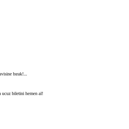
visine bırak!...
n ucuz biletini hemen al!