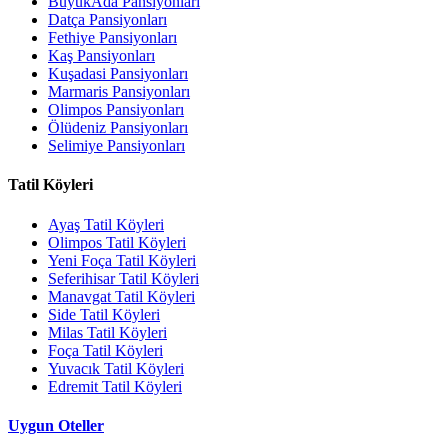
BüyükAda Pansiyonları
Datça Pansiyonları
Fethiye Pansiyonları
Kaş Pansiyonları
Kuşadasi Pansiyonları
Marmaris Pansiyonları
Olimpos Pansiyonları
Ölüdeniz Pansiyonları
Selimiye Pansiyonları
Tatil Köyleri
Ayaş Tatil Köyleri
Olimpos Tatil Köyleri
Yeni Foça Tatil Köyleri
Seferihisar Tatil Köyleri
Manavgat Tatil Köyleri
Side Tatil Köyleri
Milas Tatil Köyleri
Foça Tatil Köyleri
Yuvacık Tatil Köyleri
Edremit Tatil Köyleri
Uygun Oteller