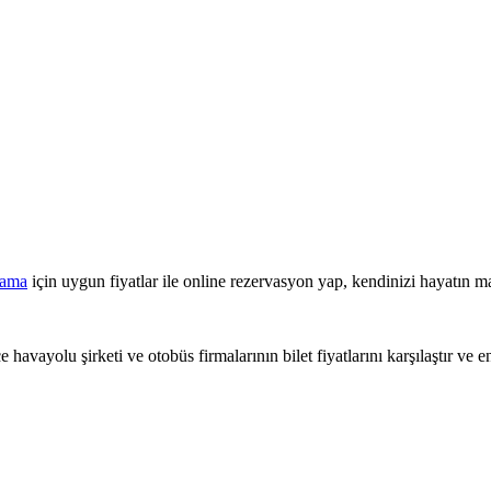
lama
için uygun fiyatlar ile online rezervasyon yap, kendinizi hayatın ma
This page can't load Google Maps correctly.
 havayolu şirketi ve otobüs firmalarının bilet fiyatlarını karşılaştır ve e
OK
Do you own this website?