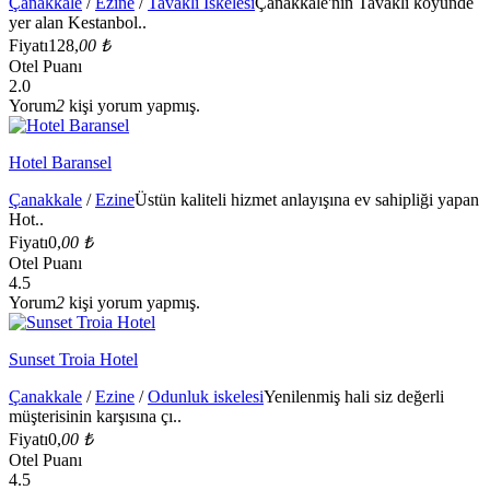
Çanakkale
/
Ezine
/
Tavaklı İskelesi
Çanakkale'nin Tavaklı köyünde
yer alan Kestanbol..
Fiyatı
128,
00 ₺
Otel Puanı
2.0
Yorum
2
kişi yorum yapmış.
Hotel Baransel
Çanakkale
/
Ezine
Üstün kaliteli hizmet anlayışına ev sahipliği yapan
Hot..
Fiyatı
0,
00 ₺
Otel Puanı
4.5
Yorum
2
kişi yorum yapmış.
Sunset Troia Hotel
Çanakkale
/
Ezine
/
Odunluk iskelesi
Yenilenmiş hali siz değerli
müşterisinin karşısına çı..
Fiyatı
0,
00 ₺
Otel Puanı
4.5