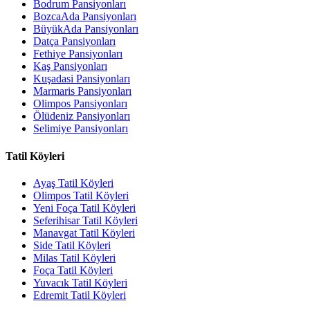
Bodrum Pansiyonları
BozcaAda Pansiyonları
BüyükAda Pansiyonları
Datça Pansiyonları
Fethiye Pansiyonları
Kaş Pansiyonları
Kuşadasi Pansiyonları
Marmaris Pansiyonları
Olimpos Pansiyonları
Ölüdeniz Pansiyonları
Selimiye Pansiyonları
Tatil Köyleri
Ayaş Tatil Köyleri
Olimpos Tatil Köyleri
Yeni Foça Tatil Köyleri
Seferihisar Tatil Köyleri
Manavgat Tatil Köyleri
Side Tatil Köyleri
Milas Tatil Köyleri
Foça Tatil Köyleri
Yuvacık Tatil Köyleri
Edremit Tatil Köyleri