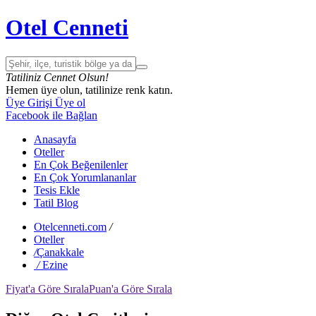
Otel Cenneti
Tatiliniz Cennet Olsun!
Hemen üye olun, tatilinize renk katın.
Üye Girişi
Üye ol
Facebook ile Bağlan
Anasayfa
Oteller
En Çok Beğenilenler
En Çok Yorumlananlar
Tesis Ekle
Tatil Blog
Otelcenneti.com
/
Oteller
/
Çanakkale
/
Ezine
Fiyat'a Göre Sırala
Puan'a Göre Sırala