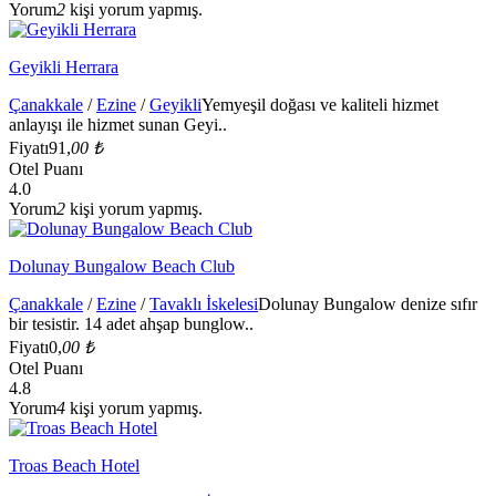
Yorum
2
kişi yorum yapmış.
Geyikli Herrara
Çanakkale
/
Ezine
/
Geyikli
Yemyeşil doğası ve kaliteli hizmet
anlayışı ile hizmet sunan Geyi..
Fiyatı
91,
00 ₺
Otel Puanı
4.0
Yorum
2
kişi yorum yapmış.
Dolunay Bungalow Beach Club
Çanakkale
/
Ezine
/
Tavaklı İskelesi
Dolunay Bungalow denize sıfır
bir tesistir. 14 adet ahşap bunglow..
Fiyatı
0,
00 ₺
Otel Puanı
4.8
Yorum
4
kişi yorum yapmış.
Troas Beach Hotel