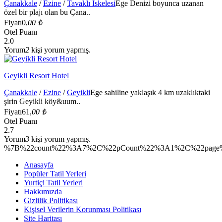
Çanakkale
/
Ezine
/
Tavaklı İskelesi
Ege Denizi boyunca uzanan
özel bir plajı olan bu Çana..
Fiyatı
0,
00 ₺
Otel Puanı
2.0
Yorum
2
kişi yorum yapmış.
Geyikli Resort Hotel
Çanakkale
/
Ezine
/
Geyikli
Ege sahiline yaklaşık 4 km uzaklıktaki
şirin Geyikli köy&uum..
Fiyatı
61,
00 ₺
Otel Puanı
2.7
Yorum
3
kişi yorum yapmış.
%7B%22count%22%3A7%2C%22pCount%22%3A1%2C%22page%2
Anasayfa
Popüler Tatil Yerleri
Yurtiçi Tatil Yerleri
Hakkımızda
Gizlilik Politikası
Kişisel Verilerin Korunması Politikası
Site Haritası