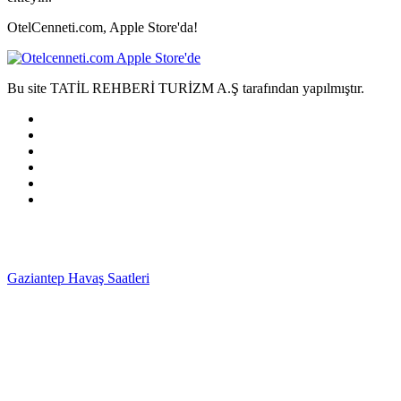
OtelCenneti.com, Apple Store'da!
Bu site TATİL REHBERİ TURİZM A.Ş tarafından yapılmıştır.
Gaziantep Havaş Saatleri
Haartransplantatie Tilburg &
Turkije
Haartransplantatie Heerlen & Turkije
Haartransplantatie
Nijmegen & Turkije
Haartransplantatie Arnhem &
Turkije
Haartransplantatie Amersfoort & Turkije
Haartransplantatie
Zoetermeer & Turkije
Haartransplantatie Zwolle &
Turkije
Haartransplantatie Maastricht & Turkije
Haartransplantatie
Emmen & Turkije
Haartransplantatie Ede & Turkije