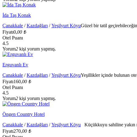
İda Taş Konak
Çanakkale
/
Kazdağları
/
Yeşilyurt Köyu
Güzel bir tatil geçirebileceği
Fiyatı
0,
00 ₺
Otel Puanı
4.5
Yorum
2
kişi yorum yapmış.
Erguvanlı Ev
Çanakkale
/
Kazdağları
/
Yeşilyurt Köyu
Yeşillikler içinde bulunan ote
Fiyatı
160,
00 ₺
Otel Puanı
4.5
Yorum
2
kişi yorum yapmış.
Öngen Country Hotel
Çanakkale
/
Kazdağları
/
Yeşilyurt Köyu
Küçükkuyu sahiline yakın m
Fiyatı
270,
00 ₺
Otel Puanı