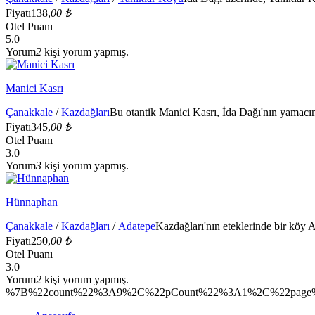
Fiyatı
138,
00 ₺
Otel Puanı
5.0
Yorum
2
kişi yorum yapmış.
Manici Kasrı
Çanakkale
/
Kazdağları
Bu otantik Manici Kasrı, İda Dağı'nın yamacın
Fiyatı
345,
00 ₺
Otel Puanı
3.0
Yorum
3
kişi yorum yapmış.
Hünnaphan
Çanakkale
/
Kazdağları
/
Adatepe
Kazdağları'nın eteklerinde bir köy A
Fiyatı
250,
00 ₺
Otel Puanı
3.0
Yorum
2
kişi yorum yapmış.
%7B%22count%22%3A9%2C%22pCount%22%3A1%2C%22page%2