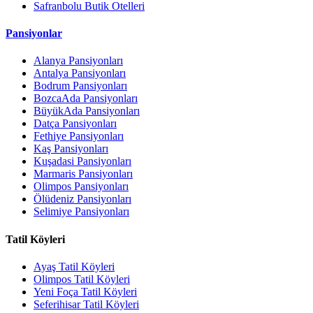
Safranbolu Butik Otelleri
Pansiyonlar
Alanya Pansiyonları
Antalya Pansiyonları
Bodrum Pansiyonları
BozcaAda Pansiyonları
BüyükAda Pansiyonları
Datça Pansiyonları
Fethiye Pansiyonları
Kaş Pansiyonları
Kuşadasi Pansiyonları
Marmaris Pansiyonları
Olimpos Pansiyonları
Ölüdeniz Pansiyonları
Selimiye Pansiyonları
Tatil Köyleri
Ayaş Tatil Köyleri
Olimpos Tatil Köyleri
Yeni Foça Tatil Köyleri
Seferihisar Tatil Köyleri