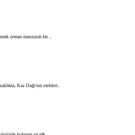
amik orman manzaralı bir ..
aklıkta, Kaz Dağı'nın etekleri..
Köyü'nde bulunan ve g&..