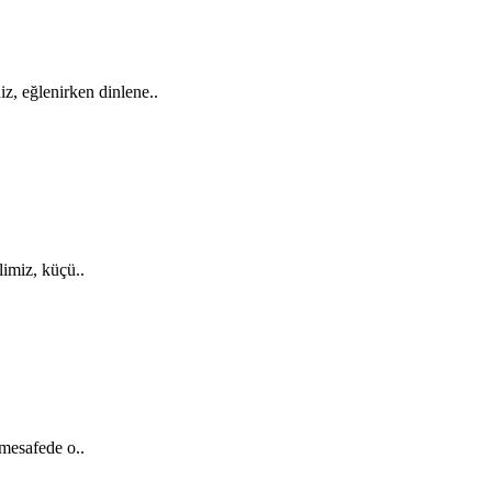
niz, eğlenirken dinlene..
limiz, küçü..
esafede o..