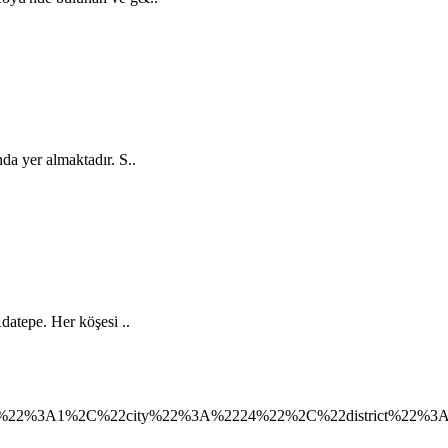
da yer almaktadır. S..
datepe. Her köşesi ..
2%3A1%2C%22city%22%3A%2224%22%2C%22district%22%3A