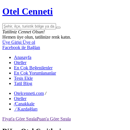
Otel Cenneti
Tatiliniz Cennet Olsun!
Hemen üye olun, tatilinize renk katın.
Üye Girişi
Üye ol
Facebook ile Bağlan
Anasayfa
Oteller
En Çok Beğenilenler
En Çok Yorumlananlar
Tesis Ekle
Tatil Blog
Otelcenneti.com
/
Oteller
/
Çanakkale
/
Kazdağları
Fiyat'a Göre Sırala
Puan'a Göre Sırala