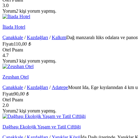
3.0
Yorum
2
kişi yorum yapmış.
İliada Hotel
Çanakkale
/
Kazdağları
/
Kalkım
Dağ manzaralı lüks odalara ve panor
Fiyatı
110,
00 ₺
Otel Puanı
4.7
Yorum
3
kişi yorum yapmış.
Zeushan Otel
Çanakkale
/
Kazdağları
/
Adatepe
Mount Ida, Ege kıyılarından 4 km uz
Fiyatı
90,
00 ₺
Otel Puanı
2.0
Yorum
2
kişi yorum yapmış.
Dağbaşı Ekolojik Yaşam ve Tatil Çiftliği
Çanakkale
/
Kazdağları
/
Yanıklar Köyü
İda Dağı üzerinde, Yanıklar 