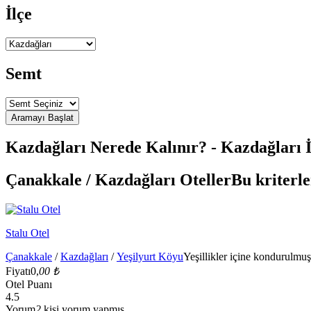
İlçe
Semt
Kazdağları Nerede Kalınır? - Kazdağları İç
Çanakkale / Kazdağları Oteller
Bu kriterle
Stalu Otel
Çanakkale
/
Kazdağları
/
Yeşilyurt Köyu
Yeşillikler içine kondurulmuş
Fiyatı
0,
00 ₺
Otel Puanı
4.5
Yorum
2
kişi yorum yapmış.