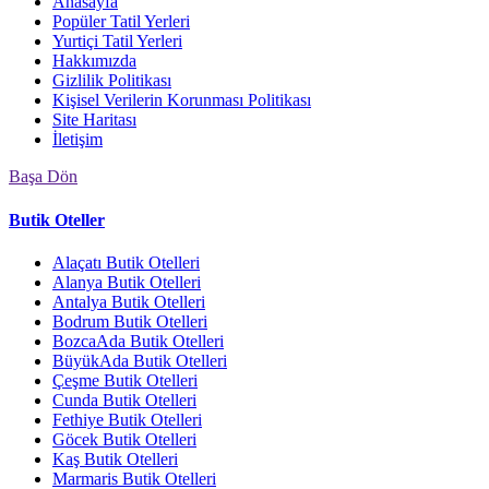
Anasayfa
Popüler Tatil Yerleri
Yurtiçi Tatil Yerleri
Hakkımızda
Gizlilik Politikası
Kişisel Verilerin Korunması Politikası
Site Haritası
İletişim
Başa Dön
Butik Oteller
Alaçatı Butik Otelleri
Alanya Butik Otelleri
Antalya Butik Otelleri
Bodrum Butik Otelleri
BozcaAda Butik Otelleri
BüyükAda Butik Otelleri
Çeşme Butik Otelleri
Cunda Butik Otelleri
Fethiye Butik Otelleri
Göcek Butik Otelleri
Kaş Butik Otelleri
Marmaris Butik Otelleri