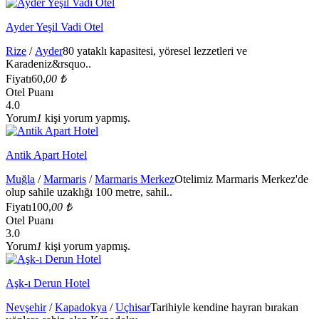
Ayder Yeşil Vadi Otel
Rize
/
Ayder
80 yataklı kapasitesi, yöresel lezzetleri ve
Karadeniz&rsquo..
Fiyatı
60,
00 ₺
Otel Puanı
4.0
Yorum
1
kişi yorum yapmış.
Antik Apart Hotel
Muğla
/
Marmaris
/
Marmaris Merkez
Otelimiz Marmaris Merkez'de
olup sahile uzaklığı 100 metre, sahil..
Fiyatı
100,
00 ₺
Otel Puanı
3.0
Yorum
1
kişi yorum yapmış.
Aşk-ı Derun Hotel
Nevşehir
/
Kapadokya
/
Uçhisar
Tarihiyle kendine hayran bırakan