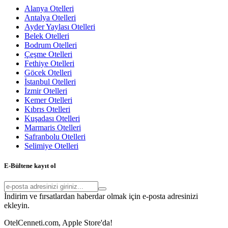
Alanya Otelleri
Antalya Otelleri
Ayder Yaylası Otelleri
Belek Otelleri
Bodrum Otelleri
Çeşme Otelleri
Fethiye Otelleri
Göcek Otelleri
İstanbul Otelleri
İzmir Otelleri
Kemer Otelleri
Kıbrıs Otelleri
Kuşadası Otelleri
Marmaris Otelleri
Safranbolu Otelleri
Selimiye Otelleri
E-Bültene kayıt ol
İndirim ve fırsatlardan haberdar olmak için e-posta adresinizi
ekleyin.
OtelCenneti.com, Apple Store'da!