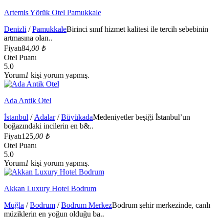
Artemis Yörük Otel Pamukkale
Denizli
/
Pamukkale
Birinci sınıf hizmet kalitesi ile tercih sebebinin
artmasına olan..
Fiyatı
84,
00 ₺
Otel Puanı
5.0
Yorum
1
kişi yorum yapmış.
Ada Antik Otel
İstanbul
/
Adalar
/
Büyükada
Medeniyetler beşiği İstanbul’un
boğazındaki incilerin en b&..
Fiyatı
125,
00 ₺
Otel Puanı
5.0
Yorum
1
kişi yorum yapmış.
Akkan Luxury Hotel Bodrum
Muğla
/
Bodrum
/
Bodrum Merkez
Bodrum şehir merkezinde, canlı
müziklerin en yoğun olduğu ba..