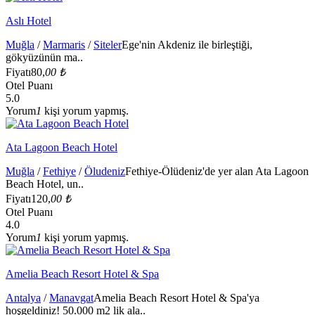
Aslı Hotel
Muğla
/
Marmaris
/
Siteler
Ege'nin Akdeniz ile birleştiği,
gökyüzünün ma..
Fiyatı
80,
00 ₺
Otel Puanı
5.0
Yorum
1
kişi yorum yapmış.
Ata Lagoon Beach Hotel
Muğla
/
Fethiye
/
Öludeniz
Fethiye-Ölüdeniz'de yer alan Ata Lagoon
Beach Hotel, un..
Fiyatı
120,
00 ₺
Otel Puanı
4.0
Yorum
1
kişi yorum yapmış.
Amelia Beach Resort Hotel & Spa
Antalya
/
Manavgat
Amelia Beach Resort Hotel & Spa'ya
hoşgeldiniz! 50.000 m2 lik ala..