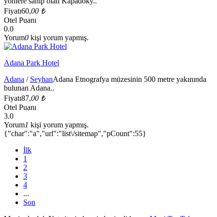
yönlere sahip olan Kapadoky..
Fiyatı
60,
00 ₺
Otel Puanı
0.0
Yorum
0
kişi yorum yapmış.
Adana Park Hotel
Adana
/
Seyhan
Adana Etnografya müzesinin 500 metre yakınında
bulunan Adana..
Fiyatı
87,
00 ₺
Otel Puanı
3.0
Yorum
1
kişi yorum yapmış.
{"char":"a","url":"list\/sitemap","pCount":55}
İlk
1
2
3
4
...
Son