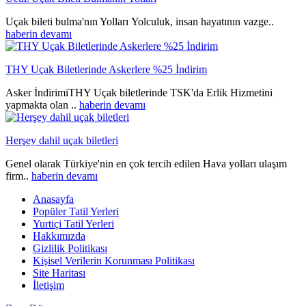
Uçak bileti bulma'nın Yolları Yolculuk, insan hayatının vazge..
haberin devamı
THY Uçak Biletlerinde Askerlere %25 İndirim
Asker İndirimiTHY Uçak biletlerinde TSK'da Erlik Hizmetini
yapmakta olan ..
haberin devamı
Herşey dahil uçak biletleri
Genel olarak Türkiye'nin en çok tercih edilen Hava yolları ulaşım
firm..
haberin devamı
Anasayfa
Popüler Tatil Yerleri
Yurtiçi Tatil Yerleri
Hakkımızda
Gizlilik Politikası
Kişisel Verilerin Korunması Politikası
Site Haritası
İletişim