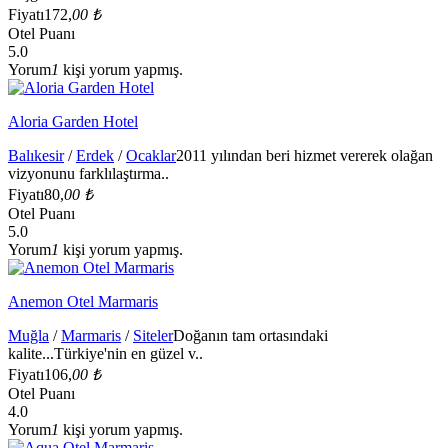
Fiyatı
172,
00 ₺
Otel Puanı
5.0
Yorum
1
kişi yorum yapmış.
Aloria Garden Hotel
Balıkesir
/
Erdek
/
Ocaklar
2011 yılından beri hizmet vererek olağan
vizyonunu farklılaştırma..
Fiyatı
80,
00 ₺
Otel Puanı
5.0
Yorum
1
kişi yorum yapmış.
Anemon Otel Marmaris
Muğla
/
Marmaris
/
Siteler
Doğanın tam ortasındaki
kalite...Türkiye'nin en güzel v..
Fiyatı
106,
00 ₺
Otel Puanı
4.0
Yorum
1
kişi yorum yapmış.