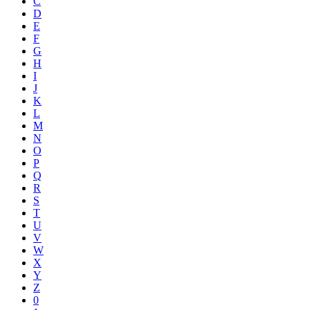
C
D
E
F
G
H
I
J
K
L
M
N
O
P
Q
R
S
T
U
V
W
X
Y
Z
0