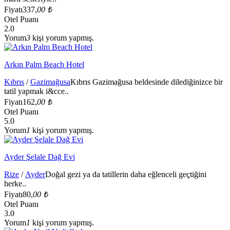
Fiyatı
337,
00 ₺
Otel Puanı
2.0
Yorum
3
kişi yorum yapmış.
Arkın Palm Beach Hotel
Kıbrıs
/
Gazimağusa
Kıbrıs Gazimağusa beldesinde dilediğinizce bir
tatil yapmak i&cce..
Fiyatı
162,
00 ₺
Otel Puanı
5.0
Yorum
1
kişi yorum yapmış.
Ayder Şelale Dağ Evi
Rize
/
Ayder
Doğal gezi ya da tatillerin daha eğlenceli geçtiğini
herke..
Fiyatı
80,
00 ₺
Otel Puanı
3.0
Yorum
1
kişi yorum yapmış.