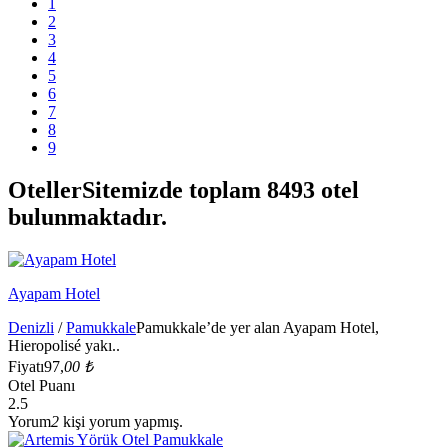
1
2
3
4
5
6
7
8
9
Oteller
Sitemizde toplam 8493 otel
bulunmaktadır.
Ayapam Hotel
Denizli
/
Pamukkale
Pamukkale’de yer alan Ayapam Hotel,
Hieropolisé yakı..
Fiyatı
97,
00 ₺
Otel Puanı
2.5
Yorum
2
kişi yorum yapmış.