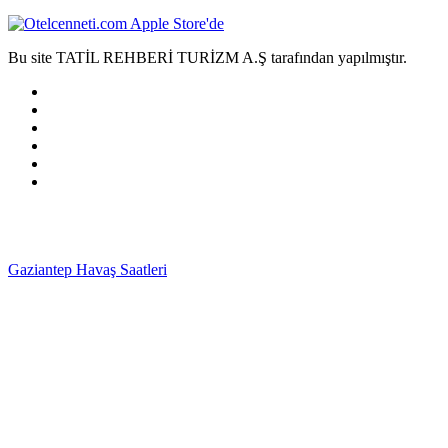
Bu site TATİL REHBERİ TURİZM A.Ş tarafından yapılmıştır.
Gaziantep Havaş Saatleri
Haartransplantatie Tilburg &
Turkije
Haartransplantatie Heerlen & Turkije
Haartransplantatie
Nijmegen & Turkije
Haartransplantatie Arnhem &
Turkije
Haartransplantatie Amersfoort & Turkije
Haartransplantatie
Zoetermeer & Turkije
Haartransplantatie Zwolle &
Turkije
Haartransplantatie Maastricht & Turkije
Haartransplantatie
Emmen & Turkije
Haartransplantatie Ede & Turkije