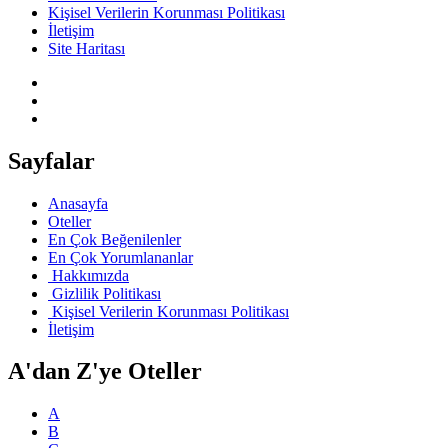
Kişisel Verilerin Korunması Politikası
İletişim
Site Haritası
Sayfalar
Anasayfa
Oteller
En Çok Beğenilenler
En Çok Yorumlananlar
Hakkımızda
Gizlilik Politikası
Kişisel Verilerin Korunması Politikası
İletişim
A'dan Z'ye Oteller
A
B