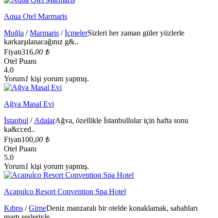
Aqua Otel Marmaris
Muğla
/
Marmaris
/
İçmeler
Sizleri her zaman güler yüzlerle
karkarşılanacağınız g&..
Fiyatı
316,
00 ₺
Otel Puanı
4.0
Yorum
1
kişi yorum yapmış.
Ağva Masal Evi
İstanbul
/
Adalar
Ağva, özellikle İstanbullular için hafta sonu
ka&cced..
Fiyatı
100,
00 ₺
Otel Puanı
5.0
Yorum
1
kişi yorum yapmış.
Acapulco Resort Convention Spa Hotel
Kıbrıs
/
Girne
Deniz manzaralı bir otelde konaklamak, sabahları
martı sesleriyle..