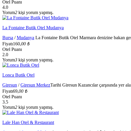
Otel Puanı
4.0
Yorum
2
kişi yorum yapmış.
La Fontaine Butik Otel Mudanya
Bursa
/
Mudanya
La Fontaine Butik Otel Marmara denizine bakan geni
Fiyatı
160,
00 ₺
Otel Puanı
2.0
Yorum
3
kişi yorum yapmış.
Lonca Butik Otel
Giresun
/
Giresun Merkez
Tarihi Giresun Kazancılar çarşısında yer al
Fiyatı
69,
00 ₺
Otel Puanı
3.5
Yorum
2
kişi yorum yapmış.
Lale Han Otel & Restaurant