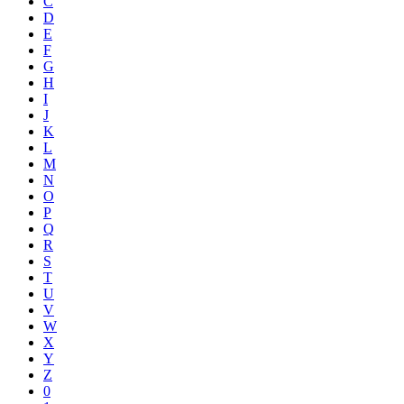
C
D
E
F
G
H
I
J
K
L
M
N
O
P
Q
R
S
T
U
V
W
X
Y
Z
0