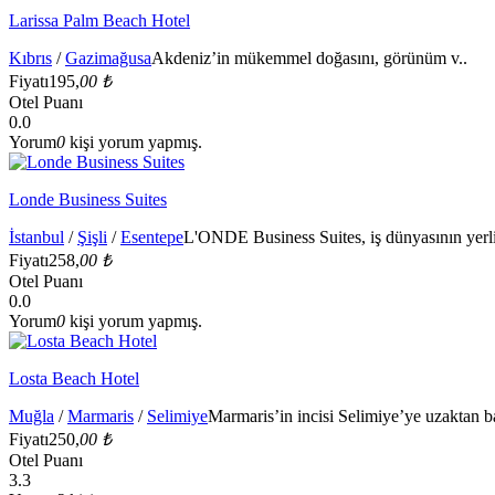
Larissa Palm Beach Hotel
Kıbrıs
/
Gazimağusa
Akdeniz’in mükemmel doğasını, görünüm v..
Fiyatı
195,
00 ₺
Otel Puanı
0.0
Yorum
0
kişi yorum yapmış.
Londe Business Suites
İstanbul
/
Şişli
/
Esentepe
L'ONDE Business Suites, iş dünyasının yerli
Fiyatı
258,
00 ₺
Otel Puanı
0.0
Yorum
0
kişi yorum yapmış.
Losta Beach Hotel
Muğla
/
Marmaris
/
Selimiye
Marmaris’in incisi Selimiye’ye uzaktan ba
Fiyatı
250,
00 ₺
Otel Puanı
3.3