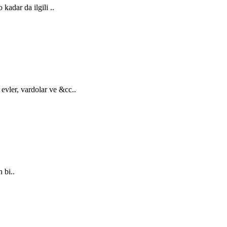
adar da ilgili ..
vler, vardolar ve &cc..
 bi..