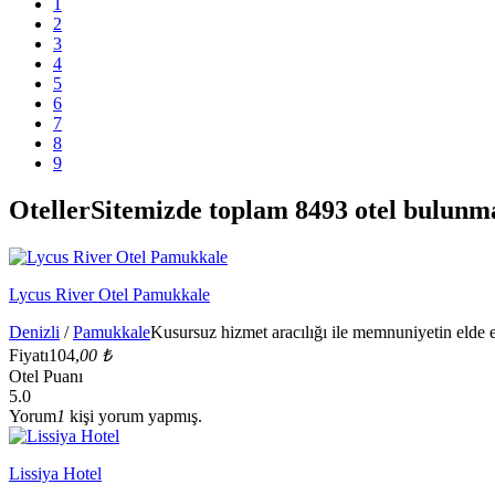
1
2
3
4
5
6
7
8
9
Oteller
Sitemizde toplam 8493 otel bulunm
Lycus River Otel Pamukkale
Denizli
/
Pamukkale
Kusursuz hizmet aracılığı ile memnuniyetin elde 
Fiyatı
104,
00 ₺
Otel Puanı
5.0
Yorum
1
kişi yorum yapmış.
Lissiya Hotel