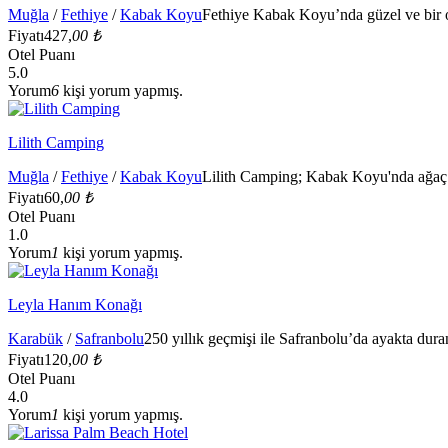
Muğla
/
Fethiye
/
Kabak Koyu
Fethiye Kabak Koyu’nda güzel ve bir o k
Fiyatı
427,
00 ₺
Otel Puanı
5.0
Yorum
6
kişi yorum yapmış.
Lilith Camping
Muğla
/
Fethiye
/
Kabak Koyu
Lilith Camping; Kabak Koyu'nda ağaç e
Fiyatı
60,
00 ₺
Otel Puanı
1.0
Yorum
1
kişi yorum yapmış.
Leyla Hanım Konağı
Karabük
/
Safranbolu
250 yıllık geçmişi ile Safranbolu’da ayakta duran
Fiyatı
120,
00 ₺
Otel Puanı
4.0
Yorum
1
kişi yorum yapmış.