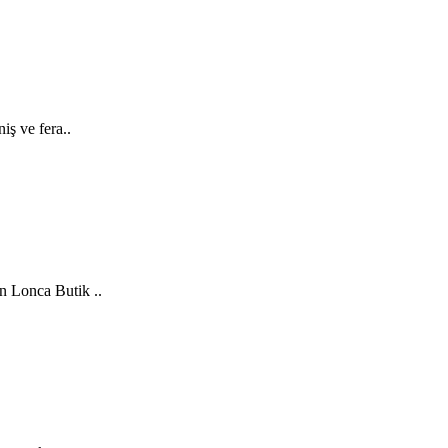
ş ve fera..
an Lonca Butik ..