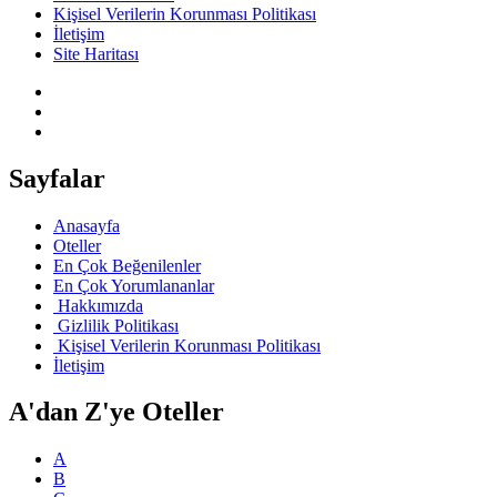
Kişisel Verilerin Korunması Politikası
İletişim
Site Haritası
Sayfalar
Anasayfa
Oteller
En Çok Beğenilenler
En Çok Yorumlananlar
Hakkımızda
Gizlilik Politikası
Kişisel Verilerin Korunması Politikası
İletişim
A'dan Z'ye Oteller
A
B