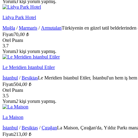
Yorum
3
kişi yorum yapmış.
Lidya Park Hotel
Muğla
/
Marmaris
/
Armutalan
Türkiyenin en güzel tatil beldelerinden
Fiyatı
70,
00 ₺
Otel Puanı
3.7
Yorum
3
kişi yorum yapmış.
Le Meridien Istanbul Etiler
İstanbul
/
Beşiktaş
Le Meridien Istanbul Etiler, İstanbul'un hem iş hem
Fiyatı
504,
00 ₺
Otel Puanı
3.5
Yorum
2
kişi yorum yapmış.
La Maison
İstanbul
/
Beşiktaş
/
Çırağan
La Maison, Çırağan'da, Yıldız Parkı manz
Fiyatı
213,
00 ₺